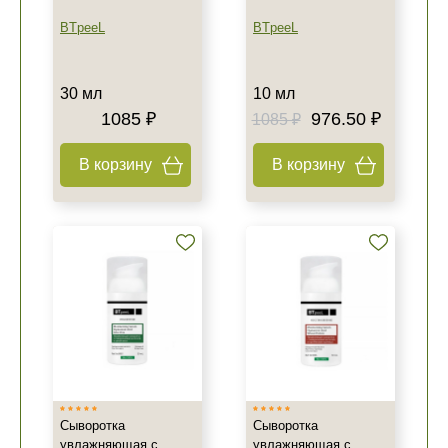
BTpeeL
BTpeeL
30 мл
10 мл
1085 ₽
976.50 ₽
1085 ₽
В корзину
В корзину
Не показывать предложение о консультации
+7 (495) 640-58-89
+7 (929) 933-09-89
Сыворотка
Сыворотка
увлажняющая с
увлажняющая с