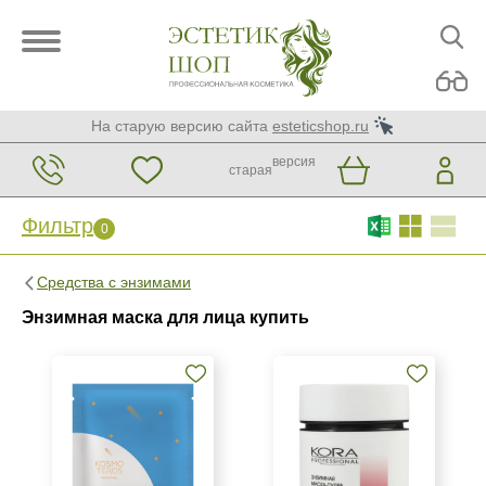
На старую версию сайта
esteticshop.ru
версия
старая
Фильтр
0
Фильтр
0
Средства с энзимами
Бренд
Энзимная маска для лица купить
Christina
GiGi
KORA Phytocosmetics
Показать еще
Страна