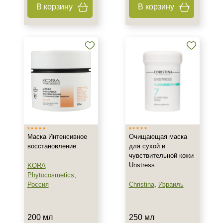
Объём
В корзину
В корзину
10 гр
50 мл
60 мл
Показать еще
Ингредиенты
Алоэ
Витамин E
Витамин А
Маска Интенсивное
Очищающая маска
Показать еще
восстановление
для сухой и
чувствительной кожи
Пол
Unstress
KORA
Phytocosmetics
,
Для женщин
Россия
Christina
,
Израиль
Процедура
200 мл
250 мл
Пилинг