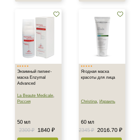
Назначение против
Акне
Морщины
Результат
Обновление клеток
Ровный тон
Сияние
Энзимный пилинг-
Ягодная маска
маска Enzymal
красоты для лица
Показать еще
Advanced
Область применения
La Beaute Medicale
,
Россия
Christina
,
Израиль
Веки
Губы
Декольте
50 мл
60 мл
Показать еще
1840 ₽
2016.70 ₽
2300 ₽
2345 ₽