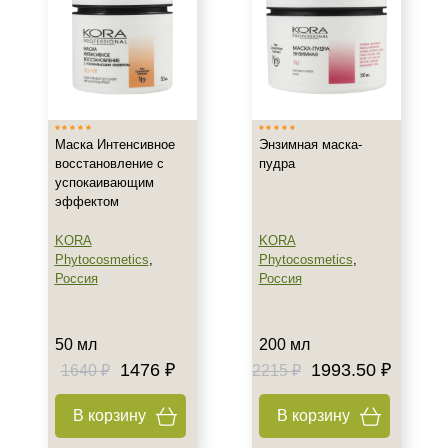
Универсальная
Тип кожи
Все типы кожи
Сухая
Маска Интенсивное
Энзимная маска-
Чувствительная
восстановление с
пудра
успокаивающим
Возраст
эффектом
KORA
KORA
После 20
Phytocosmetics
,
Phytocosmetics
,
После 25
Россия
Россия
Действие
50 мл
200 мл
Восстановление
1476 ₽
1993.50 ₽
1640 ₽
2215 ₽
Осветление
Очищение
В корзину
В корзину
Показать еще