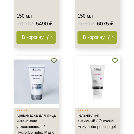
150 мл
150 мл
5490 ₽
6075 ₽
6100 ₽
6750 ₽
В корзину
В корзину
Крем-маска для лица
Гель-пилинг
интенсивно
энзимный / Outserial
увлажняющая /
Enzymatic peeling gel
Hydro:Complex Mask