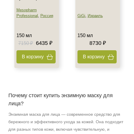
Mesopharm
Professional
,
Россия
GiGi
,
Израиль
150 мл
150 мл
6435 ₽
8730 ₽
7150 ₽
В корзину
В корзину
Почему стоит купить энзимную маску для
лица?
Энзимная маска для лица — современное средство для
бережного и эффективного ухода за кожей. Она подходит
для разных типов кожи, включая чувствительную, и