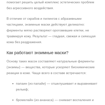
помогает решить целый комплекс эстетических проблем
без агрессивного воздействия.
В отличие от скрабов и пилингов с абразивными
частицами, энзимные маски действуют деликатно:
ферменты мягко растворяют ороговевшие клетки, не
травмируя кожу. Результат — гладкая, свежая и сияющая
кожа без раздражения.
Как работают энзимные маски?
Основу таких масок составляют натуральные ферменты
(энзимы) — вещества, которые ускоряют биохимические
реакции в коже. Чаще всего в составе встречаются:
Не показывать предложение о консультации
папаин (из папайи) — отшелушивает и выравнивает
+7 (495) 640-58-89
рельеф;
+7 (929) 933-09-89
бромелайн (из ананаса) — снимает воспаления и