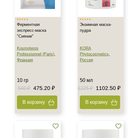
Израиль
Россия
Ферментная
Энзимная маска-
Франция
экспресс-маска
пудра
"Сияние"
Тип товара
Kosmoteros
KORA
Гель
Professionnel (Paris)
,
Phytocosmetics
,
Гоммаж
Франция
Россия
Крем
Показать еще
10 гр
50 мл
475.20 ₽
1102.50 ₽
Тип пилинга
540 ₽
1225 ₽
Энзимный
В корзину
В корзину
Класс косметики
Домашняя
Профессиональная