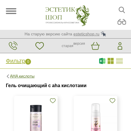
На старую версию сайта
esteticshop.ru
версия
старая
Фильтр
0
Фильтр
0
AHA кислоты
Бренд
Гель очищающий с aha кислотами
Christina
KORA Phytocosmetics
Kosmoteros Professionnel (Paris)
Показать еще
Страна