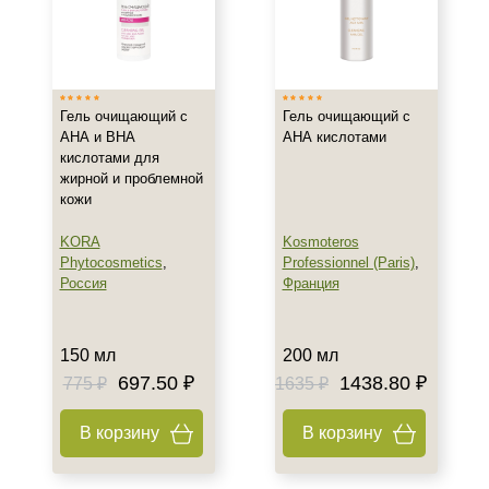
Показать еще
Возраст
Любой возраст
Гель очищающий с
Гель очищающий с
АНА и ВНА
АНА кислотами
Любой возраст (от 18 лет)
кислотами для
После 20
жирной и проблемной
кожи
Действие
KORA
Kosmoteros
Phytocosmetics
,
Professionnel (Paris)
,
Восстановление
Россия
Франция
Матирование
Обезжиривание
Показать еще
150 мл
200 мл
697.50 ₽
1438.80 ₽
775 ₽
1635 ₽
Назначение против
В корзину
В корзину
Акне
Возрастные изменения