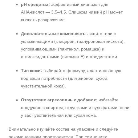
pH средства:
эффективный диапазон для
AHA‑кислот — 3,5–4,5. Слишком низкий pH может
вызвать раздражение.
Дополнительные компоненты:
ищите гели с
увлажняющими (глицерин, гиалуроновая кислота),
успокаивающими (пантенол, ромашка) и
антиоксидантными (витамин E) ингредиентами.
Тип кожи:
выбирайте формулу, адаптированную
под ваши потребности (для жирной, сухой,
чувствительной кожи).
Отсутствие агрессивных добавок:
избегайте
продуктов с спиртом, отдушками и сульфатами, если
у вас чувствительная или сухая кожа.
Внимательно изучайте состав на упаковке и следуйте
рекомендациям производителя. При сомнениях