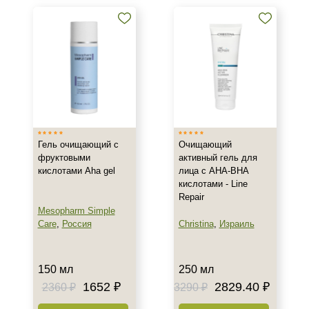
Воспаление
Показать еще
Результат
Гладкость
Обновление клеток
Ровный тон
Показать еще
Гель очищающий с
Очищающий
Область применения
фруктовыми
активный гель для
кислотами Aha gel
лица с AHA-BHA
Веки
кислотами - Line
Repair
Декольте
Mesopharm Simple
Лицо
Care
,
Россия
Christina
,
Израиль
Показать еще
Объём
150 мл
250 мл
1652 ₽
2829.40 ₽
2360 ₽
3290 ₽
100 мл
150 мл