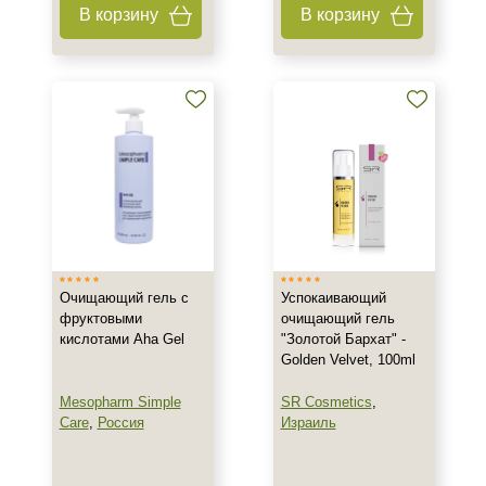
В корзину
В корзину
200 мл
Показать еще
Ингредиенты
AHA-кислоты
Алоэ
Аминокислоты
Показать еще
Время применения
Очищающий гель с
Успокаивающий
Ежедневный
фруктовыми
очищающий гель
кислотами Aha Gel
"Золотой Бархат" -
Golden Velvet, 100ml
Процедура
Mesopharm Simple
SR Cosmetics
,
Пилинг
Care
,
Россия
Израиль