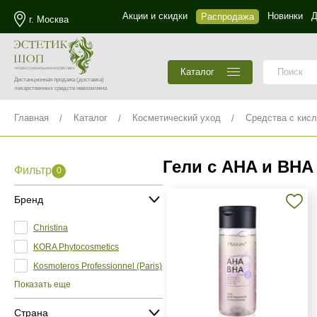
Акции и скидки
Новинки
Д
Распродажа
г. Москва
Каталог
Дистанционная продажа
(доставка)
лекарственных средств невозможна
Главная
Каталог
Косметический уход
Средства с кис
Гели с AHA и BHA
Фильтр
0
Бренд
Christina
KORA Phytocosmetics
Kosmoteros Professionnel (Paris)
Показать еще
Страна