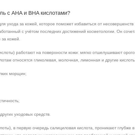
ель с AHA и BHA кислотами?
я ухода за кожей, которое поможет избавиться от несовершенств 
аботанный с учётом последних достижений косметологии. Он сочета
 за кожей.
ислоты) работают на поверхности кожи: мягко отшелушивают орог
лотам относятся гликолевая, молочная, лимонная и другие кислот
лких морщин;
стичность;
других уходовых средств.
лоты), в первую очередь салициловая кислота, проникают глубже 