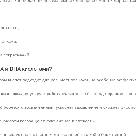
твами, что делает их незаменимыми для проблемной и жирной кож
ого сала;
Не показывать предложение о консультации
 точками;
+7 (495) 640-58-89
+7 (929) 933-09-89
и покраснений.
HA и BHA кислотами?
вом кислот подходит для разных типов кожи, но особенно эффект
нная кожа:
регулирует работу сальных желёз, предотвращает появ
е:
борется с воспалениями, ускоряет заживление и снижает риск п
-кислоты возвращают коже сияние и свежесть.
о шлифует поверхность кожи, делая её гладкой и бархатистой.