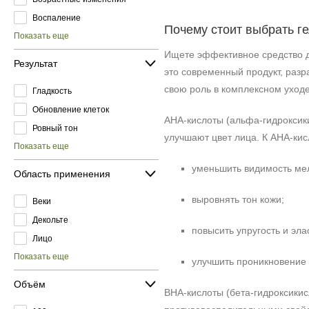
Воспаление
Почему стоит выбрать г
Показать еще
Ищете эффективное средство дл
Результат
это современный продукт, разр
свою роль в комплексном уходе
Гладкость
Обновление клеток
AHA-кислоты (альфа-гидроксик
Ровный тон
улучшают цвет лица. К AHA-кис
Показать еще
уменьшить видимость ме
Область применения
выровнять тон кожи;
Веки
Декольте
повысить упругость и эла
Лицо
Показать еще
улучшить проникновение 
Объём
BHA-кислоты (бета-гидроксикис