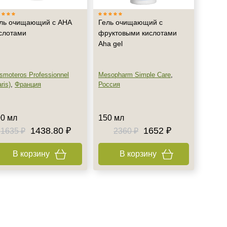
ль очищающий с АНА
Гель очищающий с
слотами
фруктовыми кислотами
Aha gel
smoteros Professionnel
Mesopharm Simple Care
,
ris)
,
Франция
Россия
0 мл
150 мл
1438.80 ₽
1652 ₽
1635 ₽
2360 ₽
В корзину
В корзину