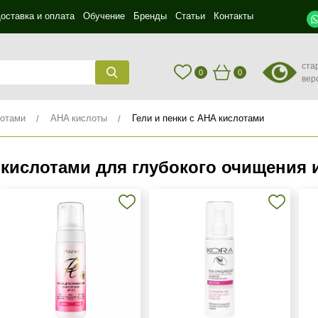
оставка и оплата
Обучение
Бренды
Статьи
Контакты
ста
0
0
вер
лотами
AHA кислоты
Гели и пенки с AHA кислотами
 кислотами для глубокого очищения 