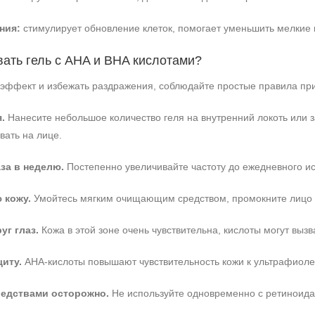
ния:
стимулирует обновление клеток, помогает уменьшить мелкие
вать гель с AHA и BHA кислотами?
эффект и избежать раздражения, соблюдайте простые правила пр
.
Нанесите небольшое количество геля на внутренний локоть или за
вать на лице.
за в неделю.
Постепенно увеличивайте частоту до ежедневного ис
 кожу.
Умойтесь мягким очищающим средством, промокните лицо п
уг глаз.
Кожа в этой зоне очень чувствительна, кислоты могут выз
иту.
AHA-кислоты повышают чувствительность кожи к ультрафиолет
редствами осторожно.
Не используйте одновременно с ретиноида