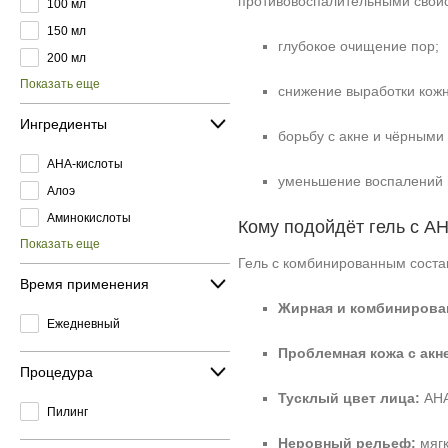
противовоспалительными свойс
100 мл
150 мл
глубокое очищение пор;
200 мл
Показать еще
снижение выработки кожн
Ингредиенты
борьбу с акне и чёрными
AHA-кислоты
уменьшение воспалений 
Алоэ
Аминокислоты
Кому подойдёт гель с A
Показать еще
Гель с комбинированным соста
Время применения
Жирная и комбинирова
Ежедневный
Проблемная кожа с акн
Процедура
Тусклый цвет лица:
AHA
Пилинг
Неровный рельеф:
мягк