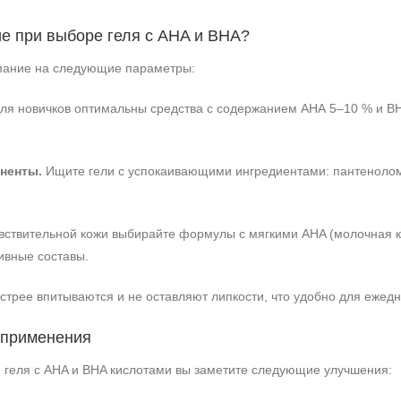
ие при выборе геля с AHA и BHA?
имание на следующие параметры:
ля новичков оптимальны средства с содержанием AHA 5–10 % и BH
ненты.
Ищите гели с успокаивающими ингредиентами: пантенолом,
вствительной кожи выбирайте формулы с мягкими AHA (молочная к
ивные составы.
стрее впитываются и не оставляют липкости, что удобно для ежед
 применения
 геля с AHA и BHA кислотами вы заметите следующие улучшения: