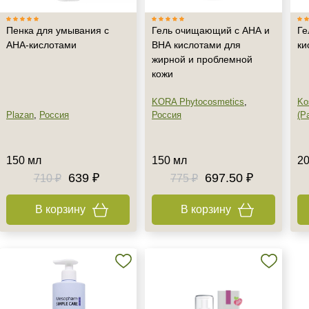
Пенка для умывания с
Гель очищающий с АНА и
Ге
AHA-кислотами
ВНА кислотами для
ки
жирной и проблемной
кожи
KORA Phytocosmetics
,
Ko
Plazan
,
Россия
Россия
(Pa
150 мл
150 мл
20
639 ₽
697.50 ₽
710 ₽
775 ₽
В корзину
В корзину