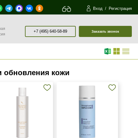
Вход
/
Регистрация
рая
+7 (495) 640-58-89
Заказать звонок
сия
и обновления кожи