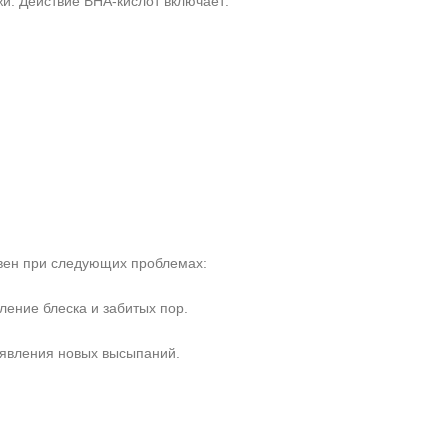
и. Действие BHA-кислот включает:
ивен при следующих проблемах:
ление блеска и забитых пор.
оявления новых высыпаний.