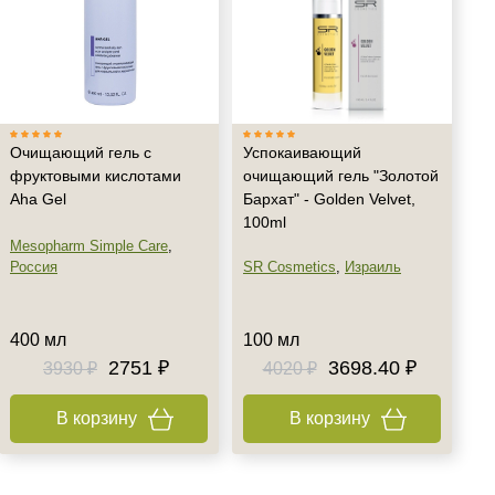
Очищающий гель с
Успокаивающий
фруктовыми кислотами
очищающий гель "Золотой
Aha Gel
Бархат" - Golden Velvet,
100ml
Mesopharm Simple Care
,
Россия
SR Cosmetics
,
Израиль
400 мл
100 мл
2751 ₽
3698.40 ₽
3930 ₽
4020 ₽
В корзину
В корзину