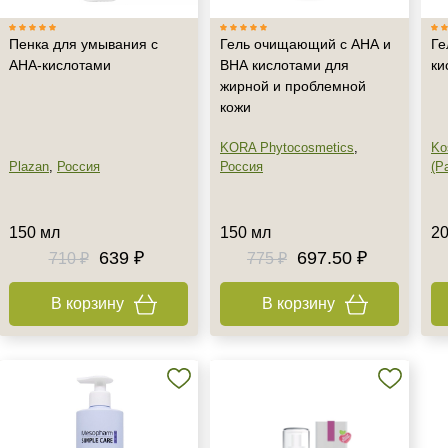
Пенка для умывания с
Гель очищающий с АНА и
Ге
AHA-кислотами
ВНА кислотами для
ки
жирной и проблемной
кожи
KORA Phytocosmetics
,
Ko
Plazan
,
Россия
Россия
(Pa
150 мл
150 мл
20
639 ₽
697.50 ₽
710 ₽
775 ₽
В корзину
В корзину