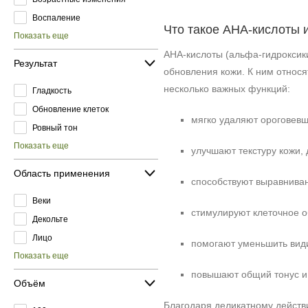
Воспаление
Что такое AHA‑кислоты 
Показать еще
AHA‑кислоты (альфа‑гидроксики
Результат
обновления кожи. К ним относя
несколько важных функций:
Гладкость
Обновление клеток
мягко удаляют ороговевш
Ровный тон
Показать еще
улучшают текстуру кожи, 
Область применения
способствуют выравниван
Веки
стимулируют клеточное о
Декольте
Лицо
помогают уменьшить вид
Показать еще
повышают общий тонус и 
Объём
Благодаря деликатному действ