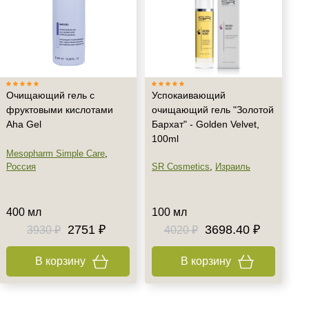
Очищающий гель с
Успокаивающий
фруктовыми кислотами
очищающий гель "Золотой
Aha Gel
Бархат" - Golden Velvet,
100ml
Mesopharm Simple Care
,
Россия
SR Cosmetics
,
Израиль
400 мл
100 мл
2751 ₽
3698.40 ₽
3930 ₽
4020 ₽
В корзину
В корзину