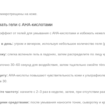
 микротрещины на коже.
вать гели с AHA‑кислотами
эффект от гелей для умывания с AHA‑кислотами и избежать неже
 в день:
утром и вечером, используя небольшое количество геля (
ожу:
слегка вспеньте гель в ладонях, затем распределите по лицу к
точно 30–60 секунд для воздействия, затем тщательно смойте тёп
щиту:
AHA‑кислоты повышают чувствительность кожи к ультрафиоле
е 30.
те частоту:
начните с 2–3 раз в неделю, затем, при отсутствии р
щими средствами:
после умывания наносите тоник, сыворотку и кр