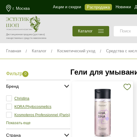
Акции и скидки
Новинки
Д
Распродажа
г. Москва
Каталог
Дистанционная продажа
(доставка)
лекарственных средств невозможна
Главная
Каталог
Косметический уход
Средства с кис
Гели для умыван
Фильтр
0
Бренд
Christina
KORA Phytocosmetics
Kosmoteros Professionnel (Paris)
Показать еще
Страна