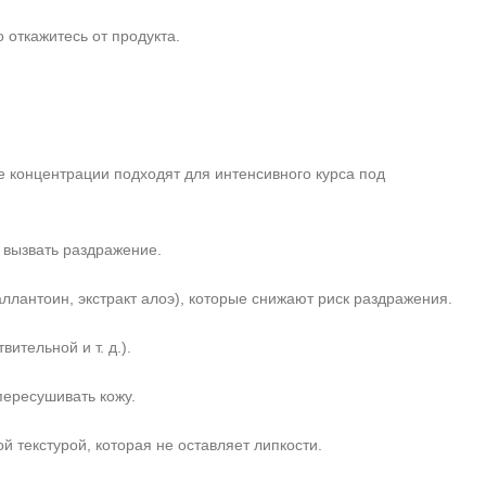
откажитесь от продукта.
 концентрации подходят для интенсивного курса под
 вызвать раздражение.
лантоин, экстракт алоэ), которые снижают риск раздражения.
ительной и т. д.).
пересушивать кожу.
 текстурой, которая не оставляет липкости.