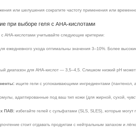
жения или шелушения сократите частоту применения или временно 
ие при выборе геля с AHA‑кислотами
 с AHA‑кислотами учитывайте следующие критерии:
ля ежедневного ухода оптимальны значения 3–10%. Более высокие
й диапазон для AHA‑кислот — 3,5–4,5. Слишком низкий pH может
ненты:
ищите гели с успокаивающими ингредиентами (пантенол, ал
улы, адаптированные под ваш тип кожи (для жирной, сухой, чувств
х ПАВ:
избегайте гелей с сульфатами (SLS, SLES), которые могут 
почтение стоит отдавать продуктам с нейтральным запахом и лёгкой