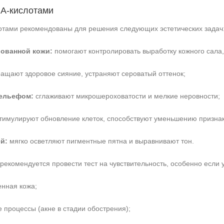
HA‑кислотами
отами рекомендованы для решения следующих эстетических задач
ованной кожи:
помогают контролировать выработку кожного сала
ащают здоровое сияние, устраняют сероватый оттенок;
рельефом:
сглаживают микрошероховатости и мелкие неровности;
тимулируют обновление клеток, способствуют уменьшению признак
й:
мягко осветляют пигментные пятна и выравнивают тон.
екомендуется провести тест на чувствительность, особенно если у
енная кожа;
 процессы (акне в стадии обострения);