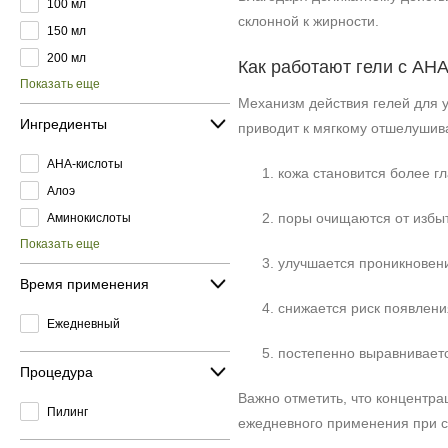
100 мл
склонной к жирности.
150 мл
200 мл
Как работают гели с AH
Показать еще
Механизм действия гелей для 
Ингредиенты
приводит к мягкому отшелушива
AHA-кислоты
кожа становится более г
Алоэ
поры очищаются от избыт
Аминокислоты
Показать еще
улучшается проникновени
Время применения
снижается риск появлени
Ежедневный
постепенно выравниваетс
Процедура
Важно отметить, что концентра
Пилинг
ежедневного применения при 