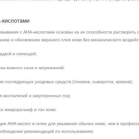
A‑кислотами
умывания с AHA‑кислотами основан на их способности растворять 
нию и обновлению верхнего слоя кожи без механического воздейст
ладкой и сияющей;
ка кожного сала и загрязнений;
е последующих уходовых средств (тоников, сывороток, кремов);
я воспалений и закупоренных пор;
Не показывать предложение о консультации
я микрорельеф и тон кожи.
+7 (495) 640-58-89
+7 (929) 933-09-89
ция AHA‑кислот в гелях для умывания обычно ниже, чем в професс
соблюдении рекомендаций по использованию.