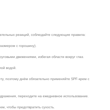
лательных реакций, соблюдайте следующие правила:
размером с горошину).
руговыми движениями, избегая области вокруг глаз.
лой водой.
ту, поэтому днём обязательно применяйте SPF‑крем с
аздражения, переходите на ежедневное использование.
ем, чтобы предотвратить сухость.