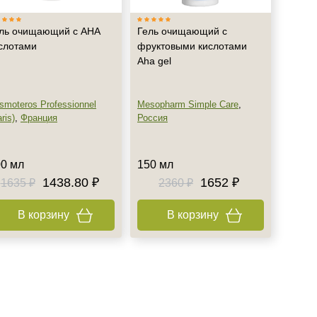
ль очищающий с АНА
Гель очищающий с
слотами
фруктовыми кислотами
Aha gel
smoteros Professionnel
Mesopharm Simple Care
,
ris)
,
Франция
Россия
0 мл
150 мл
1438.80 ₽
1652 ₽
1635 ₽
2360 ₽
В корзину
В корзину