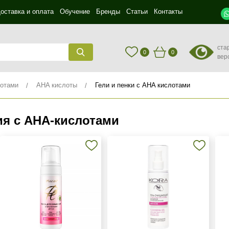
оставка и оплата
Обучение
Бренды
Статьи
Контакты
ста
0
0
вер
лотами
AHA кислоты
Гели и пенки с AHA кислотами
ия с AHA‑кислотами