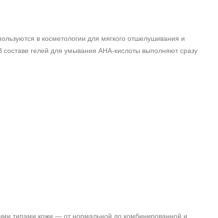
пользуются в косметологии для мягкого отшелушивания и
 В составе гелей для умывания AHA‑кислоты выполняют сразу
ными типами кожи — от нормальной до комбинированной и