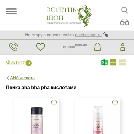
На старую версию сайта
esteticshop.ru
версия
старая
Фильтр
0
Фильтр
0
AHA кислоты
Бренд
Пенка aha bha pha кислотами
Christina
KORA Phytocosmetics
Kosmoteros Professionnel (Paris)
Показать еще
Страна