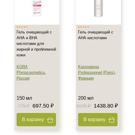
Показать еще
Возраст
Любой возраст
Гель очищающий с
Гель очищающий с
АНА и ВНА
АНА кислотами
Любой возраст (от 18 лет)
кислотами для
После 20
жирной и проблемной
кожи
Действие
KORA
Kosmoteros
Phytocosmetics
,
Professionnel (Paris)
,
Восстановление
Россия
Франция
Матирование
Обезжиривание
Показать еще
150 мл
200 мл
697.50 ₽
1438.80 ₽
775 ₽
1635 ₽
Назначение против
В корзину
В корзину
Акне
Возрастные изменения