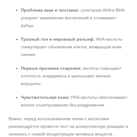
Проблема акне и постакне:
сочетание AHA и BHA
ускоряет заживление воспалений и сглаживает
рубцы.
Тусклый тон и неровный рельеф:
AHA-кислоты
стимулируют обновление клеток, возвращая коже
сияние.
Первые признаки старения:
кислоты повышают
плотность эпидермиса и уменьшают мелкие
Не показывать предложение о консультации
морщины.
+7 (495) 640-58-89
+7 (929) 933-09-89
Чувствительная кожа:
PHA-кислоты обеспечивают
мягкое отшелушивание без раздражения.
Важно: перед использованием пенки с кислотами
рекомендуется провести тест на аллергическую реакцию и
начинать с низкой концентрации активных веществ.