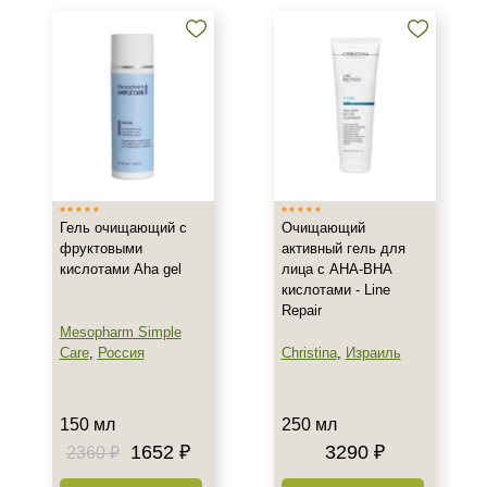
Воспаление
Показать еще
Результат
Гладкость
Обновление клеток
Ровный тон
Показать еще
Гель очищающий с
Очищающий
Область применения
фруктовыми
активный гель для
кислотами Aha gel
лица с AHA-BHA
Веки
кислотами - Line
Repair
Декольте
Mesopharm Simple
Лицо
Care
,
Россия
Christina
,
Израиль
Показать еще
Объём
150 мл
250 мл
1652 ₽
3290 ₽
2360 ₽
100 мл
150 мл