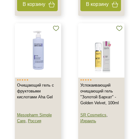
В корзину
В корзину
200 мл
Показать еще
Ингредиенты
AHA-кислоты
Алоэ
Аминокислоты
Показать еще
Время применения
Очищающий гель с
Успокаивающий
Ежедневный
фруктовыми
очищающий гель
кислотами Aha Gel
"Золотой Бархат" -
Golden Velvet, 100ml
Процедура
Mesopharm Simple
SR Cosmetics
,
Пилинг
Care
,
Россия
Израиль