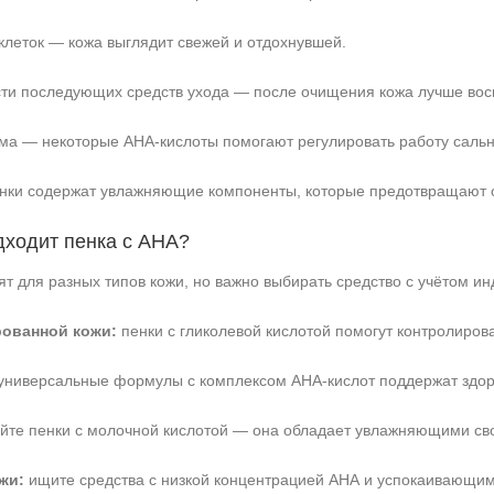
леток — кожа выглядит свежей и отдохнувшей.
и последующих средств ухода — после очищения кожа лучше вос
ма — некоторые АНА‑кислоты помогают регулировать работу сальн
нки содержат увлажняющие компоненты, которые предотвращают 
дходит пенка с АНА?
т для разных типов кожи, но важно выбирать средство с учётом и
рованной кожи:
пенки с гликолевой кислотой помогут контролиров
универсальные формулы с комплексом АНА‑кислот поддержат здор
те пенки с молочной кислотой — она обладает увлажняющими св
жи:
ищите средства с низкой концентрацией АНА и успокаивающими