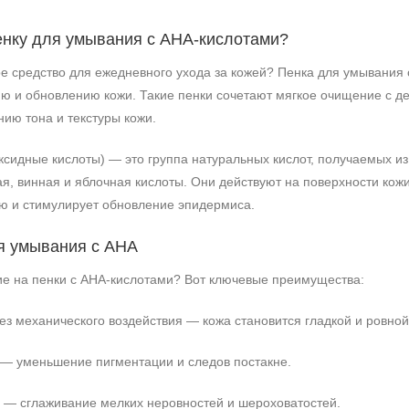
енку для умывания с АНА‑кислотами?
 средство для ежедневного ухода за кожей? Пенка для умывания с
ю и обновлению кожи. Такие пенки сочетают мягкое очищение с де
ию тона и текстуры кожи.
сидные кислоты) — это группа натуральных кислот, получаемых из 
я, винная и яблочная кислоты. Они действуют на поверхности кож
ю и стимулирует обновление эпидермиса.
я умывания с АНА
ие на пенки с АНА‑кислотами? Вот ключевые преимущества:
з механического воздействия — кожа становится гладкой и ровной
Не показывать предложение о консультации
 — уменьшение пигментации и следов постакне.
+7 (495) 640-58-89
+7 (929) 933-09-89
 — сглаживание мелких неровностей и шероховатостей.