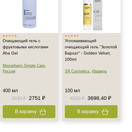
Очищающий гель с
Успокаивающий
фруктовыми кислотами
очищающий гель "Золотой
Aha Gel
Бархат" - Golden Velvet,
100ml
Mesopharm Simple Care
,
Россия
SR Cosmetics
,
Израиль
400 мл
100 мл
2751 ₽
3698.40 ₽
3930 ₽
4020 ₽
В корзину
В корзину