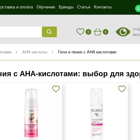
оставка и оплата
Обучение
Бренды
Статьи
Контакты
ста
0
0
вер
лотами
AHA кислоты
Гели и пенки с AHA кислотами
ния с АНА‑кислотами: выбор для зд