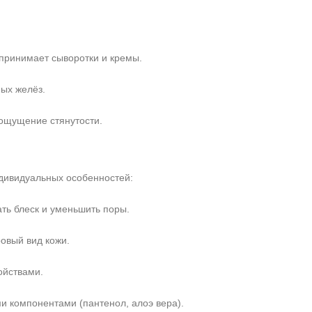
принимает сыворотки и кремы.
ых желёз.
ощущение стянутости.
ндивидуальных особенностей:
ать блеск и уменьшить поры.
овый вид кожи.
ойствами.
 компонентами (пантенол, алоэ вера).