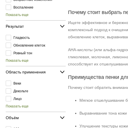
Воспаление
Почему стоит выбрать п
Показать еще
Ищете эффективное и бережное
Результат
комплексный подход к очищени
обновлению клеток, выравниван
Гладкость
Обновление клеток
АНА‑кислоты (или альфа‑гидрок
Ровный тон
гликолевая, молочная, лимонна
Показать еще
способствует их отшелушивани
Область применения
Преимущества пенки дл
Веки
Почему стоит обратить вниман
Декольте
Лицо
Мягкое отшелушивание бе
Показать еще
Выравнивание тона кожи
Объём
Улучшение текстуры кожи