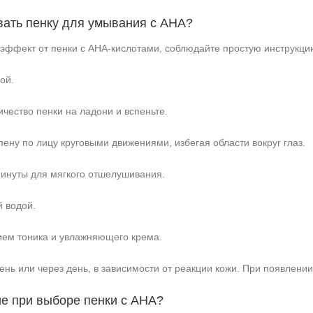
вать пенку для умывания с АНА?
эффект от пенки с АНА‑кислотами, соблюдайте простую инструкци
ой.
чество пенки на ладони и вспеньте.
ену по лицу круговыми движениями, избегая области вокруг глаз.
инуты для мягкого отшелушивания.
 водой.
ием тоника и увлажняющего крема.
день или через день, в зависимости от реакции кожи. При появлени
ие при выборе пенки с АНА?