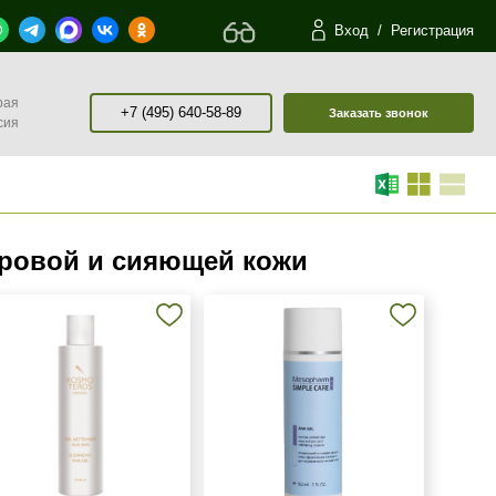
Вход
/
Регистрация
рая
+7 (495) 640-58-89
Заказать звонок
сия
оровой и сияющей кожи