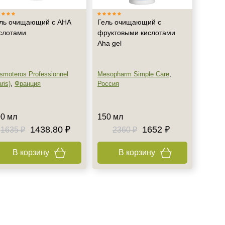
ль очищающий с АНА
Гель очищающий с
слотами
фруктовыми кислотами
Aha gel
smoteros Professionnel
Mesopharm Simple Care
,
ris)
,
Франция
Россия
0 мл
150 мл
1438.80 ₽
1652 ₽
1635 ₽
2360 ₽
В корзину
В корзину