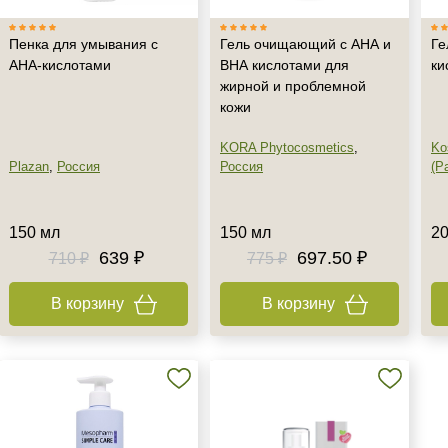
Пенка для умывания с
Гель очищающий с АНА и
Ге
AHA-кислотами
ВНА кислотами для
ки
жирной и проблемной
кожи
KORA Phytocosmetics
,
Ko
Plazan
,
Россия
Россия
(Pa
150 мл
150 мл
20
639 ₽
697.50 ₽
710 ₽
775 ₽
В корзину
В корзину