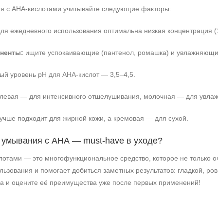
я с АНА‑кислотами учитывайте следующие факторы:
ля ежедневного использования оптимальна низкая концентрация (
ненты:
ищите успокаивающие (пантенол, ромашка) и увлажняющие 
й уровень pH для АНА‑кислот — 3,5–4,5.
левая — для интенсивного отшелушивания, молочная — для увлаж
учше подходит для жирной кожи, а кремовая — для сухой.
я умывания с АНА — must‑have в уходе?
отами — это многофункциональное средство, которое не только оч
льзования и помогает добиться заметных результатов: гладкой, ро
да и оцените её преимущества уже после первых применений!