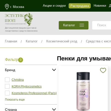
Акции и скидки
Новинки
Д
Распродажа
г. Москва
Каталог
Дистанционная продажа
(доставка)
лекарственных средств невозможна
Главная
Каталог
Косметический уход
Средства с кис
Пенки для умыва
Фильтр
0
Бренд
Christina
KORA Phytocosmetics
Kosmoteros Professionnel (Paris)
Показать еще
Страна