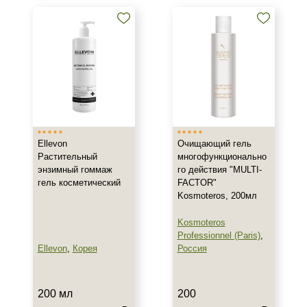
Акне
Возрастные изменения
Воспаление
Показать еще
Результат
Гладкость
Лифтинг
Ellevon
Очищающий гель
Обновление клеток
Растительный
многофункционально
Показать еще
энзимный гоммаж
го действия "MULTI-
гель косметический
FACTOR"
Kosmoteros, 200мл
Область применения
Kosmoteros
Веки
Professionnel (Paris)
,
Декольте
Ellevon
,
Корея
Россия
Лицо
Показать еще
200 мл
200
Объём