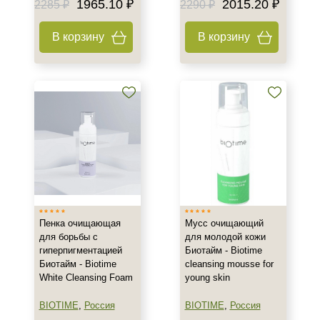
1965.10 ₽
2015.20 ₽
2285 ₽
2290 ₽
30 мл
В корзину
В корзину
50 мл
60 мл
Показать еще
Ингредиенты
AHA-кислоты
Азелаиновая кислота
Алоэ
Показать еще
Время применения
Пенка очищающая
Мусс очищающий
для борьбы с
для молодой кожи
Вечер
гиперпигментацией
Биотайм - Biotime
Биотайм - Biotime
cleansing mousse for
Ежедневный
White Cleansing Foam
young skin
Процедура
BIOTIME
,
Россия
BIOTIME
,
Россия