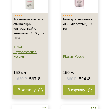
Израиль
Испания
Косметический гель
Гель для умывания с
Корея
очищающий
АНА-кислотами, 150
Показать еще
ультрамягкий с
мл
энзимами KORA для
Тип товара
тела
Гель
KORA
Гоммаж
Phytocosmetics
,
Россия
Plazan
,
Россия
Крем
Показать еще
150 мл
150 мл
Класс косметики
567 ₽
594 ₽
630 ₽
660 ₽
Домашняя
Профессиональная
В корзину
В корзину
Тип кожи