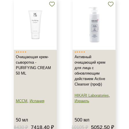
Очищающая крем-
Активный
сыворотка -
очищающий крем
PURIFYING CREAM
для лица с
50 ML
обновляющим
действием Active
Cleanser (проф)
HIKARI Laboratories
,
MCCM
,
Испания
Израиль
50 мл
500 мл
7418.40 ₽
5052.50 ₽
8430 ₽
10105 ₽