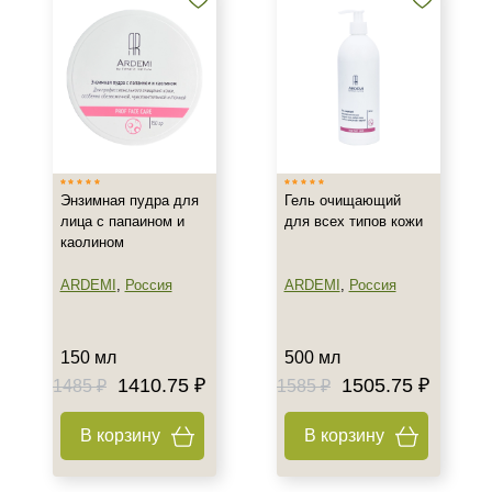
Все типы кожи
Жирная
Зрелая
Показать еще
Возраст
Любой возраст
Энзимная пудра для
Гель очищающий
Любой возраст (от 18 лет)
лица с папаином и
для всех типов кожи
После 20
каолином
ARDEMI
,
Россия
ARDEMI
,
Россия
Действие
Восстановление
150 мл
500 мл
Матирование
1410.75 ₽
1505.75 ₽
1485 ₽
1585 ₽
Обезжиривание
Показать еще
В корзину
В корзину
Назначение против