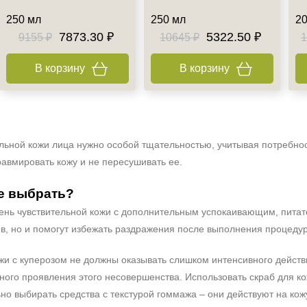
250 мл
250 мл
20
7873.30 ₽
5322.50 ₽
9155 ₽
10645 ₽
1
В корзину
В корзину
льной кожи лица нужно особой тщательностью, учитывая потребност
авмировать кожу и не пересушивать ее.
е выбрать?
чень чувствительной кожи с дополнительным успокаивающим, пита
ов, но и помогут избежать раздражения после выполнения процеду
жи с куперозом не должны оказывать слишком интенсивного действ
ого проявления этого несовершенства. Использовать скраб для ко
о выбирать средства с текстурой гоммажа – они действуют на кож