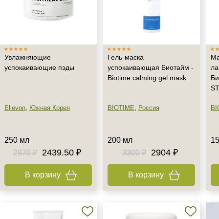
Увлажняющие
Гель-маска
Ма
успокаивающие пэды
успокаивающая Биотайм -
ла
Biotime calming gel mask
Би
S
Ellevon
,
Южная Корея
BIOTIME
,
Россия
BI
250 мл
200 мл
15
2439.50 ₽
2904 ₽
2870 ₽
3300 ₽
В корзину
В корзину