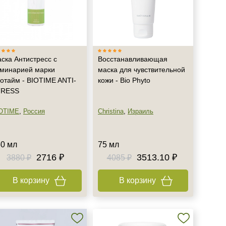
ска Антистресс с
Восстанавливающая
минарией марки
маска для чувствительной
отайм - BIOTIME ANTI-
кожи - Bio Phyto
TRESS
OTIME
,
Россия
Christina
,
Израиль
0 мл
75 мл
2716 ₽
3513.10 ₽
3880 ₽
4085 ₽
В корзину
В корзину