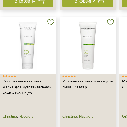
В корзину
В корзину
Восстанавливающая
Успокаивающая маска для
Ма
маска для чувствительной
лица "Заатар"
/ 
кожи - Bio Phyto
Christina
,
Израиль
Christina
,
Израиль
Gi