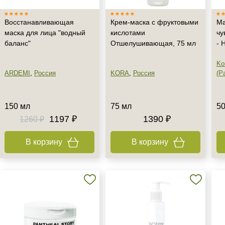
Восстанавливающая
Крем-маска с фруктовыми
Ма
маска для лица "водный
кислотами
чу
баланс"
Отшелушивающая, 75 мл
- 
Ko
ARDEMI
,
Россия
KORA
,
Россия
(Pa
150 мл
75 мл
50
1197 ₽
1390 ₽
1260 ₽
В корзину
В корзину