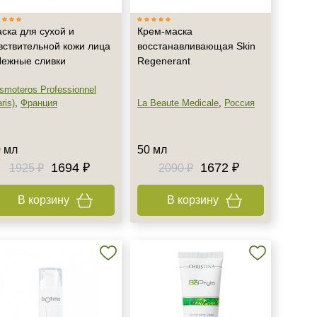
ска для сухой и
Крем-маска
вствительной кожи лица
восстанавливающая Skin
Нежные сливки
Regenerant
smoteros Professionnel
ris)
,
Франция
La Beaute Medicale
,
Россия
 мл
50 мл
1694 ₽
1672 ₽
1925 ₽
2090 ₽
В корзину
В корзину