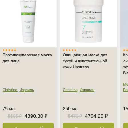
Противокуперозная маска
Очищающая маска для
Кр
для лица
сухой и чувствительной
ли
Не показывать предложение о консультации
кожи Unstress
эф
+7 (495) 640-58-89
Bl
+7 (929) 933-09-89
Me
Christina
,
Израиль
Christina
,
Израиль
Ро
75 мл
250 мл
15
4390.30 ₽
4704.20 ₽
5105 ₽
5470 ₽