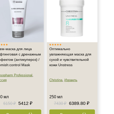
ем-маска для лица
Оптимально
фтинговая с дренажным
увлажняющая маска для
фектом (антикупероз) /
сухой и чувствительной
emish:control Mask
кожи Unstress
sopharm Professional
,
ссия
Christina
,
Израиль
0 мл
250 мл
5412 ₽
6389.80 ₽
6150 ₽
7430 ₽