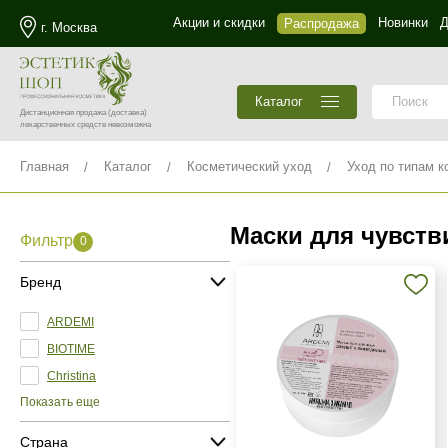
Акции и скидки
Новинки
Д
Распродажа
г. Москва
Каталог
Дистанционная продажа
(доставка)
лекарственных средств невозможна
Главная
Каталог
Косметический уход
Уход по типам к
Маски для чувств
Фильтр
0
Бренд
ARDEMI
BIOTIME
Christina
Показать еще
Страна