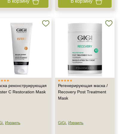
В корзину
В корзину
ска реконструирующая
Регенерирующая маска /
Ester C Restoration Mask
Recovery Post Treatment
Mask
Gi
,
Израиль
GiGi
,
Израиль