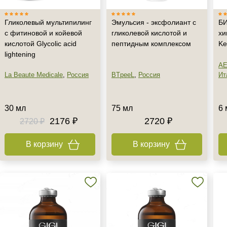
Гликолевый мультипилинг
Эмульсия - эксфолиант с
БИ
с фитиновой и койевой
гликолевой кислотой и
хи
кислотой Glycolic acid
пептидным комплексом
Ke
lightening
AE
La Beaute Medicale
,
Россия
BTpeeL
,
Россия
Ит
30 мл
75 мл
6 
2176 ₽
2720 ₽
2720 ₽
В корзину
В корзину