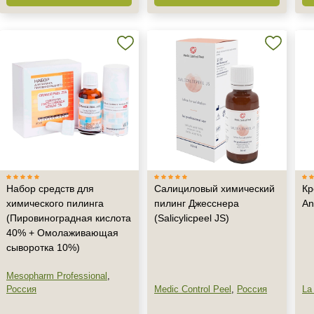
Набор средств для
Салициловый химический
Кр
химического пилинга
пилинг Джесснера
An
(Пировиноградная кислота
(Salicylicpeel JS)
40% + Омолаживающая
сыворотка 10%)
+7 (495) 640-58-89
+7 (929) 933-09-89
Mesopharm Professional
,
Россия
Medic Control Peel
,
Россия
La