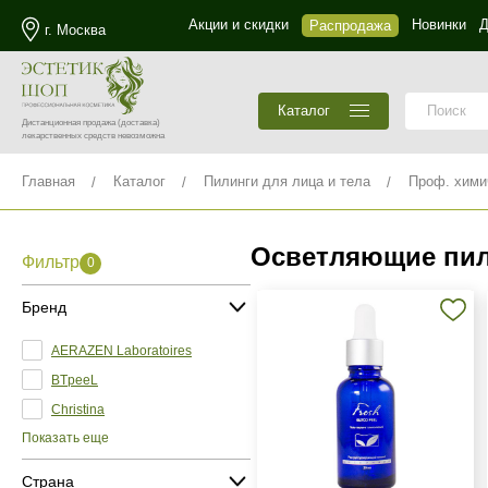
Акции и скидки
Новинки
Д
Распродажа
г. Москва
Каталог
Дистанционная продажа
(доставка)
лекарственных средств невозможна
Главная
Каталог
Пилинги для лица и тела
Проф. хими
Осветляющие пил
Фильтр
0
Бренд
AERAZEN Laboratoires
BTpeeL
Christina
Показать еще
Страна