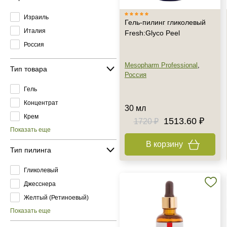
Израиль
Гель-пилинг гликолевый
Италия
Fresh:Glyco Peel
Россия
Mesopharm Professional
,
Тип товара
Россия
Гель
Концентрат
30 мл
Крем
1513.60 ₽
1720 ₽
Показать еще
В корзину
Тип пилинга
Гликолевый
Джесснера
Желтый (Ретиноевый)
Показать еще