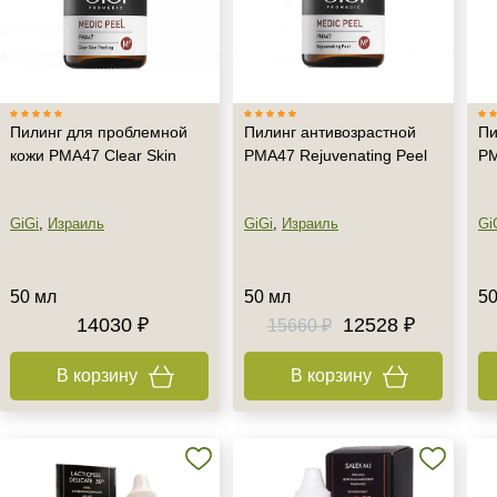
Пилинг для проблемной
Пилинг антивозрастной
Пи
кожи PMA47 Clear Skin
PMA47 Rejuvenating Peel
PM
GiGi
,
Израиль
GiGi
,
Израиль
Gi
50 мл
50 мл
50
14030 ₽
12528 ₽
15660 ₽
В корзину
В корзину