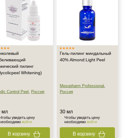
иколевый
Гель-пилинг миндальный
беливающий
40% Almond:Light Peel
мический пилинг
lycolicpeel Whitening)
Mesopharm Professional
,
dic Control Peel
,
Россия
Россия
 мл
30 мл
Чтобы увидеть цену
Чтобы увидеть цену
необходимо
войти
необходимо
войти
В корзину
В корзину