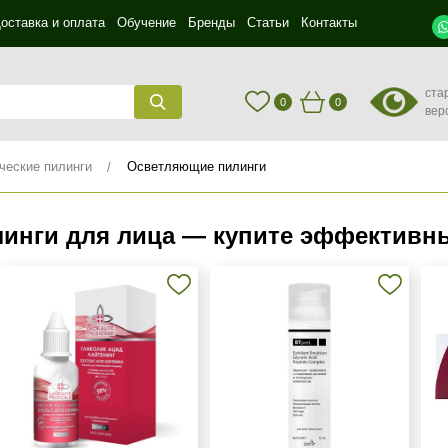
оставка и оплата
Обучение
Бренды
Статьи
Контакты
ста
0
0
вер
ческие пилинги
Осветляющие пилинги
инги для лица — купите эффективны