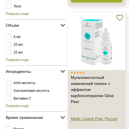
Тело
Показать еще
Объём
6 мл
20 мл
25 мл
Показать еще
Ингредиенты
Мультикислотный
AHA-кислоты
химический пилинг с
эффектом
Азелаиновая кислота
карбокситерапии Glow
Витамин C
Peel
Показать еще
Время применения
Medic Control Peel
,
Россия
Вечер