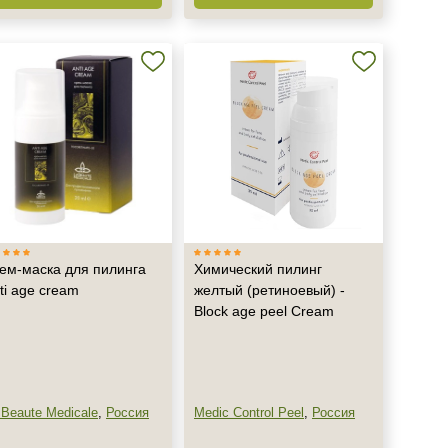
ем-маска для пилинга
Химический пилинг
ti age cream
желтый (ретиноевый) -
Block age peel Cream
 Beaute Medicale
,
Россия
Medic Control Peel
,
Россия