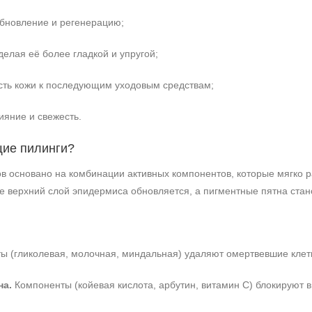
обновление и регенерацию;
делая её более гладкой и упругой;
ть кожи к последующим уходовым средствам;
ияние и свежесть.
щие пилинги?
в основано на комбинации активных компонентов, которые мягко 
те верхний слой эпидермиса обновляется, а пигментные пятна ста
ы (гликолевая, молочная, миндальная) удаляют омертвевшие клетк
на.
Компоненты (койевая кислота, арбутин, витамин C) блокируют 