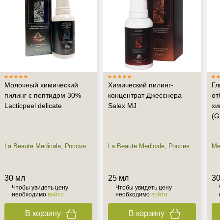
Молочный химический
Химический пилинг-
Гл
пилинг с пептидом 30%
концентрат Джесснера
от
Lacticpeel delicate
Salex MJ
хи
(G
La Beaute Medicale
,
Россия
La Beaute Medicale
,
Россия
Me
30 мл
25 мл
30
Чтобы увидеть цену
Чтобы увидеть цену
необходимо
войти
необходимо
войти
В корзину
В корзину