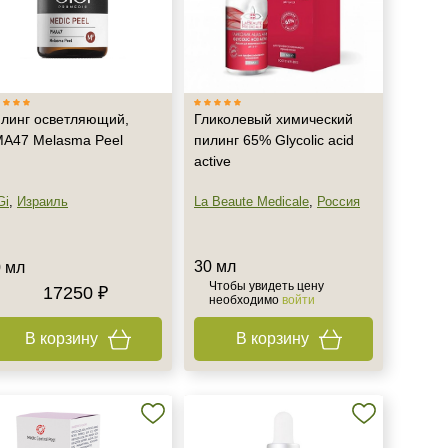
линг осветляющий,
Гликолевый химический
A47 Melasma Peel
пилинг 65% Glycolic acid
active
Gi
,
Израиль
La Beaute Medicale
,
Россия
30 мл
 мл
Чтобы увидеть цену
17250 ₽
необходимо
войти
В корзину
В корзину