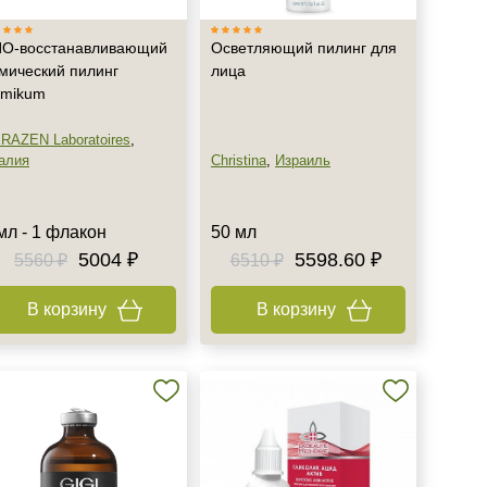
О-восстанавливающий
Осветляющий пилинг для
мический пилинг
лица
mikum
RAZEN Laboratoires
,
алия
Christina
,
Израиль
мл - 1 флакон
50 мл
5004 ₽
5598.60 ₽
5560 ₽
6510 ₽
В корзину
В корзину