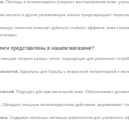
и.
Пептиды и антиоксиданты ускоряют восстановление кожи, улучша
ая кислота и другие увлажняющие агенты предотвращают пересуш
яющих пилингов помогает добиться стойкого эффекта: кожа станов
исчезают.
инги представлены в нашем магазине?
ляющие пилинги разных типов, подходящие для различных потребн
кислотой.
Идеальны для борьбы с возрастной пигментацией и мел
слотой.
Подходят для чувствительной кожи. Обеспечивают деликат
.
Обладают мощным антиоксидантным действием, выравнивают тон
нги.
Содержат несколько активных компонентов для усиленного э