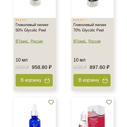
Тип кожи
Увядающая
Гликолевый пилинг
Гликолевый пилинг
Действие
50% Glycolic Peel
70% Glycolic Peel
Обновление
BTpeeL
,
Россия
BTpeeL
,
Россия
Осветление
Очищение
10 мл
10 мл
958.80 ₽
897.60 ₽
1020 ₽
1020 ₽
Назначение против
В корзину
В корзину
Акне
Гиперкератоз
Гиперпигментация
Показать еще
Результат
Гладкость