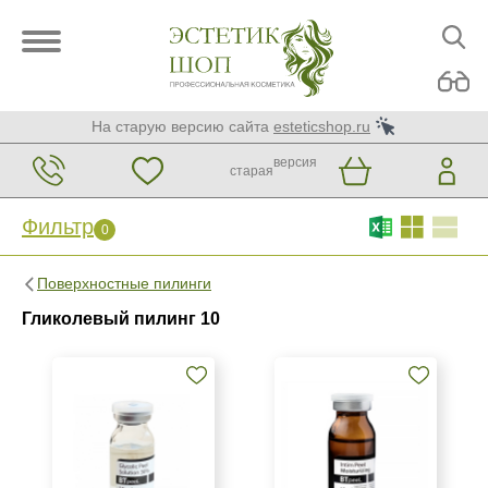
На старую версию сайта
esteticshop.ru
версия
старая
Фильтр
0
Фильтр
0
Поверхностные пилинги
Бренд
Гликолевый пилинг 10
BIOTIME
BTpeeL
Christina
Показать еще
Страна