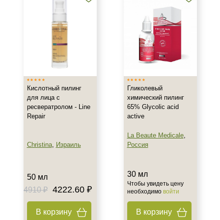
Время применения
Лето
Пол
Для женщин
Кислотный пилинг
Гликолевый
для лица с
химический пилинг
ресвератролом - Line
65% Glycolic acid
Процедура
Repair
active
Пилинг
La Beaute Medicale
,
Christina
,
Израиль
Россия
30 мл
50 мл
Чтобы увидеть цену
4222.60 ₽
4910 ₽
необходимо
войти
В корзину
В корзину