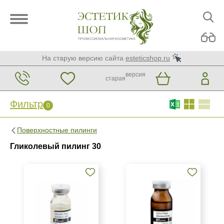
На старую версию сайта
esteticshop.ru
версия
старая
Фильтр
0
Фильтр
0
Поверхностные пилинги
Бренд
Гликолевый пилинг 30
BIOTIME
BTpeeL
Christina
Показать еще
Страна