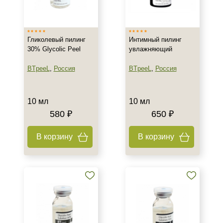
Израиль
Россия
Гликолевый пилинг
Интимный пилинг
30% Glycolic Peel
увлажняющий
Тип товара
BTpeeL
,
Россия
BTpeeL
,
Россия
Гель
Лифтинг
Пилинг
10 мл
10 мл
580 ₽
650 ₽
Тип пилинга
В корзину
В корзину
Гликолевый
Молочный
Мультикислотный
Класс косметики
Профессиональная