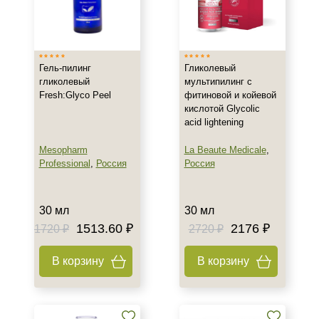
Обновление клеток
Ровный тон
Показать еще
Гель-пилинг
Гликолевый
Область применения
гликолевый
мультипилинг с
Fresh:Glyco Peel
фитиновой и койевой
Декольте
кислотой Glycolic
acid lightening
Лицо
Тело
Mesopharm
La Beaute Medicale
,
Professional
,
Россия
Россия
Объём
10 мл
30 мл
30 мл
20 мл
1513.60 ₽
2176 ₽
1720 ₽
2720 ₽
30 мл
В корзину
В корзину
Показать еще
Ингредиенты
Койевая кислота