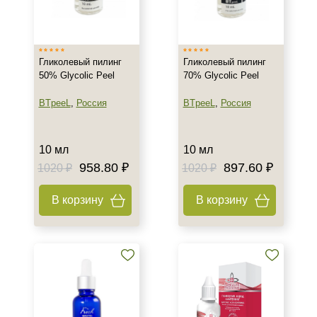
Тип кожи
Увядающая
Гликолевый пилинг
Гликолевый пилинг
Действие
50% Glycolic Peel
70% Glycolic Peel
Обновление
BTpeeL
,
Россия
BTpeeL
,
Россия
Осветление
Очищение
10 мл
10 мл
958.80 ₽
897.60 ₽
1020 ₽
1020 ₽
Назначение против
В корзину
В корзину
Акне
Гиперкератоз
Гиперпигментация
Показать еще
Результат
Гладкость