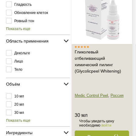
Гладкость
Обновление клеток
Ровный тон
Показать еще
Область применения
Гликолевый
Декольте
отбеливающий
Лицо
химический пилинг
Тело
(Glycolicpeel Whitening)
Объём
Medic Control Peel
,
Россия
10 мл
20 мл
30 мл
30 мл
Показать еще
Чтобы увидеть цену
необходимо
войти
Ингредиенты