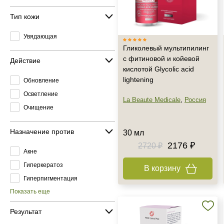
Тип кожи
Увядающая
Гликолевый мультипилинг
с фитиновой и койевой
Действие
кислотой Glycolic acid
lightening
Обновление
Осветление
La Beaute Medicale
,
Россия
Очищение
Назначение против
30 мл
2176 ₽
2720 ₽
Акне
Гиперкератоз
В корзину
Гиперпигментация
Показать еще
Результат