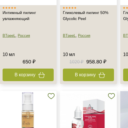
Интимный пилинг
Гликолевый пилинг 50%
Гл
увлажняющий
Glycolic Peel
Gl
BTpeeL
,
Россия
BTpeeL
,
Россия
BT
10 мл
10 мл
10
650 ₽
958.80 ₽
1020 ₽
В корзину
В корзину