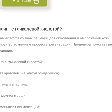
В корзину
илинг с гликолевой кислотой?
самых эффективных решений для обновления и омоложения кожи. Б
лируя естественные процессы регенерации. Процедура помогает ре
 сияние.
а с гликолевой кислотой:
т ороговевшие клетки эпидермиса;
гена и эластина;
+7 (495) 640-58-89
 мелких морщин;
+7 (929) 933-09-89
уменьшает пигментацию;