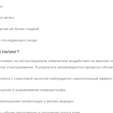
ы;
ых желез;
делая её более гладкой;
 последующего ухода.
й пилинг?
основано на контролируемом химическом воздействии на верхние 
нное отшелушивание. В результате активизируются процессы обнов
линга с гликолевой кислотой наблюдается накопительный эффект:
ищение и выравнивание микрорельефа;
уменьшение пигментации и мелких морщин;
— общее омоложение и улучшение тонуса кожи.