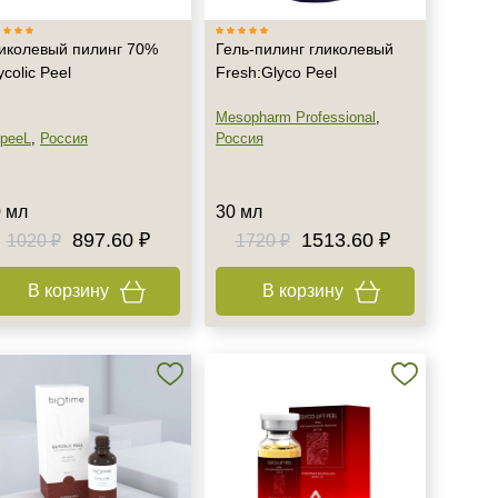
иколевый пилинг 70%
Гель-пилинг гликолевый
ycolic Peel
Fresh:Glyco Peel
Mesopharm Professional
,
peeL
,
Россия
Россия
 мл
30 мл
897.60 ₽
1513.60 ₽
1020 ₽
1720 ₽
В корзину
В корзину