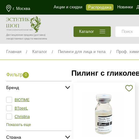
Акции и скидки
Новинки
Д
Распродажа
г. Москва
Каталог
Дистанционная продажа
(доставка)
лекарственных средств невозможна
Главная
Каталог
Пилинги для лица и тела
Проф. хими
Пилинг с гликоле
Фильтр
0
Бренд
BIOTIME
BTpeeL
Christina
Показать еще
Страна