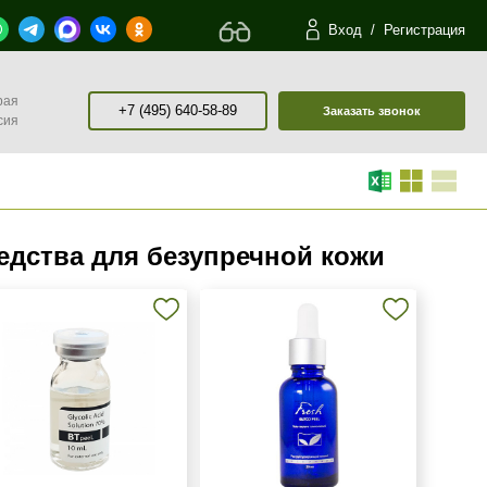
Вход
/
Регистрация
рая
+7 (495) 640-58-89
Заказать звонок
сия
едства для безупречной кожи