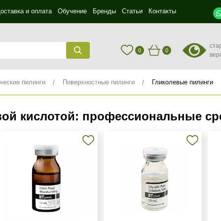
оставка и оплата
Обучение
Бренды
Статьи
Контакты
ста
0
0
вер
ческие пилинги
Поверхностные пилинги
Гликолевые пилинги
вой кислотой: профессиональные ср