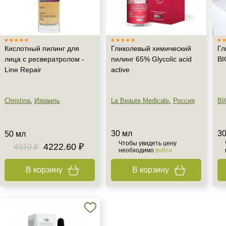
Кислотный пилинг для
Гликолевый химический
Гл
лица с ресвератролом -
пилинг 65% Glycolic acid
BI
Line Repair
active
Christina
,
Израиль
La Beaute Medicale
,
Россия
BI
30 мл
30
50 мл
Чтобы увидеть цену
4222.60 ₽
4910 ₽
необходимо
войти
В корзину
В корзину