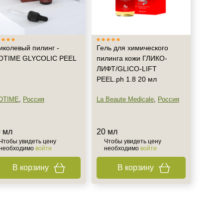
иколевый пилинг -
Гель для химического
OTIME GLYCOLIC PEEL
пилинга кожи ГЛИКО-
ЛИФТ/GLICO-LIFT
PEEL.ph 1.8 20 мл
OTIME
,
Россия
La Beaute Medicale
,
Россия
 мл
20 мл
Чтобы увидеть цену
Чтобы увидеть цену
необходимо
войти
необходимо
войти
В корзину
В корзину