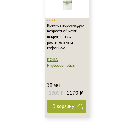
Крем-сыворотка для
возрастной кожи
вокруг глаз с
растительным
+7 (495) 640-58-89
кофеином
+7 (929) 933-09-89
KORA
Phytocosmetics
30 мл
1170 ₽
1300 ₽
В корзину