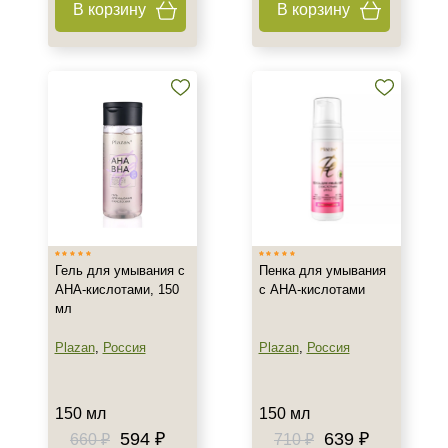
В корзину
В корзину
Тип товара
Бустер
Гель
Коктейль
Показать еще
Тип пилинга
Азелаиновый
Джесснера
Гель для умывания с
Пенка для умывания
Молочный
АНА-кислотами, 150
с AHA-кислотами
мл
Показать еще
Plazan
,
Россия
Plazan
,
Россия
Класс косметики
Домашняя
150 мл
150 мл
Корейская
594 ₽
639 ₽
660 ₽
710 ₽
Профессиональная