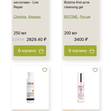
кислотами - Line
Biotime Anti-acne
Лицо
Repair
cleansing gel
Показать еще
Christina
,
Израиль
BIOTIME
,
Россия
Объём
8 мл
250 мл
200 мл
10 мл
2829.40 ₽
3400 ₽
3290 ₽
15 мл
Показать еще
В корзину
В корзину
Ингредиенты
AHA-кислоты
Азелаиновая кислота
Аллантоин
Показать еще
Время применения
Вечер