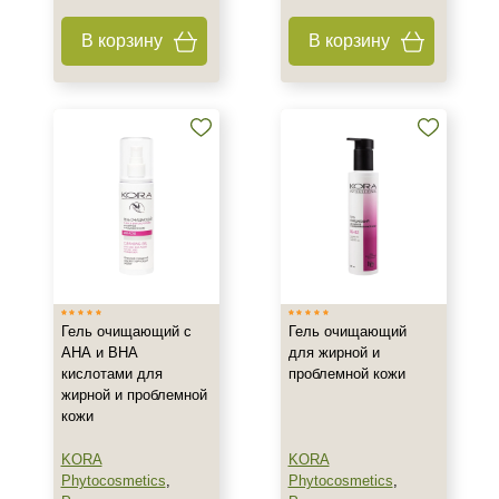
В корзину
В корзину
Тип кожи
Все типы кожи
Жирная
Зрелая
Показать еще
Возраст
Любой возраст
Любой возраст (от 18 лет)
После 20
Гель очищающий с
Гель очищающий
Показать еще
АНА и ВНА
для жирной и
кислотами для
проблемной кожи
Действие
жирной и проблемной
кожи
Восстановление
KORA
KORA
Матирование
Phytocosmetics
,
Phytocosmetics
,
Обезжиривание