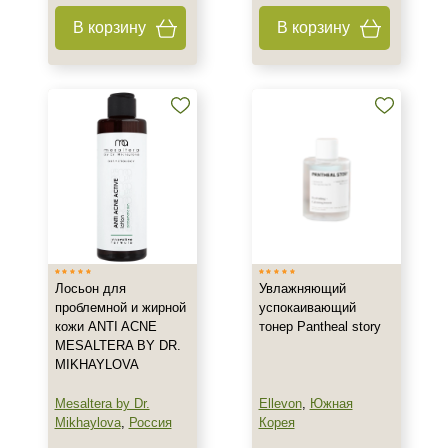
В корзину
В корзину
Лосьон для
Увлажняющий
проблемной и жирной
успокаивающий
кожи ANTI ACNE
тонер Pantheal story
MESALTERA BY DR.
MIKHAYLOVA
Mesaltera by Dr.
Ellevon
,
Южная
Mikhaylova
,
Россия
Корея