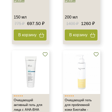
Россия
Россия
Показать еще
Назначение против
150 мл
200 мл
697.50 ₽
1260 ₽
775 ₽
1400 ₽
Акне
Возрастные изменения
В корзину
В корзину
Воспаление
Показать еще
Результат
Гладкость
Защита
Лифтинг
Показать еще
Область применения
Очищающий
Очищающий гель
Веки
активный гель для
для проблемной
лица с AHA-BHA
кожи Биотайм -
Декольте