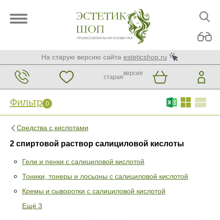
На старую версию сайта
esteticshop.ru
версия
старая
Фильтр
0
Средства с кислотами
2 спиртовой раствор салициловой кислоты
Гели и пенки с салициловой кислотой
Тоники, тонеры и лосьоны с салициловой кислотой
Фильтр
0
Кремы и сыворотки с салициловой кислотой
Раздел
Ещё 3
Гели и пенки с салициловой