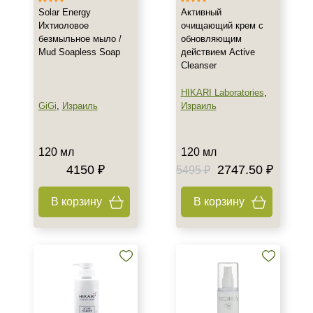
День
Solar Energy
Активный
Ихтиоловое
очищающий крем с
Ежедневный
безмыльное мыло /
обновляющим
Показать еще
Mud Soapless Soap
действием Active
Cleanser
Пол
HIKARI Laboratories
,
Для женщин
GiGi
,
Израиль
Израиль
Процедура
120 мл
120 мл
Демакияж
4150 ₽
2747.50 ₽
5495 ₽
Пилинг
В корзину
В корзину
Форма выпуска
Флакон