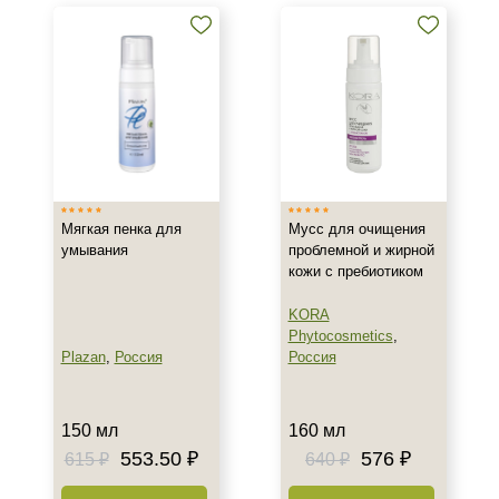
кислотой
Тоники, тонеры и лосьоны с
салициловой кислотой
Кремы и сыворотки с
салициловой кислотой
Показать еще
Бренд
Мягкая пенка для
Мусс для очищения
ARDEMI
умывания
проблемной и жирной
BIOTIME
кожи с пребиотиком
BTpeeL
KORA
Показать еще
Phytocosmetics
,
Plazan
,
Россия
Россия
Страна
Израиль
150 мл
160 мл
Испания
553.50 ₽
576 ₽
615 ₽
640 ₽
Россия
Показать еще