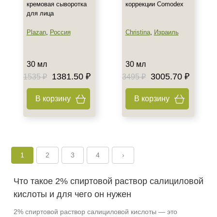
кремовая сыворотка
коррекции Comodex
для лица
Plazan
,
Россия
Christina
,
Израиль
30 мл
30 мл
1381.50 ₽
3005.70 ₽
1535 ₽
3495 ₽
В корзину
В корзину
Не показывать предложение о консультации
+7 (495) 640-58-89
1
2
3
4
›
+7 (929) 933-09-89
Что такое 2% спиртовой раствор салициловой
кислоты и для чего он нужен
2% спиртовой раствор салициловой кислоты — это