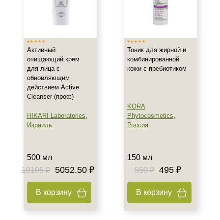
Активный
Тоник для жирной и
очищающий крем
комбинированной
для лица с
кожи с пребиотиком
обновляющим
действием Active
Cleanser (проф)
KORA
HIKARI Laboratories
,
Phytocosmetics
,
Израиль
Россия
500 мл
150 мл
5052.50 ₽
495 ₽
10105 ₽
550 ₽
В корзину
В корзину