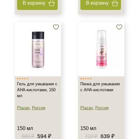
В корзину
В корзину
Тип товара
Бустер
Гель
Коктейль
Показать еще
Тип пилинга
Азелаиновый
Джесснера
Гель для умывания с
Пенка для умывания
Молочный
АНА-кислотами, 150
с AHA-кислотами
мл
Показать еще
Plazan
,
Россия
Plazan
,
Россия
Класс косметики
Домашняя
150 мл
150 мл
Корейская
594 ₽
639 ₽
660 ₽
710 ₽
Профессиональная