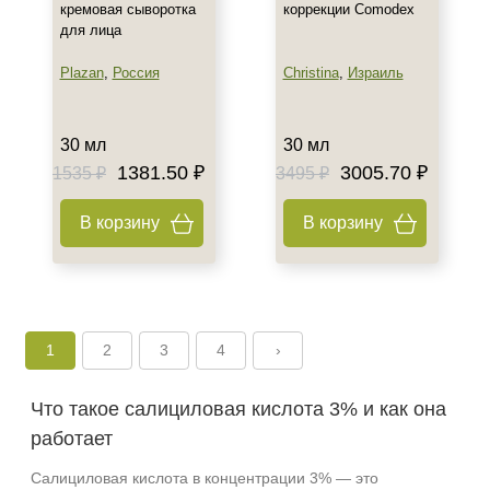
кремовая сыворотка
коррекции Comodex
для лица
Plazan
,
Россия
Christina
,
Израиль
30 мл
30 мл
1381.50 ₽
3005.70 ₽
1535 ₽
3495 ₽
В корзину
В корзину
Не показывать предложение о консультации
+7 (495) 640-58-89
+7 (929) 933-09-89
1
2
3
4
›
Что такое салициловая кислота 3% и как она
работает
Салициловая кислота в концентрации 3% — это