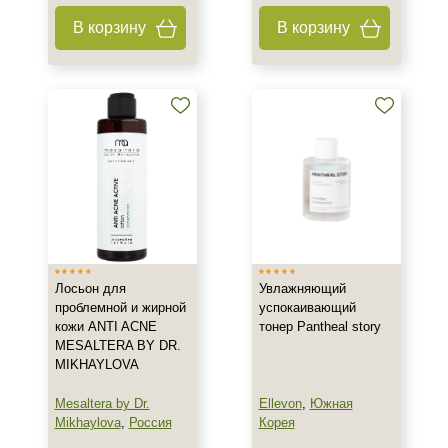
В корзину
В корзину
Лосьон для
Увлажняющий
проблемной и жирной
успокаивающий
кожи ANTI ACNE
тонер Pantheal story
MESALTERA BY DR.
MIKHAYLOVA
Mesaltera by Dr.
Ellevon
,
Южная
Mikhaylova
,
Россия
Корея