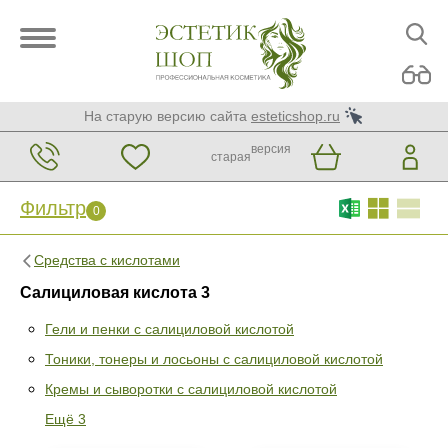
На старую версию сайта
esteticshop.ru
версия
старая
Фильтр
0
Средства с кислотами
Салициловая кислота 3
Гели и пенки с салициловой кислотой
Тоники, тонеры и лосьоны с салициловой кислотой
Фильтр
0
Кремы и сыворотки с салициловой кислотой
Раздел
Ещё 3
Гели и пенки с салициловой