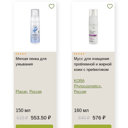
кислотой
Тоники, тонеры и лосьоны с
салициловой кислотой
Кремы и сыворотки с
салициловой кислотой
Показать еще
Бренд
Мягкая пенка для
Мусс для очищения
ARDEMI
умывания
проблемной и жирной
BIOTIME
кожи с пребиотиком
BTpeeL
KORA
Показать еще
Phytocosmetics
,
Plazan
,
Россия
Россия
Страна
Израиль
150 мл
160 мл
Испания
553.50 ₽
576 ₽
615 ₽
640 ₽
Россия
Показать еще