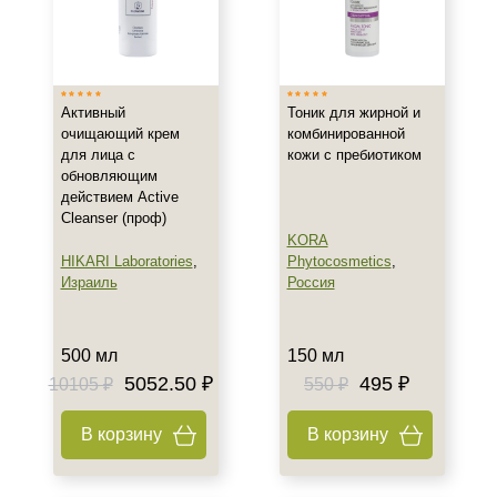
Активный
Тоник для жирной и
очищающий крем
комбинированной
для лица с
кожи с пребиотиком
обновляющим
действием Active
Cleanser (проф)
KORA
HIKARI Laboratories
,
Phytocosmetics
,
Израиль
Россия
500 мл
150 мл
5052.50 ₽
495 ₽
10105 ₽
550 ₽
В корзину
В корзину