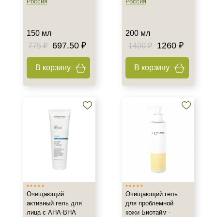
Россия
Россия
Показать еще
Назначение против
150 мл
200 мл
697.50 ₽
1260 ₽
775 ₽
1400 ₽
Акне
Возрастные изменения
В корзину
В корзину
Воспаление
Показать еще
Результат
Гладкость
Защита
Лифтинг
Показать еще
Область применения
Очищающий
Очищающий гель
Веки
активный гель для
для проблемной
лица с AHA-BHA
кожи Биотайм -
Декольте