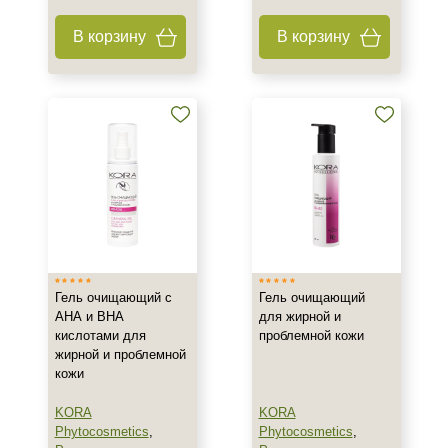
В корзину
В корзину
Тип кожи
Все типы кожи
Жирная
Зрелая
Показать еще
Возраст
Любой возраст
Любой возраст (от 18 лет)
После 20
Гель очищающий с
Гель очищающий
Показать еще
АНА и ВНА
для жирной и
кислотами для
проблемной кожи
Действие
жирной и проблемной
кожи
Восстановление
KORA
KORA
Матирование
Phytocosmetics
,
Phytocosmetics
,
Обезжиривание