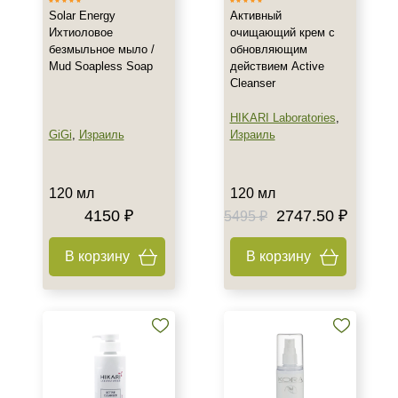
День
Solar Energy
Активный
Ихтиоловое
очищающий крем с
Ежедневный
безмыльное мыло /
обновляющим
Показать еще
Mud Soapless Soap
действием Active
Cleanser
Пол
HIKARI Laboratories
,
Для женщин
GiGi
,
Израиль
Израиль
Процедура
120 мл
120 мл
Демакияж
4150 ₽
2747.50 ₽
5495 ₽
Пилинг
В корзину
В корзину
Форма выпуска
Флакон