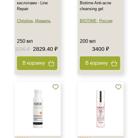
кислотами - Line
Biotime Anti-acne
Лицо
Repair
cleansing gel
Показать еще
Christina
,
Израиль
BIOTIME
,
Россия
Объём
8 мл
250 мл
200 мл
10 мл
2829.40 ₽
3400 ₽
3290 ₽
15 мл
Показать еще
В корзину
В корзину
Ингредиенты
AHA-кислоты
Азелаиновая кислота
Аллантоин
Показать еще
Время применения
Вечер