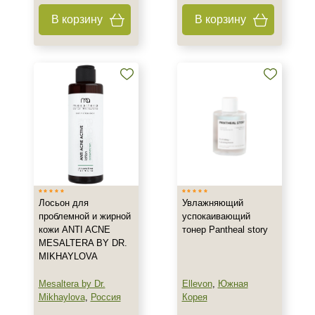
В корзину
В корзину
Лосьон для
Увлажняющий
проблемной и жирной
успокаивающий
кожи ANTI ACNE
тонер Pantheal story
MESALTERA BY DR.
MIKHAYLOVA
Mesaltera by Dr.
Ellevon
,
Южная
Mikhaylova
,
Россия
Корея