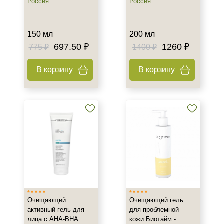
Россия
Россия
Показать еще
Назначение против
150 мл
200 мл
697.50 ₽
1260 ₽
775 ₽
1400 ₽
Акне
Возрастные изменения
В корзину
В корзину
Воспаление
Показать еще
Результат
Гладкость
Защита
Лифтинг
Показать еще
Область применения
Очищающий
Очищающий гель
Веки
активный гель для
для проблемной
лица с AHA-BHA
кожи Биотайм -
Декольте