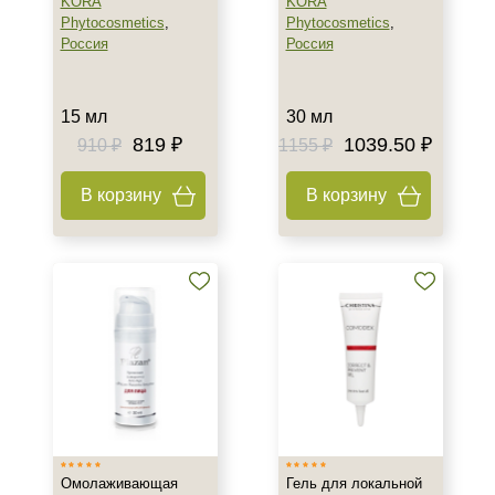
KORA
KORA
Phytocosmetics
,
Phytocosmetics
,
Россия
Россия
15 мл
30 мл
819 ₽
1039.50 ₽
910 ₽
1155 ₽
В корзину
В корзину
Не показывать предложение о консультации
+7 (495) 640-58-89
+7 (929) 933-09-89
Омолаживающая
Гель для локальной