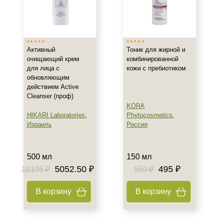
Активный
Тоник для жирной и
очищающий крем
комбинированной
для лица с
кожи с пребиотиком
обновляющим
действием Active
Cleanser (проф)
KORA
HIKARI Laboratories
,
Phytocosmetics
,
Израиль
Россия
500 мл
150 мл
5052.50 ₽
495 ₽
10105 ₽
550 ₽
В корзину
В корзину