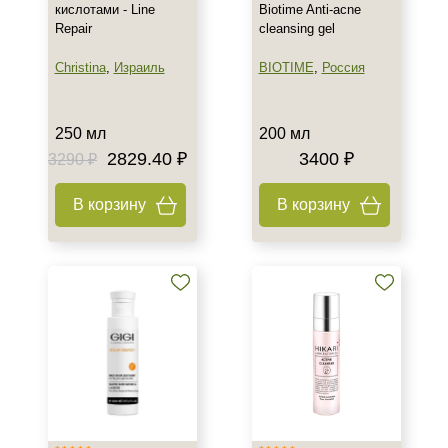
кислотами - Line
Biotime Anti-acne
Лицо
Repair
cleansing gel
Показать еще
Christina
,
Израиль
BIOTIME
,
Россия
Объём
10 мл
250 мл
200 мл
15 мл
2829.40 ₽
3400 ₽
3290 ₽
20 мл
Показать еще
В корзину
В корзину
Ингредиенты
AHA-кислоты
Азелаиновая кислота
Аллантоин
Показать еще
Время применения
Вечер