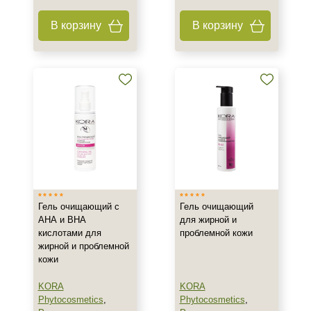
В корзину
В корзину
Тип кожи
Все типы кожи
Жирная
Зрелая
Показать еще
Возраст
Любой возраст
Любой возраст (от 18 лет)
После 20
Гель очищающий с
Гель очищающий
Показать еще
АНА и ВНА
для жирной и
кислотами для
проблемной кожи
Действие
жирной и проблемной
кожи
Восстановление
KORA
KORA
Матирование
Phytocosmetics
,
Phytocosmetics
,
Обезжиривание