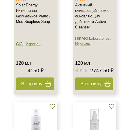
День
Solar Energy
Активный
Ихтиоловое
очищающий крем с
Ежедневный
безмыльное мыло /
обновляющим
Показать еще
Mud Soapless Soap
действием Active
Cleanser
Пол
HIKARI Laboratories
,
Для женщин
GiGi
,
Израиль
Израиль
Процедура
120 мл
120 мл
Демакияж
4150 ₽
2747.50 ₽
5495 ₽
Пилинг
В корзину
В корзину
Форма выпуска
Флакон