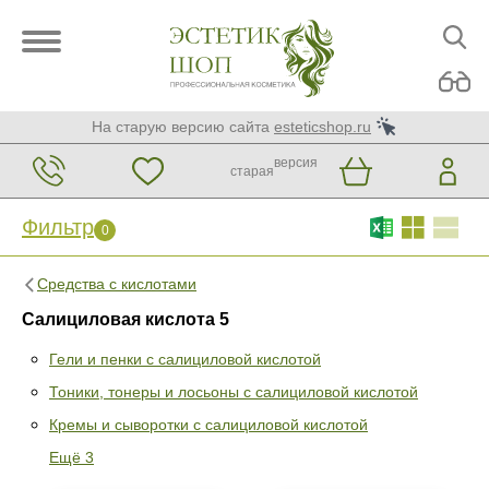
На старую версию сайта
esteticshop.ru
версия
старая
Фильтр
0
Средства с кислотами
Салициловая кислота 5
Гели и пенки с салициловой кислотой
Тоники, тонеры и лосьоны с салициловой кислотой
Фильтр
0
Кремы и сыворотки с салициловой кислотой
Раздел
Ещё 3
Гели и пенки с салициловой