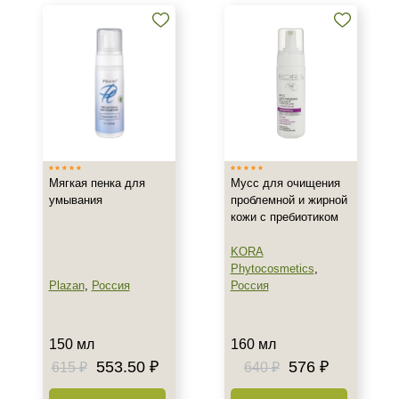
кислотой
Тоники, тонеры и лосьоны с
салициловой кислотой
Кремы и сыворотки с
салициловой кислотой
Показать еще
Бренд
Мягкая пенка для
Мусс для очищения
ARDEMI
умывания
проблемной и жирной
BIOTIME
кожи с пребиотиком
BTpeeL
KORA
Показать еще
Phytocosmetics
,
Plazan
,
Россия
Россия
Страна
Израиль
150 мл
160 мл
Испания
553.50 ₽
576 ₽
615 ₽
640 ₽
Россия
Показать еще