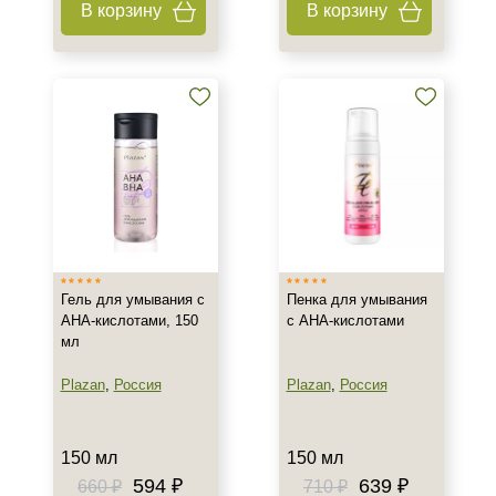
В корзину
В корзину
Тип товара
Бустер
Гель
Коктейль
Показать еще
Тип пилинга
Азелаиновый
Джесснера
Гель для умывания с
Пенка для умывания
Молочный
АНА-кислотами, 150
с AHA-кислотами
мл
Показать еще
Plazan
,
Россия
Plazan
,
Россия
Класс косметики
Домашняя
150 мл
150 мл
Корейская
594 ₽
639 ₽
660 ₽
710 ₽
Профессиональная