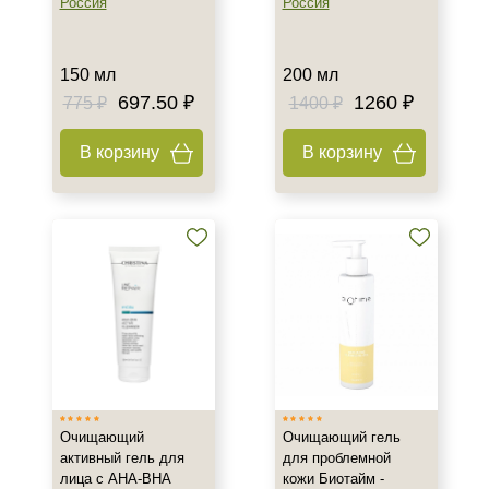
Россия
Россия
Показать еще
Назначение против
150 мл
200 мл
697.50 ₽
1260 ₽
775 ₽
1400 ₽
Акне
Возрастные изменения
В корзину
В корзину
Воспаление
Показать еще
Результат
Гладкость
Защита
Лифтинг
Показать еще
Область применения
Очищающий
Очищающий гель
Веки
активный гель для
для проблемной
лица с AHA-BHA
кожи Биотайм -
Декольте