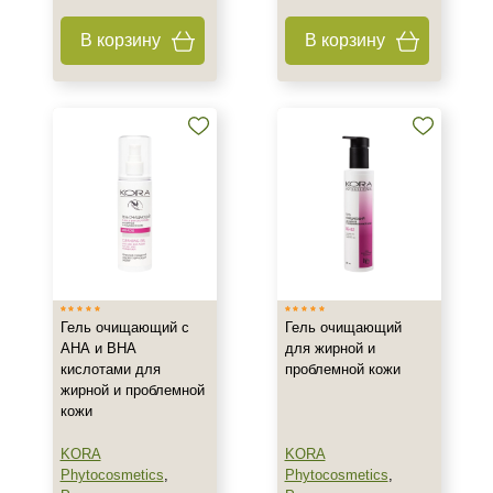
В корзину
В корзину
Тип кожи
Все типы кожи
Жирная
Зрелая
Показать еще
Возраст
Любой возраст
Любой возраст (от 18 лет)
После 20
Гель очищающий с
Гель очищающий
Показать еще
АНА и ВНА
для жирной и
кислотами для
проблемной кожи
Действие
жирной и проблемной
кожи
Восстановление
KORA
KORA
Матирование
Phytocosmetics
,
Phytocosmetics
,
Обезжиривание