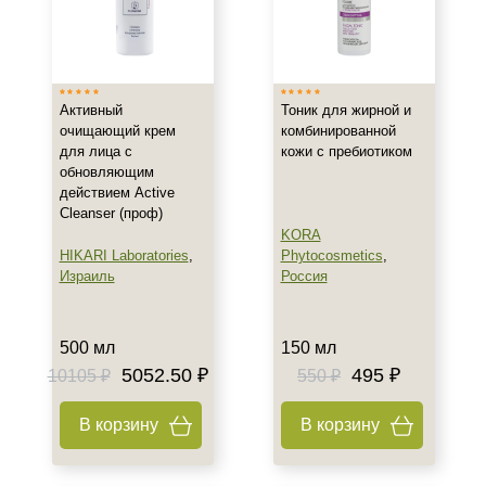
Активный
Тоник для жирной и
очищающий крем
комбинированной
для лица с
кожи с пребиотиком
обновляющим
действием Active
Cleanser (проф)
KORA
HIKARI Laboratories
,
Phytocosmetics
,
Израиль
Россия
500 мл
150 мл
5052.50 ₽
495 ₽
10105 ₽
550 ₽
В корзину
В корзину