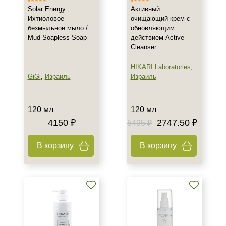
День
Solar Energy
Активный
Ихтиоловое
очищающий крем с
Ежедневный
безмыльное мыло /
обновляющим
Показать еще
Mud Soapless Soap
действием Active
Cleanser
Пол
HIKARI Laboratories
,
Для женщин
GiGi
,
Израиль
Израиль
Процедура
120 мл
120 мл
Демакияж
4150 ₽
2747.50 ₽
5495 ₽
Пилинг
В корзину
В корзину
Форма выпуска
Флакон