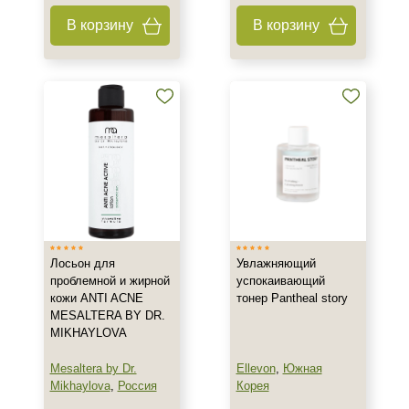
В корзину
В корзину
Лосьон для
Увлажняющий
проблемной и жирной
успокаивающий
кожи ANTI ACNE
тонер Pantheal story
MESALTERA BY DR.
MIKHAYLOVA
Mesaltera by Dr.
Ellevon
,
Южная
Mikhaylova
,
Россия
Корея