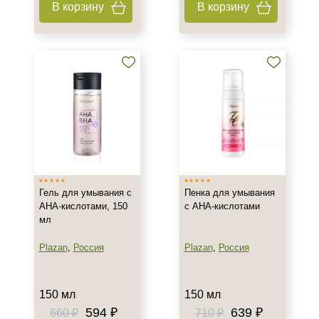
В корзину
В корзину
Тип товара
Бустер
Гель
Коктейль
Показать еще
Тип пилинга
Азелаиновый
Джесснера
Гель для умывания с
Пенка для умывания
Молочный
АНА-кислотами, 150
с AHA-кислотами
мл
Показать еще
Plazan
,
Россия
Plazan
,
Россия
Класс косметики
Домашняя
150 мл
150 мл
Корейская
594 ₽
639 ₽
660 ₽
710 ₽
Профессиональная