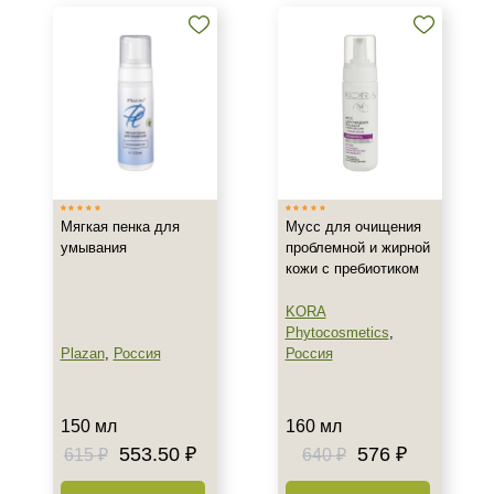
кислотой
Тоники, тонеры и лосьоны с
салициловой кислотой
Кремы и сыворотки с
салициловой кислотой
Показать еще
Бренд
Мягкая пенка для
Мусс для очищения
ARDEMI
умывания
проблемной и жирной
BIOTIME
кожи с пребиотиком
BTpeeL
KORA
Показать еще
Phytocosmetics
,
Plazan
,
Россия
Россия
Страна
Израиль
150 мл
160 мл
Испания
553.50 ₽
576 ₽
615 ₽
640 ₽
Россия
Показать еще