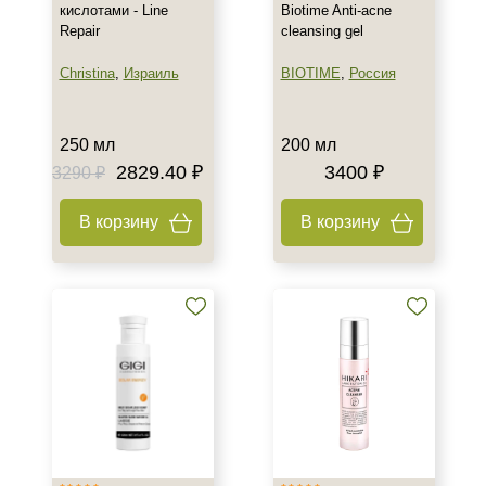
кислотами - Line
Biotime Anti-acne
Лицо
Repair
cleansing gel
Показать еще
Christina
,
Израиль
BIOTIME
,
Россия
Объём
8 мл
250 мл
200 мл
10 мл
2829.40 ₽
3400 ₽
3290 ₽
15 мл
Показать еще
В корзину
В корзину
Ингредиенты
AHA-кислоты
Азелаиновая кислота
Аллантоин
Показать еще
Время применения
Вечер