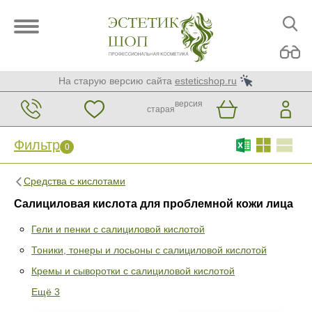
На старую версию сайта
esteticshop.ru
версия
старая
Фильтр
0
Средства с кислотами
Салициловая кислота для проблемной кожи лица
Гели и пенки с салициловой кислотой
Тоники, тонеры и лосьоны с салициловой кислотой
Фильтр
0
Кремы и сыворотки с салициловой кислотой
Раздел
Ещё 3
Гели и пенки с салициловой