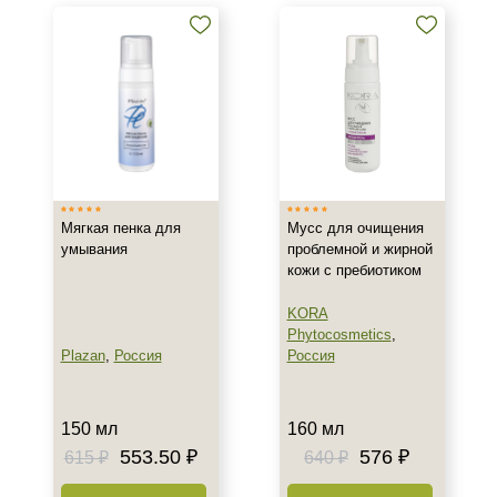
кислотой
Тоники, тонеры и лосьоны с
салициловой кислотой
Кремы и сыворотки с
салициловой кислотой
Показать еще
Бренд
Мягкая пенка для
Мусс для очищения
ARDEMI
умывания
проблемной и жирной
BIOTIME
кожи с пребиотиком
BTpeeL
KORA
Показать еще
Phytocosmetics
,
Plazan
,
Россия
Россия
Страна
Израиль
150 мл
160 мл
Испания
553.50 ₽
576 ₽
615 ₽
640 ₽
Россия
Показать еще