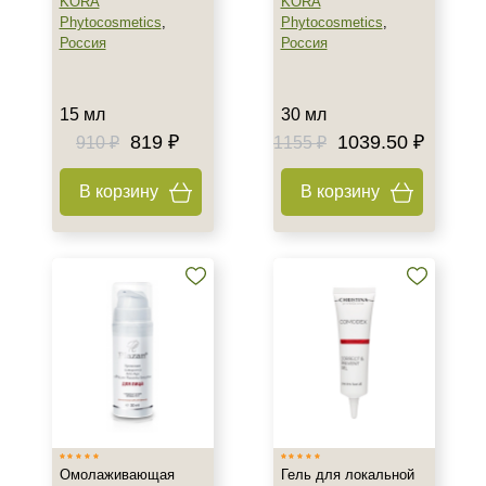
KORA
KORA
Phytocosmetics
,
Phytocosmetics
,
Россия
Россия
Не показывать предложение о консультации
+7 (495) 640-58-89
15 мл
30 мл
+7 (929) 933-09-89
819 ₽
1039.50 ₽
910 ₽
1155 ₽
В корзину
В корзину
Омолаживающая
Гель для локальной