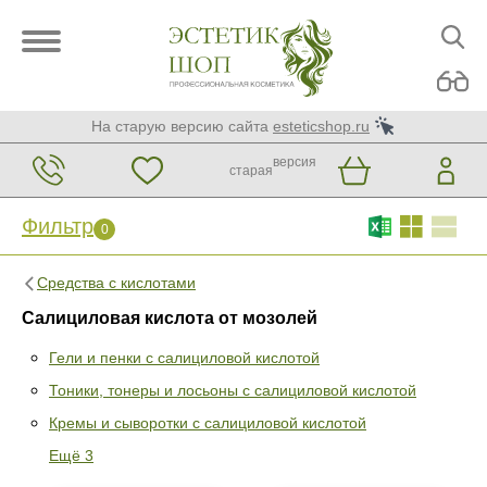
На старую версию сайта
esteticshop.ru
версия
старая
Фильтр
0
Средства с кислотами
Салициловая кислота от мозолей
Гели и пенки с салициловой кислотой
Тоники, тонеры и лосьоны с салициловой кислотой
Фильтр
0
Кремы и сыворотки с салициловой кислотой
Раздел
Ещё 3
Гели и пенки с салициловой