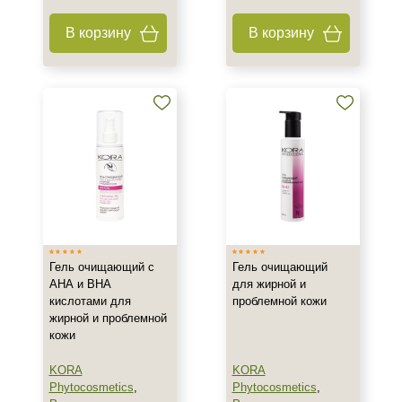
В корзину
В корзину
Тип кожи
Все типы кожи
Жирная
Зрелая
Показать еще
Возраст
Любой возраст
Любой возраст (от 18 лет)
После 20
Гель очищающий с
Гель очищающий
Показать еще
АНА и ВНА
для жирной и
кислотами для
проблемной кожи
Действие
жирной и проблемной
кожи
Восстановление
KORA
KORA
Матирование
Phytocosmetics
,
Phytocosmetics
,
Обезжиривание