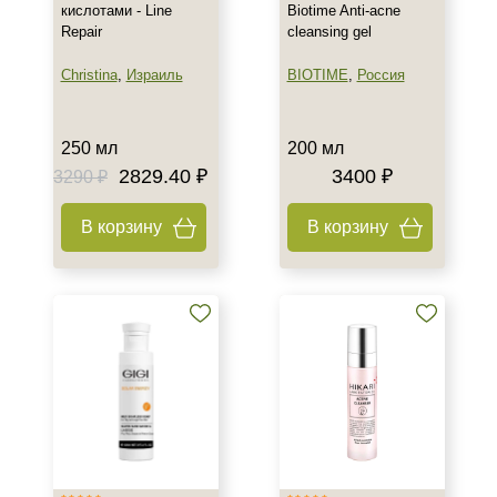
кислотами - Line
Biotime Anti-acne
Лицо
Repair
cleansing gel
Показать еще
Christina
,
Израиль
BIOTIME
,
Россия
Объём
8 мл
250 мл
200 мл
10 мл
2829.40 ₽
3400 ₽
3290 ₽
15 мл
Показать еще
В корзину
В корзину
Ингредиенты
AHA-кислоты
Азелаиновая кислота
Аллантоин
Показать еще
Время применения
Вечер