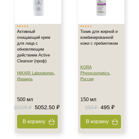
Активный
Тоник для жирной и
очищающий крем
комбинированной
для лица с
кожи с пребиотиком
обновляющим
действием Active
Cleanser (проф)
KORA
HIKARI Laboratories
,
Phytocosmetics
,
Израиль
Россия
500 мл
150 мл
5052.50 ₽
495 ₽
10105 ₽
550 ₽
В корзину
В корзину