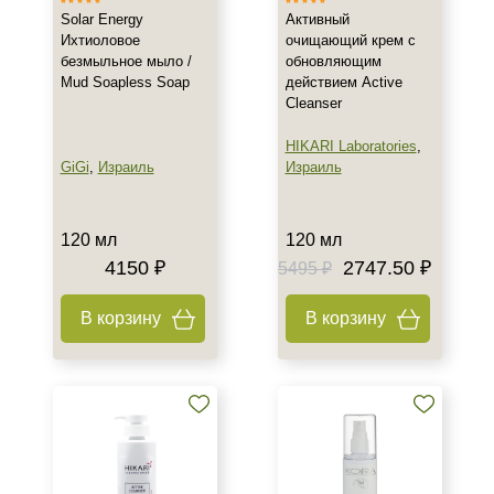
День
Solar Energy
Активный
Ихтиоловое
очищающий крем с
Ежедневный
безмыльное мыло /
обновляющим
Показать еще
Mud Soapless Soap
действием Active
Cleanser
Пол
HIKARI Laboratories
,
Для женщин
GiGi
,
Израиль
Израиль
Процедура
120 мл
120 мл
Демакияж
4150 ₽
2747.50 ₽
5495 ₽
Пилинг
В корзину
В корзину
Форма выпуска
Флакон