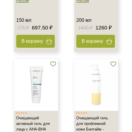
Россия
Россия
Показать еще
Назначение против
150 мл
200 мл
697.50 ₽
1260 ₽
775 ₽
1400 ₽
Акне
Возрастные изменения
В корзину
В корзину
Воспаление
Показать еще
Результат
Гладкость
Защита
Лифтинг
Показать еще
Область применения
Очищающий
Очищающий гель
Веки
активный гель для
для проблемной
лица с AHA-BHA
кожи Биотайм -
Декольте