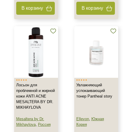
В корзину
В корзину
Лосьон для
Увлажняющий
проблемной и жирной
успокаивающий
кожи ANTI ACNE
тонер Pantheal story
MESALTERA BY DR.
MIKHAYLOVA
Mesaltera by Dr.
Ellevon
,
Южная
Mikhaylova
,
Россия
Корея