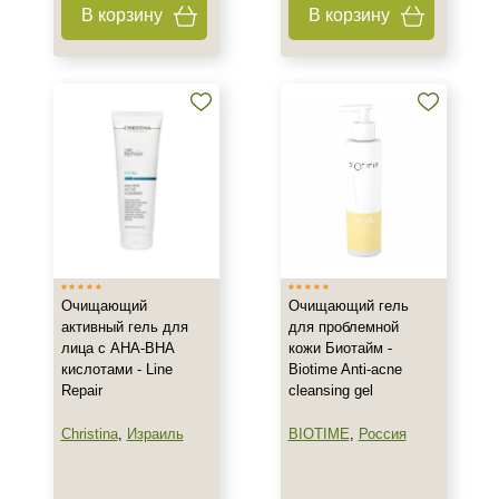
В корзину
В корзину
160 мл
Показать еще
Ингредиенты
AHA-кислоты
Азелаиновая кислота
Аминокислоты
Показать еще
Время применения
Очищающий
Очищающий гель
Вечер
активный гель для
для проблемной
Ежедневный
лица с AHA-BHA
кожи Биотайм -
кислотами - Line
Biotime Anti-acne
Repair
cleansing gel
Процедура
Christina
,
Израиль
BIOTIME
,
Россия
Демакияж