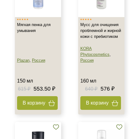
Израиль
Россия
Мягкая пенка для
Мусс для очищения
умывания
проблемной и жирной
Тип товара
кожи с пребиотиком
Гель
KORA
Крем
Phytocosmetics
,
Мусс
Plazan
,
Россия
Россия
Показать еще
Класс косметики
150 мл
160 мл
553.50 ₽
576 ₽
615 ₽
640 ₽
Домашняя
Профессиональная
В корзину
В корзину
Тип кожи
Все типы кожи
Жирная