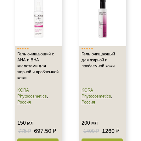
Показать еще
Результат
Лифтинг
Обновление клеток
Ровный тон
Гель очищающий с
Гель очищающий
Показать еще
АНА и ВНА
для жирной и
кислотами для
проблемной кожи
Область применения
жирной и проблемной
кожи
Веки
Декольте
KORA
KORA
Phytocosmetics
,
Phytocosmetics
,
Лицо
Россия
Россия
Показать еще
Объём
150 мл
200 мл
120 мл
697.50 ₽
1260 ₽
775 ₽
1400 ₽
150 мл