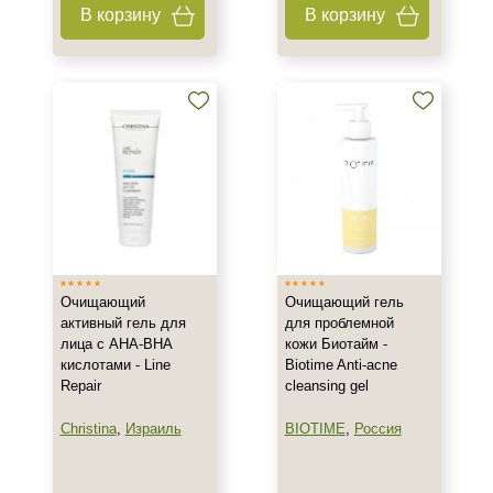
В корзину
В корзину
160 мл
Показать еще
Ингредиенты
AHA-кислоты
Азелаиновая кислота
Аминокислоты
Показать еще
Время применения
Очищающий
Очищающий гель
Вечер
активный гель для
для проблемной
Ежедневный
лица с AHA-BHA
кожи Биотайм -
кислотами - Line
Biotime Anti-acne
Repair
cleansing gel
Процедура
Christina
,
Израиль
BIOTIME
,
Россия
Демакияж