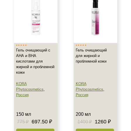
Показать еще
Результат
Лифтинг
Обновление клеток
Ровный тон
Гель очищающий с
Гель очищающий
Показать еще
АНА и ВНА
для жирной и
кислотами для
проблемной кожи
Область применения
жирной и проблемной
кожи
Веки
Декольте
KORA
KORA
Phytocosmetics
,
Phytocosmetics
,
Лицо
Россия
Россия
Показать еще
Объём
150 мл
200 мл
120 мл
697.50 ₽
1260 ₽
775 ₽
1400 ₽
150 мл