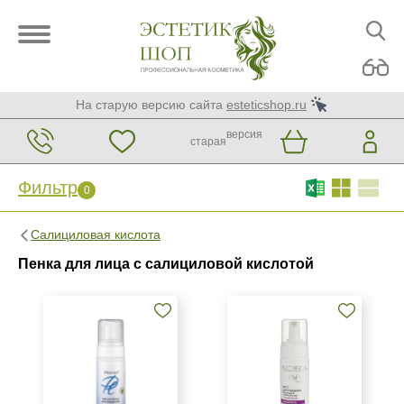
На старую версию сайта
esteticshop.ru
версия
старая
Фильтр
0
Фильтр
0
Салициловая кислота
Бренд
Пенка для лица с салициловой кислотой
BIOTIME
Christina
GiGi
Показать еще
Страна