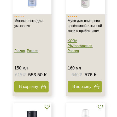
Израиль
Россия
Мягкая пенка для
Мусс для очищения
умывания
проблемной и жирной
Тип товара
кожи с пребиотиком
Гель
KORA
Крем
Phytocosmetics
,
Мусс
Plazan
,
Россия
Россия
Показать еще
Класс косметики
150 мл
160 мл
553.50 ₽
576 ₽
615 ₽
640 ₽
Домашняя
Профессиональная
В корзину
В корзину
Тип кожи
Все типы кожи
Жирная