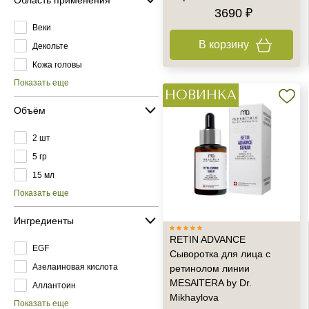
3690 ₽
Веки
В корзину
Декольте
Кожа головы
Показать еще
НОВИНКА
Объём
2 шт
5 гр
15 мл
Показать еще
Ингредиенты
RETIN ADVANCE
EGF
Сыворотка для лица с
Азелаиновая кислота
ретинолом линии
MESAlTERA by Dr.
Аллантоин
Mikhaylova
Показать еще