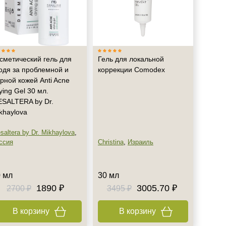
сметический гель для
Гель для локальной
одя за проблемной и
коррекции Comodex
рной кожей Anti Acne
ying Gel 30 мл.
SALTERA by Dr.
khaylova
saltera by Dr. Mikhaylova
,
ссия
Christina
,
Израиль
 мл
30 мл
1890 ₽
3005.70 ₽
2700 ₽
3495 ₽
В корзину
В корзину