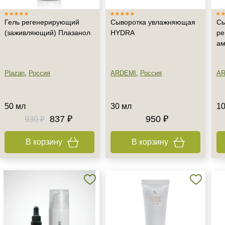
Гель регенерирующий
Сыворотка увлажняющая
Сы
(заживляющий) Плазанол
HYDRA
ре
ам
Plazan
,
Россия
ARDEMI
,
Россия
AR
50 мл
30 мл
10
837 ₽
950 ₽
930 ₽
В корзину
В корзину