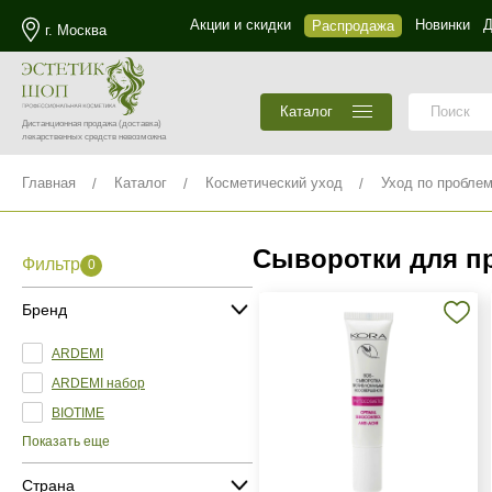
Акции и скидки
Новинки
Д
Распродажа
г. Москва
Каталог
Дистанционная продажа
(доставка)
лекарственных средств невозможна
Главная
Каталог
Косметический уход
Уход по пробле
Сыворотки для пр
Фильтр
0
Бренд
ARDEMI
ARDEMI набор
BIOTIME
Показать еще
Страна