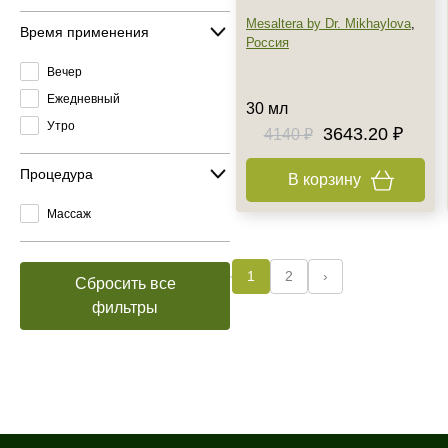
Mesaltera by Dr. Mikhaylova
,
Время применения
Россия
Вечер
Ежедневный
30 мл
Утро
3643.20 ₽
4140 ₽
Процедура
В корзину
Массаж
1
2
›
Сбросить все
фильтры