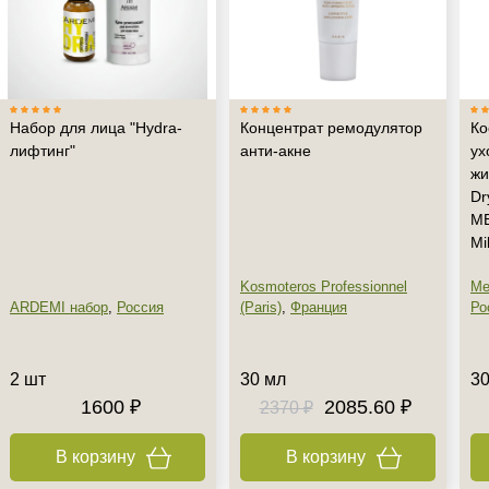
Набор для лица "Hydra-
Концентрат ремодулятор
Ко
лифтинг"
анти-акне
ух
жи
Dr
ME
Mi
Kosmoteros Professionnel
Me
ARDEMI набор
,
Россия
(Paris)
,
Франция
Ро
2 шт
30 мл
30
1600 ₽
2085.60 ₽
2370 ₽
В корзину
В корзину