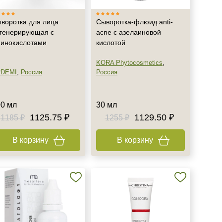
воротка для лица
Сыворотка-флюид anti-
генерирующая с
acne с азелаиновой
инокислотами
кислотой
KORA Phytocosmetics
,
DEMI
,
Россия
Россия
0 мл
30 мл
1125.75 ₽
1129.50 ₽
1185 ₽
1255 ₽
В корзину
В корзину