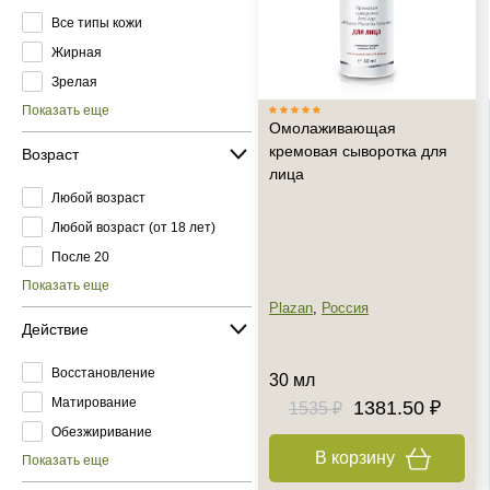
Все типы кожи
Жирная
Зрелая
Показать еще
Омолаживающая
кремовая сыворотка для
Возраст
лица
Любой возраст
Любой возраст (от 18 лет)
После 20
Показать еще
Plazan
,
Россия
Действие
Восстановление
30 мл
Матирование
1381.50 ₽
1535 ₽
Обезжиривание
В корзину
Показать еще