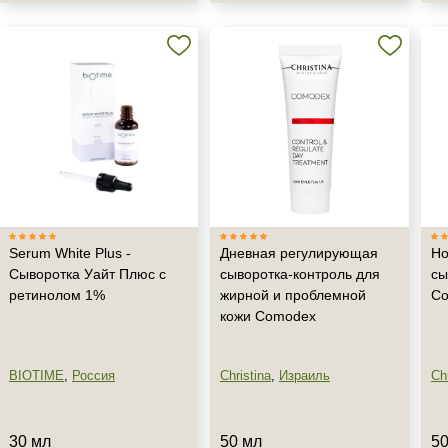
+7 (495) 640-58-89
+7 (929) 933-09-89
Serum White Plus -
Дневная регулирующая
Но
Сыворотка Уайт Плюс с
сыворотка-контроль для
сы
ретинолом 1%
жирной и проблемной
C
кожи Comodex
BIOTIME
,
Россия
Christina
,
Израиль
Chr
30 мл
50 мл
50