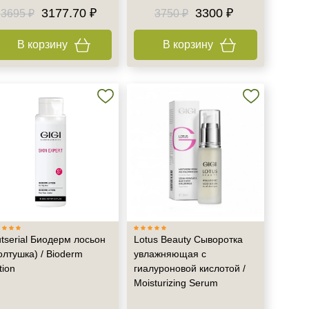
3177.70 ₽
3300 ₽
3695 ₽
3750 ₽
В корзину
В корзину
tserial Биодерм лосьон
Lotus Beauty Сыворотка
олтушка) / Bioderm
увлажняющая с
tion
гиалуроновой кислотой /
Moisturizing Serum