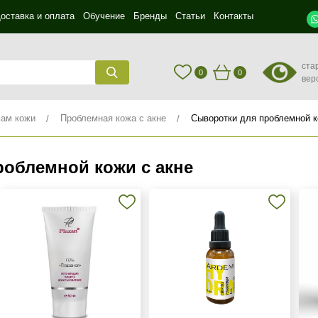
оставка и оплата
Обучение
Бренды
Статьи
Контакты
ста
0
0
вер
мам кожи
Проблемная кожа с акне
Сыворотки для проблемной к
облемной кожи с акне