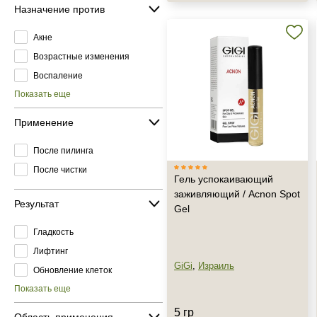
Назначение против
Акне
Возрастные изменения
Воспаление
Показать еще
Применение
После пилинга
После чистки
Гель успокаивающий
заживляющий / Acnon Spot
Результат
Gel
Гладкость
Лифтинг
GiGi
,
Израиль
Обновление клеток
Показать еще
5 гр
Область применения