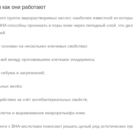
 как они работают
это группа жирорастворимых кислот, наиболее известной из которы
BHA способны проникать в поры кожи через липидный слой, что де
ей.
 основан на нескольких ключевых свойствах:
язей между ороговевшими клетками эпидермиса;
 себума и загрязнений;
ьных желёз;
ействие за счёт антибактериальных свойств;
клеток и выравнивание микрорельефа кожи.
нги с BHA‑кислотами помогают решать целый ряд эстетических проб