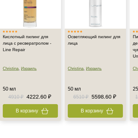
Кислотный пилинг для
Осветляющий пилинг для
Пи
лица с ресвератролом -
лица
де
Line Repair
чу
Un
Christina
,
Израиль
Christina
,
Израиль
Chr
50 мл
50 мл
25
4222.60 ₽
5598.60 ₽
4910 ₽
6510 ₽
1
В корзину
В корзину