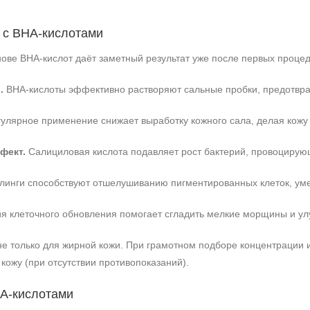
 с BHA‑кислотами
нове BHA‑кислот даёт заметный результат уже после первых проце
.
BHA‑кислоты эффективно растворяют сальные пробки, предотвра
улярное применение снижает выработку кожного сала, делая кожу
фект.
Салициловая кислота подавляет рост бактерий, провоцирую
инги способствуют отшелушиванию пигментированных клеток, уме
 клеточного обновления помогает сгладить мелкие морщины и улу
Не показывать предложение о консультации
е только для жирной кожи. При грамотном подборе концентрации и
+7 (495) 640-58-89
кожу (при отсутствии противопоказаний).
+7 (929) 933-09-89
HA‑кислотами