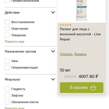
Профессиональная
Действие
Восстановление
Осветление
Пилинг для лица с
молочной кислотой - Line
Очищение
Repair
Показать еще
Назначение против
Christina
,
Израиль
Акне
Гиперпигментация
50 мл
4007.60 ₽
4660 ₽
Результат
В корзину
Гладкость
Лифтинг
Обновление клеток
Показать еще