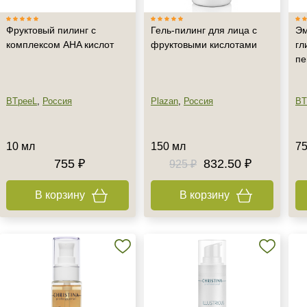
Фруктовый пилинг с
Гель-пилинг для лица с
Эм
комплексом AHA кислот
фруктовыми кислотами
гл
пе
BTpeeL
,
Россия
Plazan
,
Россия
BT
10 мл
150 мл
75
755 ₽
832.50 ₽
925 ₽
В корзину
В корзину