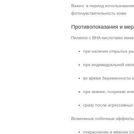
Важно: в период использовани
фоточувствительность кожи.
Противопоказания и ме
Пилинги с BHA‑кислотами имею
при наличии открытых ран
при индивидуальной неп
во время беременности и
при экземе, псориазе ил
сразу после агрессивных
Возможные побочные эффекты
покраснение и жжение (о