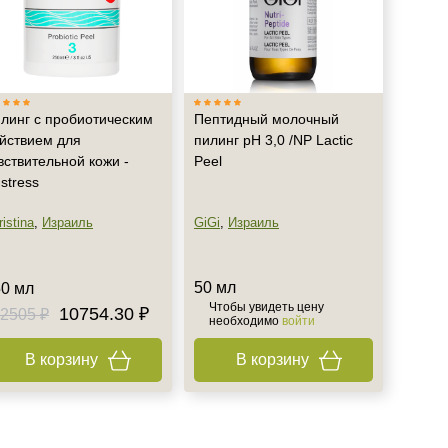
линг с пробиотическим
Пептидный молочный
йствием для
пилинг рН 3,0 /NP Lactic
вствительной кожи -
Peel
stress
istina
,
Израиль
GiGi
,
Израиль
50 мл
0 мл
Чтобы увидеть цену
10754.30 ₽
2505 ₽
необходимо
войти
В корзину
В корзину