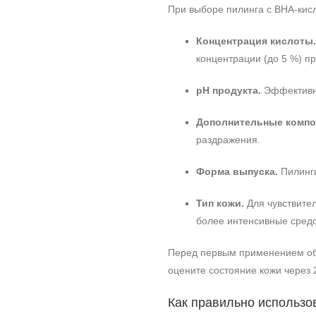
При выборе пилинга с BHA‑ки
Концентрация кислоты.
концентрации (до 5 %) 
pH продукта.
Эффективны
Дополнительные компо
раздражения.
Форма выпуска.
Пилинги
Тип кожи.
Для чувствите
более интенсивные средс
Перед первым применением обя
оцените состояние кожи через 
Как правильно использо