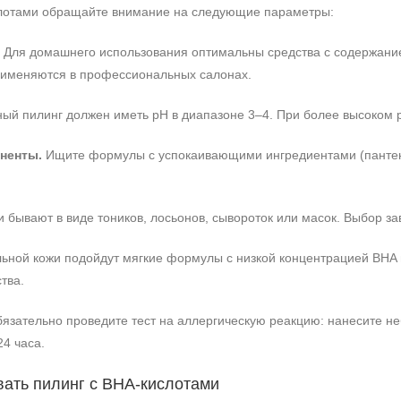
слотами обращайте внимание на следующие параметры:
Для домашнего использования оптимальны средства с содержание
применяются в профессиональных салонах.
й пилинг должен иметь pH в диапазоне 3–4. При более высоком p
ненты.
Ищите формулы с успокаивающими ингредиентами (пантенол
 бывают в виде тоников, лосьонов, сывороток или масок. Выбор за
льной кожи подойдут мягкие формулы с низкой концентрацией BH
тва.
зательно проведите тест на аллергическую реакцию: нанесите неб
24 часа.
вать пилинг с BHA‑кислотами