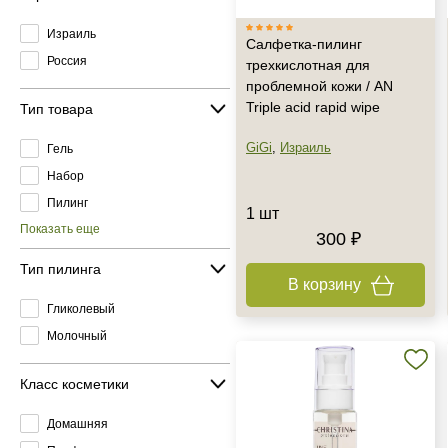
Израиль
Салфетка-пилинг
Россия
трехкислотная для
проблемной кожи / AN
Triple acid rapid wipe
Тип товара
GiGi
,
Израиль
Гель
Набор
Пилинг
1 шт
Показать еще
300 ₽
Тип пилинга
В корзину
Гликолевый
Молочный
Класс косметики
Домашняя