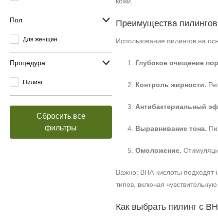
кожи.
Пол
Преимущества пилингов
Для женщин
Использование пилингов на ос
Процедура
Глубокое очищение пор
Пилинг
Контроль жирности.
Рег
Антибактериальный эф
Сбросить все
фильтры
Выравнивание тона.
Пил
Омоложение.
Стимуляция
Важно: BHA‑кислоты подходят н
типов, включая чувствительную 
Как выбрать пилинг с B