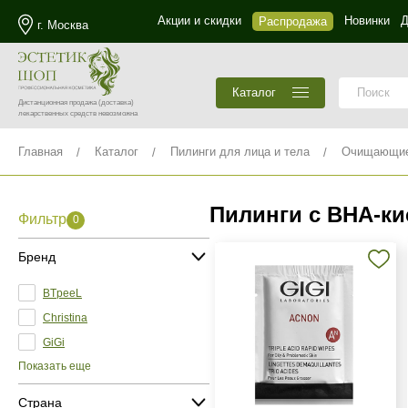
Акции и скидки
Новинки
Д
Распродажа
г. Москва
Каталог
Дистанционная продажа
(доставка)
лекарственных средств невозможна
Главная
Каталог
Пилинги для лица и тела
Очищающие 
Пилинги с BHA‑ки
Фильтр
0
Бренд
BTpeeL
Christina
GiGi
Показать еще
Страна