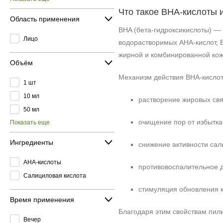
Что такое BHA‑кислоты и
Область применения
BHA (бета‑гидроксикислоты) — 
Лицо
водорастворимых AHA‑кислот, 
жирной и комбинированной кож
Объём
Механизм действия BHA‑кислот
1 шт
10 мл
растворение жировых св
50 мл
очищение пор от избытка
Показать еще
Ингредиенты
снижение активности сал
AHA-кислоты
противовоспалительное д
Салициловая кислота
стимуляция обновления 
Время применения
Благодаря этим свойствам пили
Вечер