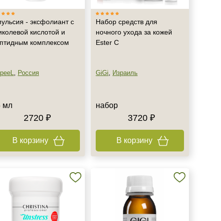
ульсия - эксфолиант с
Набор средств для
иколевой кислотой и
ночного ухода за кожей
птидным комплексом
Ester C
peeL
,
Россия
GiGi
,
Израиль
 мл
набор
2720 ₽
3720 ₽
В корзину
В корзину