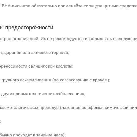
я BHA‑пилингов обязательно применяйте солнцезащитные средства 
ры предосторожности
т ряд ограничений. Их не рекомендуется использовать в следующи
, царапин или активного герпеса;
ереносимости салициловой кислоты;
 грудного вскармливания (по согласованию с врачом);
и других дерматологических заболеваниях;
 косметологических процедур (лазерная шлифовка, химический пил
:
бычно проходят в течение часа);