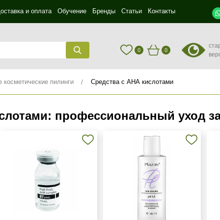
оставка и оплата
Обучение
Бренды
Статьи
Контакты
ста
0
0
вер
косметические пилинги
Средства с АНА кислотами
слотами: профессиональный уход за