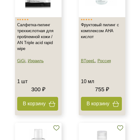
Израиль
Россия
Салфетка-пилинг
Фруктовый пилинг с
трехкислотная для
комплексом AHA
Тип товара
проблемной кожи /
кислот
AN Triple acid rapid
Гель
wipe
Набор
Пилинг
GiGi
,
Израиль
BTpeeL
,
Россия
Показать еще
Тип пилинга
1 шт
10 мл
300 ₽
755 ₽
Гликолевый
Молочный
В корзину
В корзину
Класс косметики
Домашняя
Профессиональная