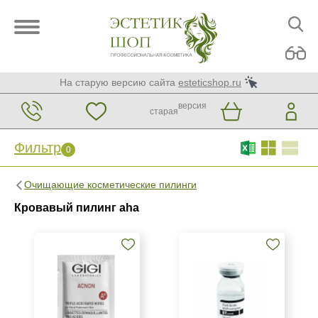
На старую версию сайта
esteticshop.ru
версия
старая
Фильтр
0
Фильтр
0
Очищающие косметические пилинги
Бренд
Кровавый пилинг aha
BTpeeL
Christina
GiGi
Показать еще
Страна