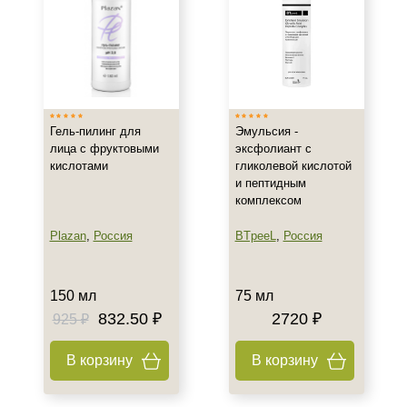
Действие
Восстановление
Осветление
Очищение
Гель-пилинг для
Эмульсия -
Показать еще
лица с фруктовыми
эксфолиант с
кислотами
гликолевой кислотой
Назначение против
и пептидным
комплексом
Акне
Гиперпигментация
Plazan
,
Россия
BTpeeL
,
Россия
Результат
150 мл
75 мл
Гладкость
832.50 ₽
2720 ₽
925 ₽
Лифтинг
В корзину
В корзину
Обновление клеток
Показать еще