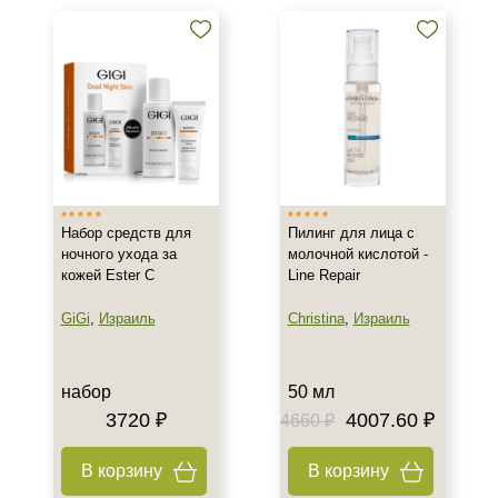
Область применения
Лицо
Объём
1 шт
10 мл
50 мл
Набор средств для
Пилинг для лица с
Показать еще
ночного ухода за
молочной кислотой -
кожей Ester C
Line Repair
Ингредиенты
GiGi
,
Израиль
Christina
,
Израиль
AHA-кислоты
Салициловая кислота
набор
50 мл
Время применения
3720 ₽
4007.60 ₽
4660 ₽
Вечер
В корзину
В корзину