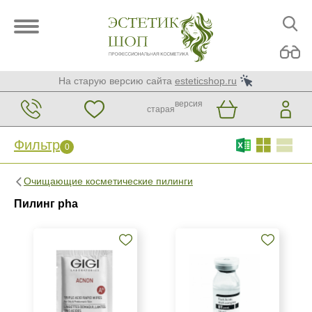
На старую версию сайта
esteticshop.ru
версия
старая
Фильтр
0
Фильтр
0
Очищающие косметические пилинги
Бренд
Пилинг pha
BTpeeL
Christina
GiGi
Показать еще
Страна