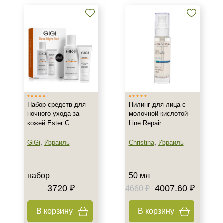
Область применения
Лицо
Объём
1 шт
10 мл
50 мл
Набор средств для
Пилинг для лица с
Показать еще
ночного ухода за
молочной кислотой -
кожей Ester C
Line Repair
Ингредиенты
GiGi
,
Израиль
Christina
,
Израиль
AHA-кислоты
Салициловая кислота
набор
50 мл
Время применения
3720 ₽
4007.60 ₽
4660 ₽
Вечер
В корзину
В корзину