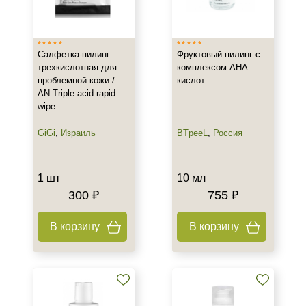
Израиль
Россия
Салфетка-пилинг
Фруктовый пилинг с
трехкислотная для
комплексом AHA
Тип товара
проблемной кожи /
кислот
AN Triple acid rapid
Гель
wipe
Набор
Пилинг
GiGi
,
Израиль
BTpeeL
,
Россия
Показать еще
Тип пилинга
1 шт
10 мл
300 ₽
755 ₽
Гликолевый
Молочный
В корзину
В корзину
Класс косметики
Домашняя
Профессиональная