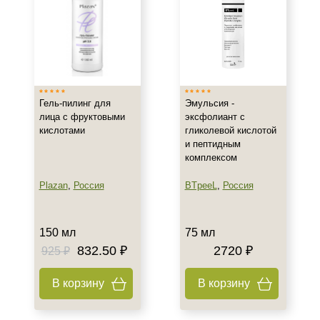
Действие
Восстановление
Осветление
Очищение
Гель-пилинг для
Эмульсия -
Показать еще
лица с фруктовыми
эксфолиант с
кислотами
гликолевой кислотой
Назначение против
и пептидным
комплексом
Акне
Гиперпигментация
Plazan
,
Россия
BTpeeL
,
Россия
Результат
150 мл
75 мл
Гладкость
832.50 ₽
2720 ₽
925 ₽
Лифтинг
В корзину
В корзину
Обновление клеток
Показать еще