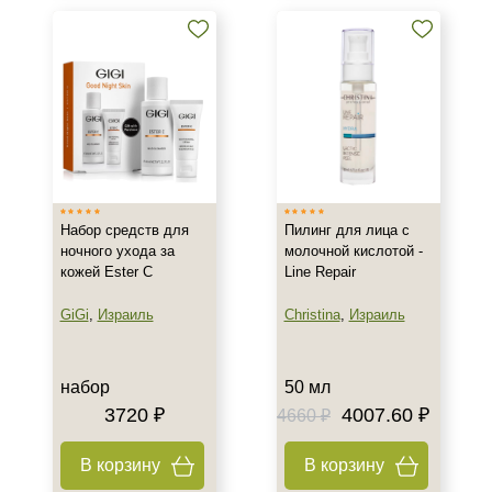
Область применения
Лицо
Объём
1 шт
10 мл
50 мл
Набор средств для
Пилинг для лица с
Показать еще
ночного ухода за
молочной кислотой -
кожей Ester C
Line Repair
Ингредиенты
GiGi
,
Израиль
Christina
,
Израиль
AHA-кислоты
Салициловая кислота
набор
50 мл
Время применения
3720 ₽
4007.60 ₽
4660 ₽
Вечер
В корзину
В корзину