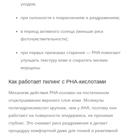
уходом;
при склонности к покраснениям и раздражениям;
в период активного солнца (меньше риск
фоточувствительности);
при первых признаках старения — PHA помогают
улучшить текстуру кожи и сократить мелкие
морщины.
Как работает пилинг с PHA‑кислотами
Механизм действия PHA основан на постепенном
отшелушивании верхнего слоя кожи. Молекулы
полигидроксикислот крупнее, чем у AHA, поэтому они
+7 (495) 640-58-89
работают на поверхности эпидермиса, не проникая
+7 (929) 933-09-89
глубоко. Это снижает риск раздражения и делает
процедуру комфортной даже для тонкой и реактивной