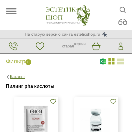
На старую версию сайта
esteticshop.ru
версия
старая
Фильтр
0
Фильтр
0
Каталог
Бренд
Пилинг pha кислоты
BTpeeL
Christina
GiGi
Показать еще
Страна