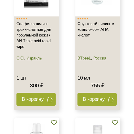
Израиль
Россия
Салфетка-пилинг
Фруктовый пилинг с
трехкислотная для
комплексом AHA
Тип товара
проблемной кожи /
кислот
AN Triple acid rapid
Гель
wipe
Набор
Пилинг
GiGi
,
Израиль
BTpeeL
,
Россия
Показать еще
Тип пилинга
1 шт
10 мл
300 ₽
755 ₽
Гликолевый
Молочный
В корзину
В корзину
Класс косметики
Домашняя
Профессиональная