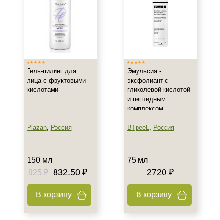
Действие
Восстановление
Осветление
Очищение
Гель-пилинг для
Эмульсия -
Показать еще
лица с фруктовыми
эксфолиант с
кислотами
гликолевой кислотой
Назначение против
и пептидным
комплексом
Акне
Гиперпигментация
Plazan
,
Россия
BTpeeL
,
Россия
Результат
150 мл
75 мл
Гладкость
832.50 ₽
2720 ₽
925 ₽
Лифтинг
В корзину
В корзину
Обновление клеток
Показать еще