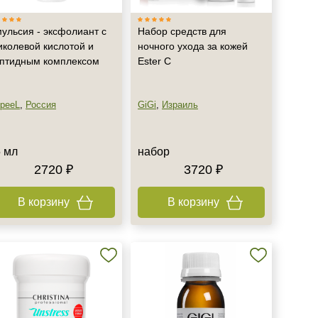
ульсия - эксфолиант с
Набор средств для
иколевой кислотой и
ночного ухода за кожей
птидным комплексом
Ester C
peeL
,
Россия
GiGi
,
Израиль
 мл
набор
2720 ₽
3720 ₽
В корзину
В корзину