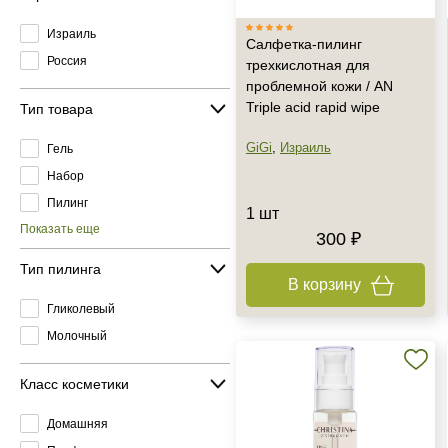
Израиль
Салфетка-пилинг
Россия
трехкислотная для
проблемной кожи / AN
Triple acid rapid wipe
Тип товара
GiGi
,
Израиль
Гель
Набор
Пилинг
1 шт
Показать еще
300 ₽
Тип пилинга
В корзину
Гликолевый
Молочный
Класс косметики
Домашняя