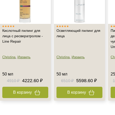
Кислотный пилинг для
Осветляющий пилинг для
Пи
лица с ресвератролом -
лица
де
Line Repair
чу
Un
Christina
,
Израиль
Christina
,
Израиль
Chr
50 мл
50 мл
25
4222.60 ₽
5598.60 ₽
4910 ₽
6510 ₽
1
В корзину
В корзину