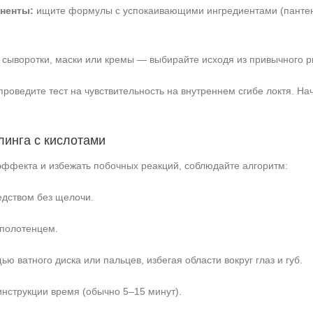
ненты:
ищите формулы с успокаивающими ингредиентами (пантено
 сыворотки, маски или кремы — выбирайте исходя из привычного р
роведите тест на чувствительность на внутреннем сгибе локтя. На
инга с кислотами
эффекта и избежать побочных реакций, соблюдайте алгоритм:
едством без щелочи.
 полотенцем.
ю ватного диска или пальцев, избегая области вокруг глаз и губ.
инструкции время (обычно 5–15 минут).