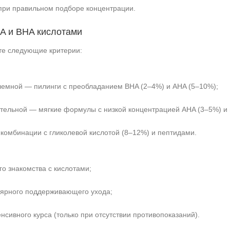
 при правильном подборе концентрации.
HA и BHA кислотами
те следующие критерии:
лемной — пилинги с преобладанием BHA (2–4%) и AHA (5–10%);
вительной — мягкие формулы с низкой концентрацией AHA (3–5%)
 комбинации с гликолевой кислотой (8–12%) и пептидами.
о знакомства с кислотами;
ярного поддерживающего ухода;
сивного курса (только при отсутствии противопоказаний).