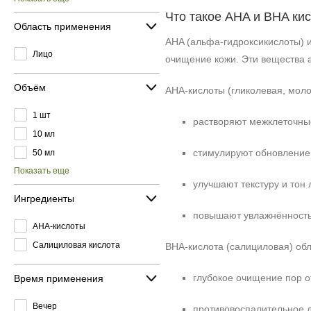
Что такое AHA и BHA кис
Область применения
AHA (альфа-гидроксикислоты) 
Лицо
очищение кожи. Эти вещества а
Объём
AHA-кислоты (гликолевая, моло
1 шт
растворяют межклеточные
10 мл
стимулируют обновление 
50 мл
Показать еще
улучшают текстуру и тон 
Ингредиенты
повышают увлажнённость 
AHA-кислоты
Салициловая кислота
BHA-кислота (салициловая) об
глубокое очищение пор о
Время применения
Вечер
противовоспалительное д