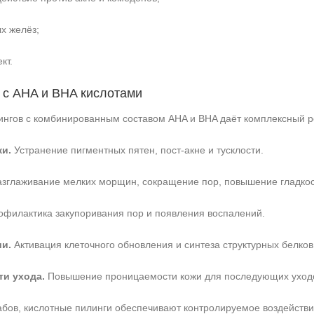
х желёз;
кт.
 с AHA и BHA кислотами
ингов с комбинированным составом AHA и BHA даёт комплексный ре
и.
Устранение пигментных пятен, пост-акне и тусклости.
зглаживание мелких морщин, сокращение пор, повышение гладкос
филактика закупоривания пор и появления воспалений.
и.
Активация клеточного обновления и синтеза структурных белков
+7 (495) 640-58-89
+7 (929) 933-09-89
и ухода.
Повышение проницаемости кожи для последующих уходо
рабов, кислотные пилинги обеспечивают контролируемое воздейств