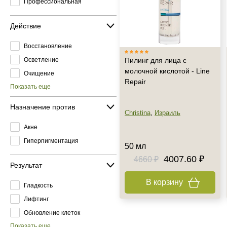
Профессиональная
Действие
Восстановление
Осветление
Пилинг для лица с
молочной кислотой - Line
Очищение
Repair
Показать еще
Назначение против
Christina
,
Израиль
Акне
Гиперпигментация
50 мл
4007.60 ₽
4660 ₽
Результат
В корзину
Гладкость
Лифтинг
Обновление клеток
Показать еще