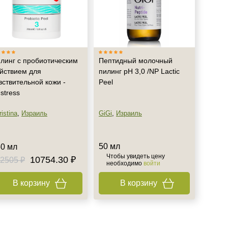
линг с пробиотическим
Пептидный молочный
йствием для
пилинг рН 3,0 /NP Lactic
вствительной кожи -
Peel
stress
istina
,
Израиль
GiGi
,
Израиль
50 мл
0 мл
Чтобы увидеть цену
10754.30 ₽
2505 ₽
необходимо
войти
В корзину
В корзину