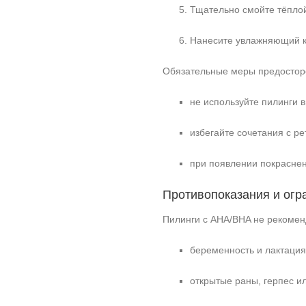
Тщательно смойте тёплой
Нанесите увлажняющий к
Обязательные меры предостор
не используйте пилинги в
избегайте сочетания с р
при появлении покрасне
Противопоказания и огр
Пилинги с AHA/BHA не рекомен
беременность и лактация
открытые раны, герпес ил