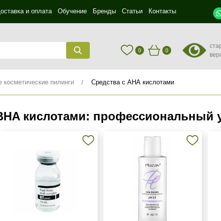
оставка и оплата
Обучение
Бренды
Статьи
Контакты
ста
0
0
вер
косметические пилинги
Средства с АНА кислотами
 BHA кислотами: профессиональный 