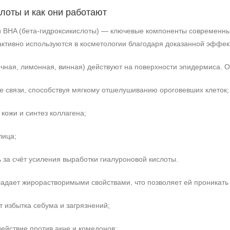
лоты и как они работают
и BHA (бета-гидроксикислоты) — ключевые компоненты современны
ктивно используются в косметологии благодаря доказанной эффек
чная, лимонная, винная) действуют на поверхности эпидермиса. О
 связи, способствуя мягкому отшелушиванию ороговевших клеток;
кожи и синтез коллагена;
лица;
за счёт усиления выработки гиалуроновой кислоты.
ладает жирорастворимыми свойствами, что позволяет ей проникать
т избытка себума и загрязнений;
ействие против акне и комедонов;