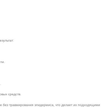
зультат:
ти.
.
вых средств.
ие без травмирования эпидермиса, что делает их подходящими