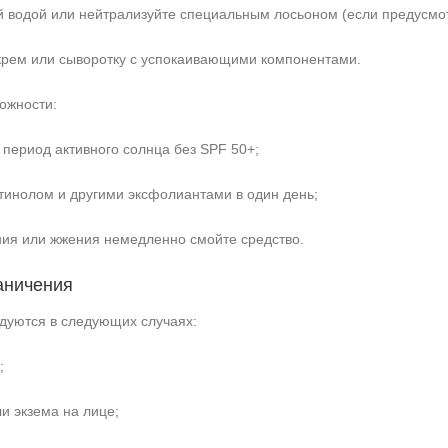
 водой или нейтрализуйте специальным лосьоном (если предусмо
рем или сыворотку с успокаивающими компонентами.
ожности:
 период активного солнца без SPF 50+;
етинолом и другими эксфолиантами в один день;
ния или жжения немедленно смойте средство.
аничения
дуются в следующих случаях:
;
и экзема на лице;