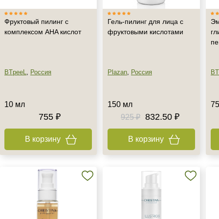
Фруктовый пилинг с
Гель-пилинг для лица с
Эм
комплексом AHA кислот
фруктовыми кислотами
гл
пе
BTpeeL
,
Россия
Plazan
,
Россия
BT
10 мл
150 мл
75
755 ₽
832.50 ₽
925 ₽
В корзину
В корзину