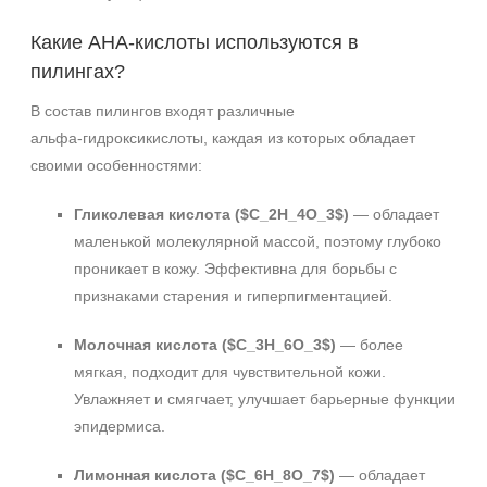
Какие АНА‑кислоты используются в
пилингах?
В состав пилингов входят различные
альфа‑гидроксикислоты, каждая из которых обладает
своими особенностями:
Гликолевая кислота ($C_2H_4O_3$)
— обладает
маленькой молекулярной массой, поэтому глубоко
проникает в кожу. Эффективна для борьбы с
признаками старения и гиперпигментацией.
Молочная кислота ($C_3H_6O_3$)
— более
мягкая, подходит для чувствительной кожи.
Увлажняет и смягчает, улучшает барьерные функции
эпидермиса.
Не показывать предложение о консультации
Лимонная кислота ($C_6H_8O_7$)
— обладает