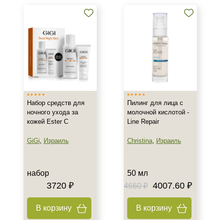
Область применения
Лицо
Объём
1 шт
10 мл
50 мл
Набор средств для
Пилинг для лица с
Показать еще
ночного ухода за
молочной кислотой -
кожей Ester C
Line Repair
Ингредиенты
GiGi
,
Израиль
Christina
,
Израиль
AHA-кислоты
Салициловая кислота
набор
50 мл
Время применения
3720 ₽
4007.60 ₽
4660 ₽
Вечер
В корзину
В корзину