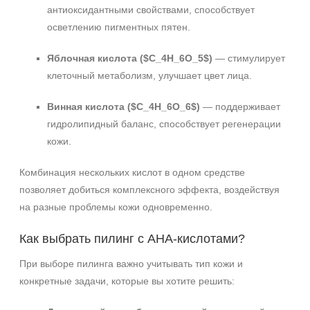
+7 (495) 640-58-89
антиоксидантными свойствами, способствует
+7 (929) 933-09-89
осветлению пигментных пятен.
Яблочная кислота ($C_4H_6O_5$)
— стимулирует
клеточный метаболизм, улучшает цвет лица.
Винная кислота ($C_4H_6O_6$)
— поддерживает
гидролипидный баланс, способствует регенерации
кожи.
Комбинация нескольких кислот в одном средстве
позволяет добиться комплексного эффекта, воздействуя
на разные проблемы кожи одновременно.
Как выбрать пилинг с АНА‑кислотами?
При выборе пилинга важно учитывать тип кожи и
конкретные задачи, которые вы хотите решить: