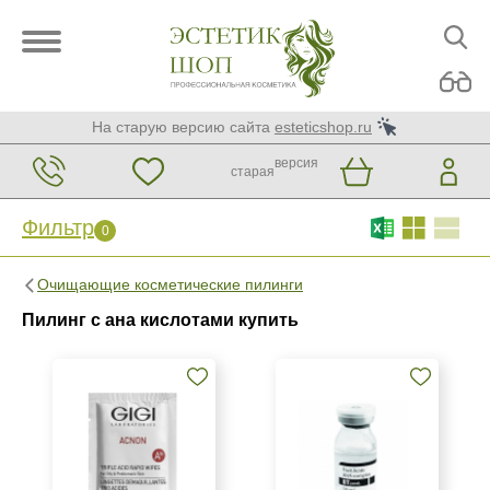
На старую версию сайта
esteticshop.ru
версия
старая
Фильтр
0
Фильтр
0
Очищающие косметические пилинги
Бренд
Пилинг с ана кислотами купить
BTpeeL
Christina
GiGi
Показать еще
Страна