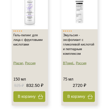
Действие
Восстановление
Осветление
Очищение
Гель-пилинг для
Эмульсия -
Показать еще
лица с фруктовыми
эксфолиант с
кислотами
гликолевой кислотой
Назначение против
и пептидным
комплексом
Акне
Гиперпигментация
Plazan
,
Россия
BTpeeL
,
Россия
Результат
150 мл
75 мл
Гладкость
832.50 ₽
2720 ₽
925 ₽
Лифтинг
В корзину
В корзину
Обновление клеток
Показать еще