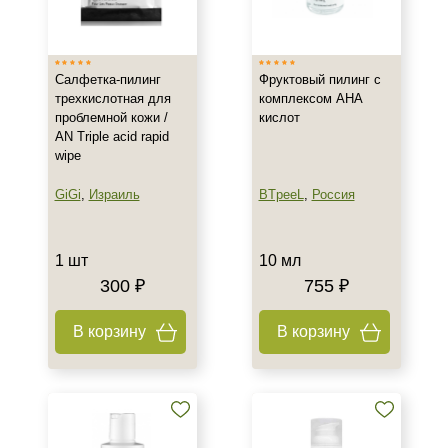
Израиль
Россия
Салфетка-пилинг
Фруктовый пилинг с
трехкислотная для
комплексом AHA
Тип товара
проблемной кожи /
кислот
AN Triple acid rapid
Гель
wipe
Набор
Пилинг
GiGi
,
Израиль
BTpeeL
,
Россия
Показать еще
Тип пилинга
1 шт
10 мл
300 ₽
755 ₽
Гликолевый
Молочный
В корзину
В корзину
Класс косметики
Домашняя
Профессиональная