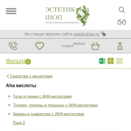
На старую версию сайта
esteticshop.ru
версия
старая
Фильтр
0
Средства с кислотами
Aha кислоты
Гели и пенки с AHA кислотами
Тоники, тонеры и лосьоны с AHA кислотами
Фильтр
0
Кремы и сыворотки с AHA кислотами
Раздел
Ещё 2
Гели и пенки с AHA кислотами