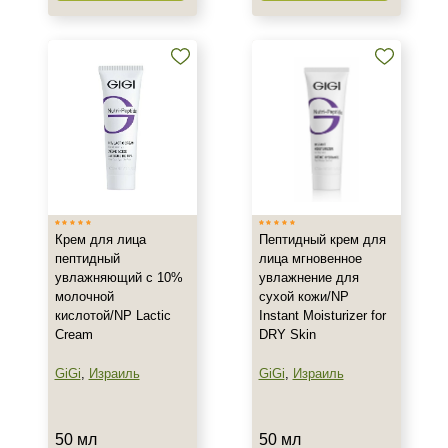
Крем для лица
Пептидный крем для
пептидный
лица мгновенное
увлажняющий с 10%
увлажнение для
молочной
сухой кожи/NP
кислотой/NP Lactic
Instant Moisturizer for
Cream
DRY Skin
GiGi
,
Израиль
GiGi
,
Израиль
50 мл
50 мл
+7 (495) 640-58-89