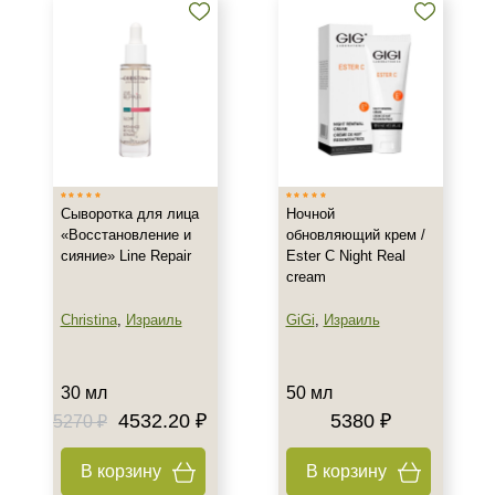
Сыворотка для лица
Ночной
«Восстановление и
обновляющий крем /
сияние» Line Repair
Ester C Night Real
cream
Christina
,
Израиль
GiGi
,
Израиль
30 мл
50 мл
4532.20 ₽
5380 ₽
5270 ₽
В корзину
В корзину