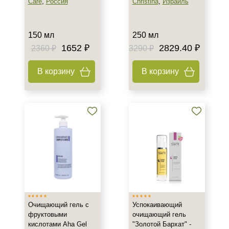
Care
,
Россия
Christina
,
Израиль
Возрастные изменения
Воспаление
150 мл
250 мл
Показать еще
1652 ₽
2829.40 ₽
2360 ₽
3290 ₽
Результат
В корзину
В корзину
Гладкость
Защита
Лифтинг
Показать еще
Область применения
Веки
Декольте
Лицо
Показать еще
Очищающий гель с
Успокаивающий
фруктовыми
очищающий гель
Объём
кислотами Aha Gel
"Золотой Бархат" -