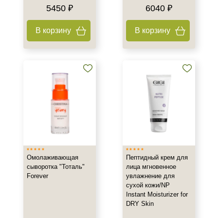
5450 ₽
6040 ₽
+7 (929) 933-09-89
В корзину
В корзину
Омолаживающая
Пептидный крем для
сыворотка "Тоталь"
лица мгновенное
Forever
увлажнение для
сухой кожи/NP
Instant Moisturizer for
DRY Skin