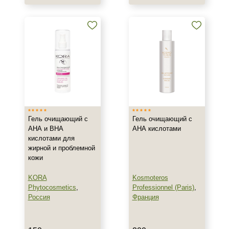
Гель
Крем
Маска
Показать еще
Тип пилинга
Гликолевый
Мультикислотный
Гель очищающий с
Гель очищающий с
АНА и ВНА
АНА кислотами
Класс косметики
кислотами для
жирной и проблемной
Домашняя
кожи
Профессиональная
KORA
Kosmoteros
Phytocosmetics
,
Professionnel (Paris)
,
Тип кожи
Россия
Франция
Все типы кожи
Жирная