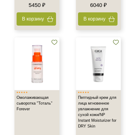
5450 ₽
6040 ₽
В корзину
В корзину
Омолаживающая
Пептидный крем для
сыворотка "Тоталь"
лица мгновенное
Forever
увлажнение для
сухой кожи/NP
Instant Moisturizer for
DRY Skin