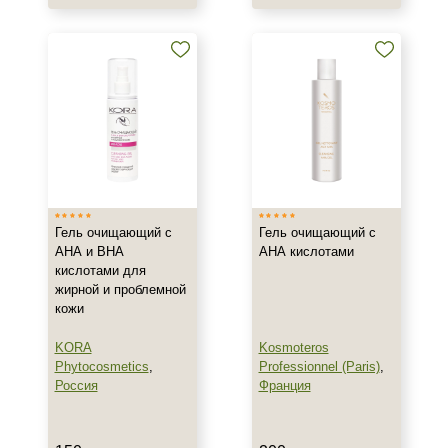
Гель
Крем
Маска
Показать еще
Тип пилинга
Гликолевый
Мультикислотный
Гель очищающий с
Гель очищающий с
АНА и ВНА
АНА кислотами
Класс косметики
кислотами для
жирной и проблемной
Домашняя
кожи
Профессиональная
KORA
Kosmoteros
Phytocosmetics
,
Professionnel (Paris)
,
Тип кожи
Россия
Франция
Все типы кожи
Жирная