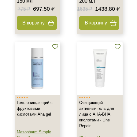
150 мл
200 мл
Комбинированная
697.50 ₽
1438.80 ₽
775 ₽
1635 ₽
Показать еще
В корзину
В корзину
Возраст
Любой возраст
Любой возраст (от 18 лет)
После 20
Показать еще
Действие
Восстановление
Матирование
Гель очищающий с
Очищающий
Обезжиривание
фруктовыми
активный гель для
Показать еще
кислотами Aha gel
лица с AHA-BHA
кислотами - Line
Назначение против
Repair
Mesopharm Simple
Акне