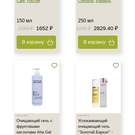
Care
,
Россия
Christina
,
Израиль
Возрастные изменения
Воспаление
150 мл
250 мл
Показать еще
1652 ₽
2829.40 ₽
2360 ₽
3290 ₽
Результат
В корзину
В корзину
Гладкость
Защита
Лифтинг
Показать еще
Область применения
Веки
Декольте
Лицо
Показать еще
Очищающий гель с
Успокаивающий
фруктовыми
очищающий гель
Объём
кислотами Aha Gel
"Золотой Бархат" -