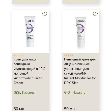
Крем для лица
Пептидный крем для
пептидный
лица мгновенное
увлажняющий с 10%
увлажнение для
молочной
сухой кожи/NP
кислотой/NP Lactic
Instant Moisturizer for
Cream
DRY Skin
GiGi
,
Израиль
GiGi
,
Израиль
50 мл
50 мл