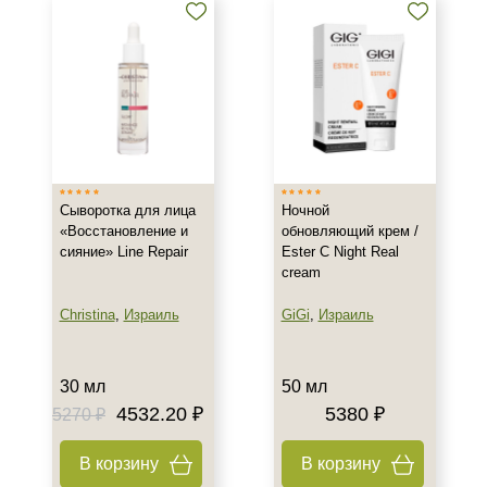
Сыворотка для лица
Ночной
«Восстановление и
обновляющий крем /
сияние» Line Repair
Ester C Night Real
cream
Christina
,
Израиль
GiGi
,
Израиль
30 мл
50 мл
4532.20 ₽
5380 ₽
5270 ₽
В корзину
В корзину