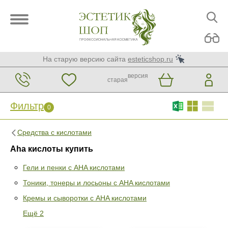
На старую версию сайта
esteticshop.ru
версия
старая
Фильтр
0
Средства с кислотами
Aha кислоты купить
Гели и пенки с AHA кислотами
Тоники, тонеры и лосьоны с AHA кислотами
Фильтр
0
Кремы и сыворотки с AHA кислотами
Раздел
Ещё 2
Гели и пенки с AHA кислотами