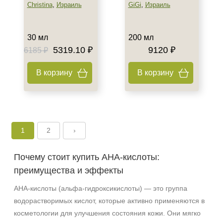
Christina
,
Израиль
GiGi
,
Израиль
30 мл
200 мл
Не показывать предложение о консультации
5319.10 ₽
9120 ₽
6185 ₽
+7 (495) 640-58-89
+7 (929) 933-09-89
В корзину
В корзину
1
2
›
Почему стоит купить AHA-кислоты:
преимущества и эффекты
AHA-кислоты (альфа-гидроксикислоты) — это группа
водорастворимых кислот, которые активно применяются в
косметологии для улучшения состояния кожи. Они мягко