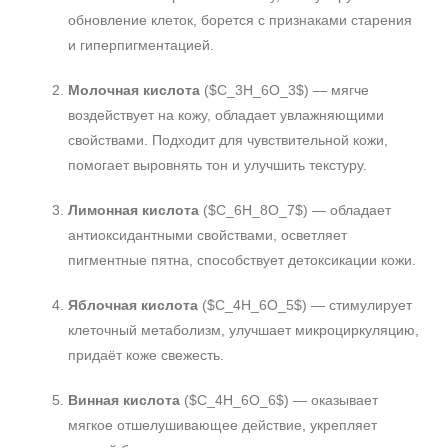
обновление клеток, борется с признаками старения
и гиперпигментацией.
Молочная кислота
($C_3H_6O_3$) — мягче
воздействует на кожу, обладает увлажняющими
свойствами. Подходит для чувствительной кожи,
помогает выровнять тон и улучшить текстуру.
Лимонная кислота
($C_6H_8O_7$) — обладает
антиоксидантными свойствами, осветляет
пигментные пятна, способствует детоксикации кожи.
Яблочная кислота
($C_4H_6O_5$) — стимулирует
клеточный метаболизм, улучшает микроциркуляцию,
придаёт коже свежесть.
Винная кислота
($C_4H_6O_6$) — оказывает
мягкое отшелушивающее действие, укрепляет