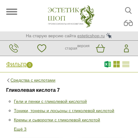
На старую версию сайта
esteticshop.ru
версия
старая
Фильтр
0
Средства с кислотами
Гликолевая кислота 7
Гели и пенки с гликолевой кислотой
Тоники, тонеры и лосьоны с гликолевой кислотой
Фильтр
0
Кремы и сыворотки с гликолевой кислотой
Раздел
Ещё 3
Гели и пенки с гликолевой