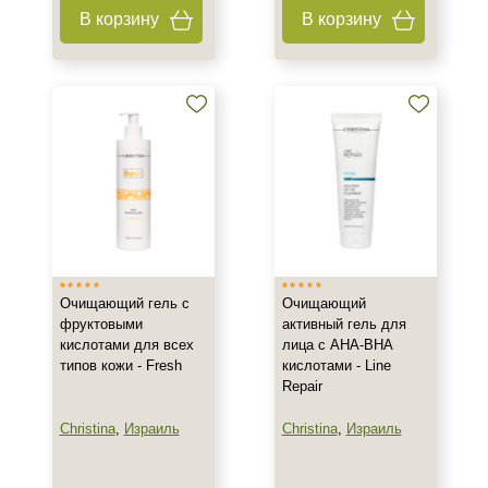
В корзину
В корзину
Все типы кожи
Жирная
Зрелая
Показать еще
Возраст
Любой возраст
Любой возраст (от 18 лет)
После 20
Показать еще
Очищающий гель с
Очищающий
фруктовыми
активный гель для
Действие
кислотами для всех
лица с AHA-BHA
типов кожи - Fresh
кислотами - Line
Восстановление
Repair
Матирование
Christina
,
Израиль
Christina
,
Израиль
Обезжиривание
Показать еще