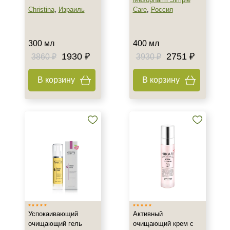
Christina
,
Израиль
Care
,
Россия
Показать еще
Пол
300 мл
400 мл
Для женщин
1930 ₽
2751 ₽
3860 ₽
3930 ₽
Процедура
В корзину
В корзину
Демакияж
Пилинг
Уход
Форма выпуска
Флакон
Успокаивающий
Активный
очищающий гель
очищающий крем с