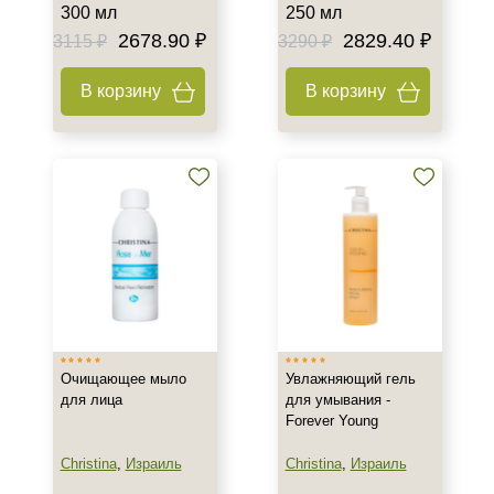
300 мл
250 мл
Назначение против
2678.90 ₽
2829.40 ₽
3115 ₽
3290 ₽
Акне
В корзину
В корзину
Возрастные изменения
Воспаление
Показать еще
Результат
Гладкость
Защита
Лифтинг
Показать еще
Область применения
Очищающее мыло
Увлажняющий гель
для лица
для умывания -
Веки
Forever Young
Декольте
Christina
,
Израиль
Christina
,
Израиль
Лицо