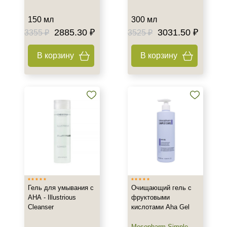
Показать еще
150 мл
300 мл
Объём
2885.30 ₽
3031.50 ₽
3355 ₽
3525 ₽
2 мл
6 мл
В корзину
В корзину
8 мл
Показать еще
Ингредиенты
AHA-кислоты
DMAE
Аллантоин
Показать еще
Время применения
Гель для умывания с
Очищающий гель с
АНА - Illustrious
фруктовыми
Вечер
Cleanser
кислотами Aha Gel
День
Ежедневный
Mesopharm Simple