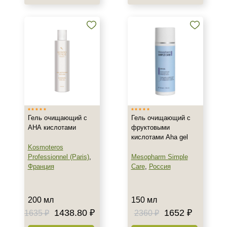
Тип товара
Гель
Коктейль
Концентрат
Показать еще
Тип пилинга
Гликолевый
Гель очищающий с
Гель очищающий с
АНА кислотами
фруктовыми
Молочный
кислотами Aha gel
Мультикислотный
Kosmoteros
Professionnel (Paris)
,
Mesopharm Simple
Франция
Care
,
Россия
Класс косметики
Домашняя
200 мл
150 мл
Профессиональная
1438.80 ₽
1652 ₽
1635 ₽
2360 ₽
Тип кожи