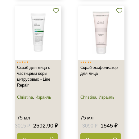
50 мл
60 мл
75 мл
Показать еще
Ингредиенты
Алоэ
Витамин C
Растительные экстракты
Скраб для лица с
Скраб-эксфолиатор
частицами коры
для лица
Показать еще
цитрусовых - Line
Repair
Время применения
Christina
,
Израиль
Christina
,
Израиль
Ежедневный
Пол
75 мл
75 мл
2592.90 ₽
1545 ₽
3015 ₽
3090 ₽
Для женщин