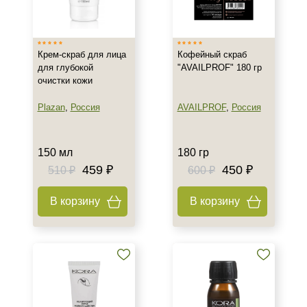
Израиль
Россия
Крем-скраб для лица
Кофейный скраб
для глубокой
"AVAILPROF" 180 гр
Тип товара
очистки кожи
Крем
Plazan
,
Россия
AVAILPROF
,
Россия
Мыло
Пилинг
Показать еще
150 мл
180 гр
459 ₽
450 ₽
510 ₽
600 ₽
Тип пилинга
В корзину
В корзину
Гликолевый
Мультикислотный
Класс косметики
Домашняя
Профессиональная