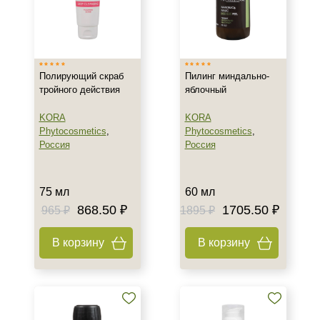
Тип кожи
Все типы кожи
Полирующий скраб
Пилинг миндально-
Возраст
тройного действия
яблочный
Любой возраст (от 18 лет)
KORA
KORA
Phytocosmetics
,
Phytocosmetics
,
После 20
Россия
Россия
Действие
75 мл
60 мл
Восстановление
868.50 ₽
1705.50 ₽
965 ₽
1895 ₽
Обезжиривание
Обновление
В корзину
В корзину
Показать еще
Назначение против
Акне