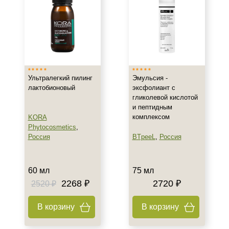
Гиперкератоз
Гиперпигментация
Показать еще
Результат
Гладкость
Ультралегкий пилинг
Эмульсия -
Обновление клеток
лактобионовый
эксфолиант с
гликолевой кислотой
Ровный тон
и пептидным
Показать еще
комплексом
KORA
Phytocosmetics
,
Область применения
Россия
BTpeeL
,
Россия
Декольте
Лицо
60 мл
75 мл
Тело
2268 ₽
2720 ₽
2520 ₽
Показать еще
В корзину
В корзину
Объём