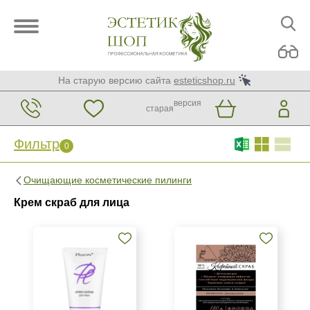
На старую версию сайта
esteticshop.ru
версия
старая
Фильтр
0
Фильтр
0
Очищающие косметические пилинги
Бренд
Крем скраб для лица
AVAILPROF
BTpeeL
Christina
Показать еще
Страна