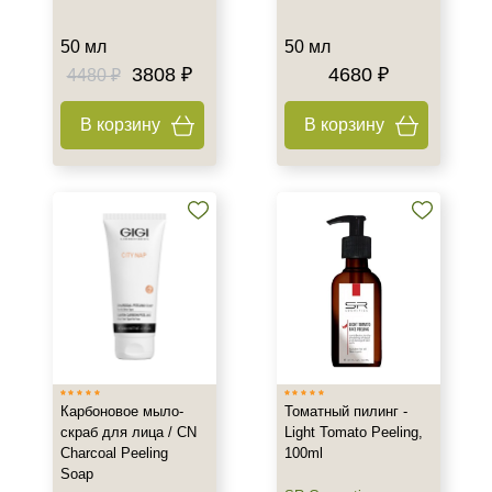
50 мл
50 мл
3808 ₽
4680 ₽
4480 ₽
В корзину
В корзину
Карбоновое мыло-
Томатный пилинг -
скраб для лица / CN
Light Tomato Peeling,
Charcoal Peeling
100ml
Soap