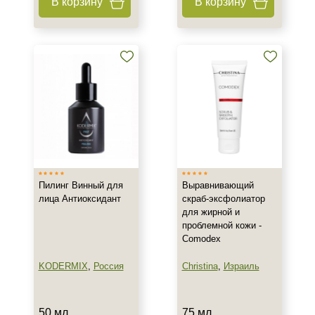
В корзину
В корзину
Процедура
Пилинг
Пилинг Винный для
Выравнивающий
лица Антиоксидант
скраб-эксфолиатор
для жирной и
проблемной кожи -
Comodex
KODERMIX
,
Россия
Christina
,
Израиль
50 мл
75 мл