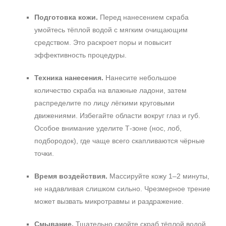
Подготовка кожи.
Перед нанесением скраба
умойтесь тёплой водой с мягким очищающим
средством. Это раскроет поры и повысит
эффективность процедуры.
Техника нанесения.
Нанесите небольшое
количество скраба на влажные ладони, затем
распределите по лицу лёгкими круговыми
движениями. Избегайте области вокруг глаз и губ.
Особое внимание уделите Т‑зоне (нос, лоб,
подбородок), где чаще всего скапливаются чёрные
точки.
Время воздействия.
Массируйте кожу 1–2 минуты,
не надавливая слишком сильно. Чрезмерное трение
может вызвать микротравмы и раздражение.
Смывание.
Тщательно смойте скраб тёплой водой,