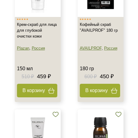
Израиль
Россия
Крем-скраб для лица
Кофейный скраб
для глубокой
"AVAILPROF" 180 гр
Тип товара
очистки кожи
Крем
Plazan
,
Россия
AVAILPROF
,
Россия
Мыло
Пилинг
Показать еще
150 мл
180 гр
459 ₽
450 ₽
510 ₽
600 ₽
Тип пилинга
В корзину
В корзину
Гликолевый
Мультикислотный
Класс косметики
Домашняя
Профессиональная