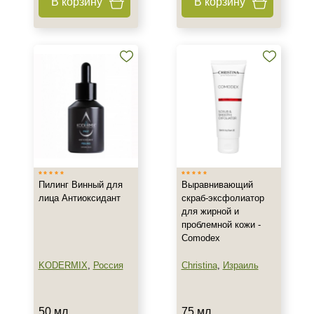
В корзину
В корзину
Процедура
Пилинг
Пилинг Винный для
Выравнивающий
лица Антиоксидант
скраб-эксфолиатор
для жирной и
проблемной кожи -
Comodex
KODERMIX
,
Россия
Christina
,
Израиль
50 мл
75 мл