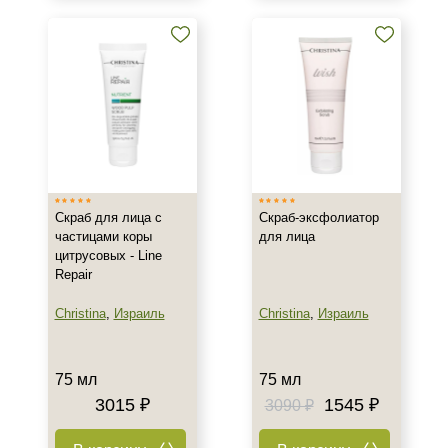
50 мл
60 мл
75 мл
Показать еще
Ингредиенты
Алоэ
Витамин C
Растительные экстракты
Скраб для лица с
Скраб-эксфолиатор
частицами коры
для лица
Показать еще
цитрусовых - Line
Repair
Время применения
Christina
,
Израиль
Christina
,
Израиль
Ежедневный
Пол
75 мл
75 мл
3015 ₽
1545 ₽
3090 ₽
Для женщин