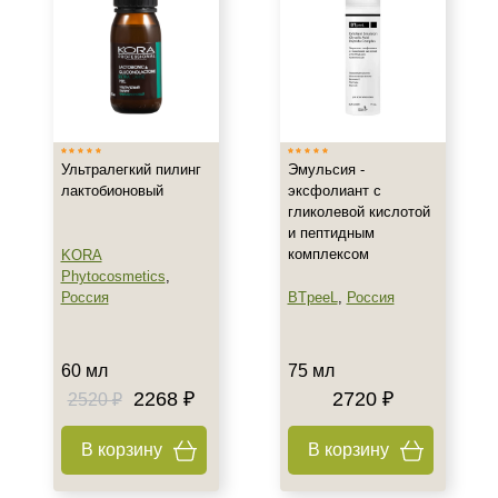
Гиперкератоз
Гиперпигментация
Показать еще
Результат
Гладкость
Ультралегкий пилинг
Эмульсия -
Обновление клеток
лактобионовый
эксфолиант с
гликолевой кислотой
Ровный тон
и пептидным
Показать еще
комплексом
KORA
Phytocosmetics
,
Область применения
Россия
BTpeeL
,
Россия
Декольте
Лицо
60 мл
75 мл
Тело
2268 ₽
2720 ₽
2520 ₽
Показать еще
В корзину
В корзину
Объём