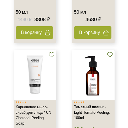
50 мл
50 мл
3808 ₽
4680 ₽
4480 ₽
В корзину
В корзину
Карбоновое мыло-
Томатный пилинг -
скраб для лица / CN
Light Tomato Peeling,
Charcoal Peeling
100ml
Soap