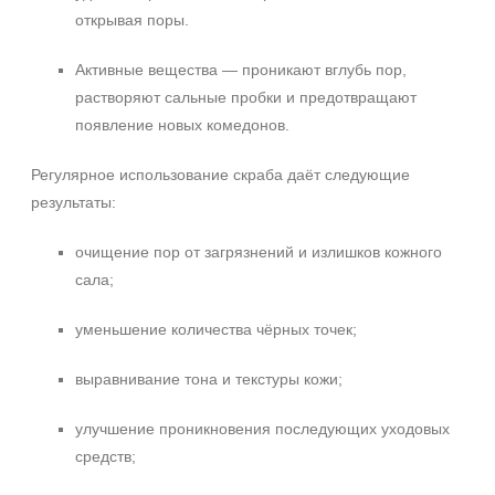
открывая поры.
Активные вещества — проникают вглубь пор,
растворяют сальные пробки и предотвращают
появление новых комедонов.
Регулярное использование скраба даёт следующие
результаты:
очищение пор от загрязнений и излишков кожного
сала;
уменьшение количества чёрных точек;
выравнивание тона и текстуры кожи;
Не показывать предложение о консультации
+7 (495) 640-58-89
улучшение проникновения последующих уходовых
+7 (929) 933-09-89
средств;