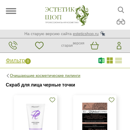
На старую версию сайта
esteticshop.ru
версия
старая
Фильтр
0
Фильтр
0
Очищающие косметические пилинги
Бренд
Скраб для лица черные точки
AVAILPROF
BTpeeL
Christina
Показать еще
Страна