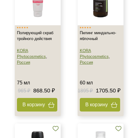
Тип кожи
Все типы кожи
Полирующий скраб
Пилинг миндально-
Возраст
тройного действия
яблочный
Любой возраст (от 18 лет)
KORA
KORA
Phytocosmetics
,
Phytocosmetics
,
После 20
Россия
Россия
Действие
75 мл
60 мл
Восстановление
868.50 ₽
1705.50 ₽
965 ₽
1895 ₽
Обезжиривание
Обновление
В корзину
В корзину
Показать еще
Назначение против
Акне