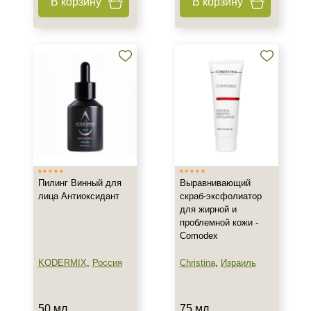
В корзину
В корзину
Процедура
Пилинг
Пилинг Винный для
Выравнивающий
лица Антиоксидант
скраб-эксфолиатор
для жирной и
проблемной кожи -
Comodex
KODERMIX
,
Россия
Christina
,
Израиль
50 мл
75 мл