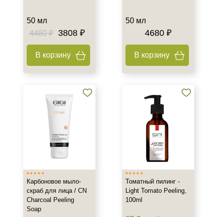
50 мл
50 мл
3808 ₽
4680 ₽
4480 ₽
В корзину
В корзину
Карбоновое мыло-
Томатный пилинг -
скраб для лица / CN
Light Tomato Peeling,
Charcoal Peeling
100ml
Soap