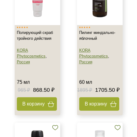
Тип кожи
Все типы кожи
Полирующий скраб
Пилинг миндально-
Возраст
тройного действия
яблочный
Любой возраст (от 18 лет)
KORA
KORA
Phytocosmetics
,
Phytocosmetics
,
После 20
Россия
Россия
Действие
75 мл
60 мл
Восстановление
868.50 ₽
1705.50 ₽
965 ₽
1895 ₽
Обезжиривание
Обновление
В корзину
В корзину
Показать еще
Назначение против
Акне