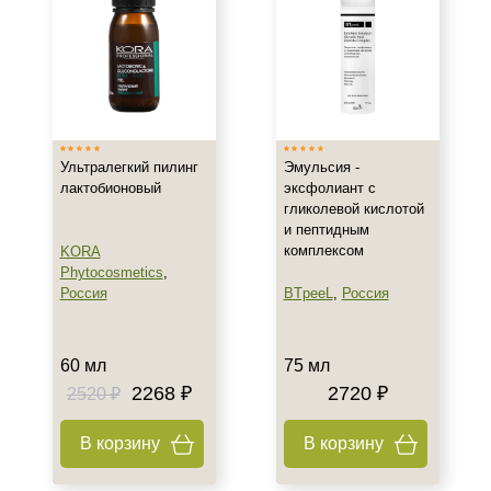
Гиперкератоз
Гиперпигментация
Показать еще
Результат
Гладкость
Ультралегкий пилинг
Эмульсия -
Обновление клеток
лактобионовый
эксфолиант с
гликолевой кислотой
Ровный тон
и пептидным
Показать еще
комплексом
KORA
Phytocosmetics
,
Область применения
Россия
BTpeeL
,
Россия
Декольте
Лицо
60 мл
75 мл
Тело
2268 ₽
2720 ₽
2520 ₽
Показать еще
В корзину
В корзину
Объём