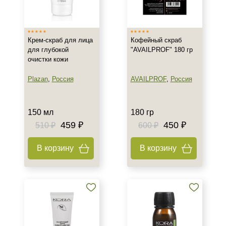
Израиль
Россия
Крем-скраб для лица
Кофейный скраб
для глубокой
"AVAILPROF" 180 гр
Тип товара
очистки кожи
Крем
Plazan
,
Россия
AVAILPROF
,
Россия
Мыло
Пилинг
Показать еще
150 мл
180 гр
459 ₽
450 ₽
510 ₽
600 ₽
Тип пилинга
В корзину
В корзину
Гликолевый
Мультикислотный
Класс косметики
Домашняя
Профессиональная