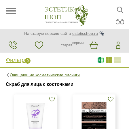
На старую версию сайта
esteticshop.ru
версия
старая
Фильтр
0
Фильтр
0
Очищающие косметические пилинги
Бренд
Скраб для лица с косточками
AVAILPROF
BTpeeL
Christina
Показать еще
Страна