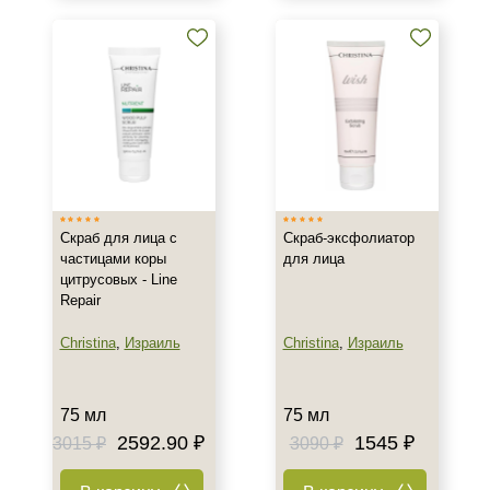
50 мл
60 мл
75 мл
Показать еще
Ингредиенты
Алоэ
Витамин C
Растительные экстракты
Скраб для лица с
Скраб-эксфолиатор
частицами коры
для лица
Показать еще
цитрусовых - Line
Repair
Время применения
Christina
,
Израиль
Christina
,
Израиль
Ежедневный
Пол
75 мл
75 мл
2592.90 ₽
1545 ₽
3015 ₽
3090 ₽
Для женщин