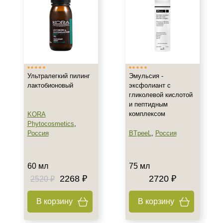
Гиперкератоз
Гиперпигментация
Показать еще
Результат
Гладкость
Ультралегкий пилинг
Эмульсия -
Обновление клеток
лактобионовый
эксфолиант с
гликолевой кислотой
Ровный тон
и пептидным
Показать еще
комплексом
KORA
Phytocosmetics
,
Область применения
Россия
BTpeeL
,
Россия
Декольте
Лицо
60 мл
75 мл
Тело
2268 ₽
2720 ₽
2520 ₽
Показать еще
В корзину
В корзину
Объём