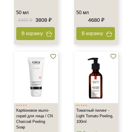
50 мл
50 мл
3808 ₽
4680 ₽
4480 ₽
В корзину
В корзину
Карбоновое мыло-
Томатный пилинг -
скраб для лица / CN
Light Tomato Peeling,
Charcoal Peeling
100ml
Soap