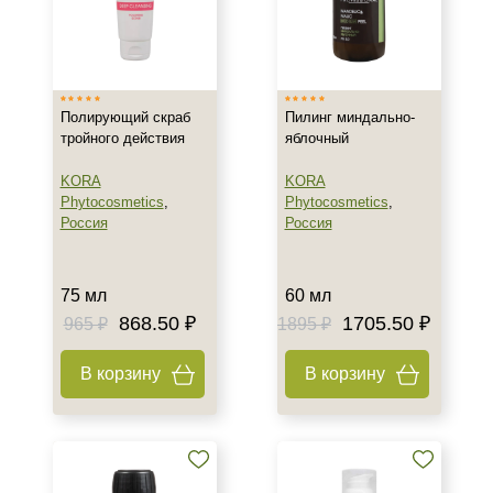
Тип кожи
Все типы кожи
Полирующий скраб
Пилинг миндально-
Возраст
тройного действия
яблочный
Любой возраст (от 18 лет)
KORA
KORA
Phytocosmetics
,
Phytocosmetics
,
После 20
Россия
Россия
Действие
75 мл
60 мл
Восстановление
868.50 ₽
1705.50 ₽
965 ₽
1895 ₽
Обезжиривание
Обновление
В корзину
В корзину
Показать еще
Назначение против
Акне