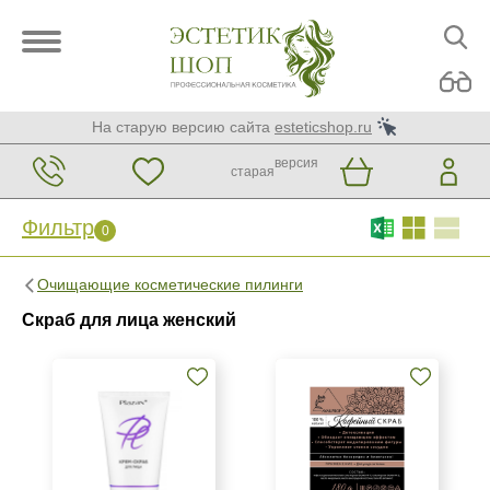
На старую версию сайта
esteticshop.ru
версия
старая
Фильтр
0
Фильтр
0
Очищающие косметические пилинги
Бренд
Скраб для лица женский
AVAILPROF
BTpeeL
Christina
Показать еще
Страна