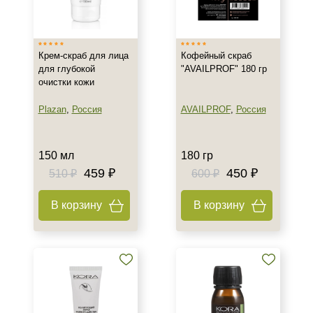
Израиль
Россия
Крем-скраб для лица
Кофейный скраб
для глубокой
"AVAILPROF" 180 гр
Тип товара
очистки кожи
Крем
Plazan
,
Россия
AVAILPROF
,
Россия
Мыло
Пилинг
Показать еще
150 мл
180 гр
459 ₽
450 ₽
510 ₽
600 ₽
Тип пилинга
В корзину
В корзину
Гликолевый
Мультикислотный
Класс косметики
Домашняя
Профессиональная