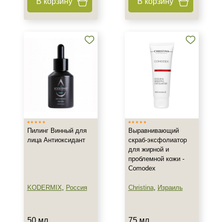
В корзину
В корзину
Процедура
Пилинг
Пилинг Винный для
Выравнивающий
лица Антиоксидант
скраб-эксфолиатор
для жирной и
проблемной кожи -
Comodex
KODERMIX
,
Россия
Christina
,
Израиль
50 мл
75 мл