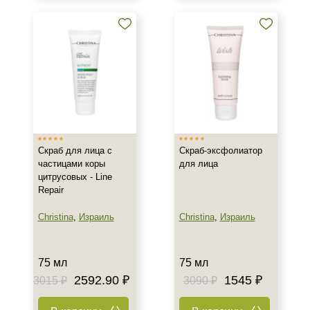
50 мл
60 мл
75 мл
Показать еще
Ингредиенты
Алоэ
Витамин C
Растительные экстракты
Скраб для лица с
Скраб-эксфолиатор
частицами коры
для лица
Показать еще
цитрусовых - Line
Repair
Время применения
Christina
,
Израиль
Christina
,
Израиль
Ежедневный
Пол
75 мл
75 мл
2592.90 ₽
1545 ₽
3015 ₽
3090 ₽
Для женщин