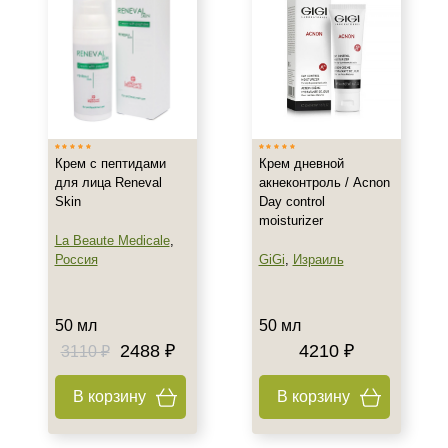
Показать еще
Возраст
Любой возраст (от 18 лет)
После 20
После 25
Крем с пептидами
Крем дневной
для лица Reneval
акнеконтроль / Acnon
Действие
Skin
Day control
moisturizer
La Beaute Medicale
,
Восстановление
Россия
GiGi
,
Израиль
Обновление
Осветление
Показать еще
50 мл
50 мл
2488 ₽
4210 ₽
3110 ₽
Назначение против
В корзину
В корзину
Акне
Возрастные изменения