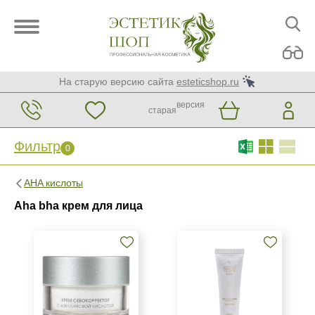
На старую версию сайта
esteticshop.ru
версия
старая
Фильтр
0
Фильтр
0
AHA кислоты
Бренд
Aha bha крем для лица
Christina
GiGi
KORA Phytocosmetics
Показать еще
Страна