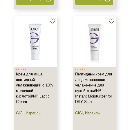
200 мл
Ингредиенты
Алоэ
Аминокислоты
Бисаболол
Показать еще
Время применения
Крем для лица
Пептидный крем для
Вечер
пептидный
лица мгновенное
увлажняющий с 10%
увлажнение для
День
молочной
сухой кожи/NP
Ежедневный
кислотой/NP Lactic
Instant Moisturizer for
Показать еще
Cream
DRY Skin
GiGi
,
Израиль
GiGi
,
Израиль