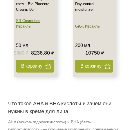
крем - Bio Placenta
Day control
Cream, 50ml
moisturizer
SR Cosmetics
,
Израиль
GiGi
,
Израиль
50 мл
200 мл
8236.80 ₽
10750 ₽
9360 ₽
В корзину
В корзину
Что такое AHA и BHA кислоты и зачем они
нужны в креме для лица
AHA (альфа-гидроксикислоты) и BHA (бета-
гидроксикислоты) — ключевые компоненты современной