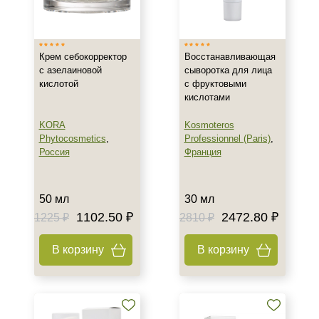
Израиль
Россия
Крем себокорректор
Восстанавливающая
Франция
с азелаиновой
сыворотка для лица
кислотой
с фруктовыми
Тип товара
кислотами
Крем
KORA
Kosmoteros
Сыворотка
Phytocosmetics
,
Professionnel (Paris)
,
Россия
Франция
Класс косметики
50 мл
30 мл
Домашняя
1102.50 ₽
2472.80 ₽
1225 ₽
2810 ₽
Профессиональная
В корзину
В корзину
Тип кожи
Все типы кожи
Жирная
Поврежденная