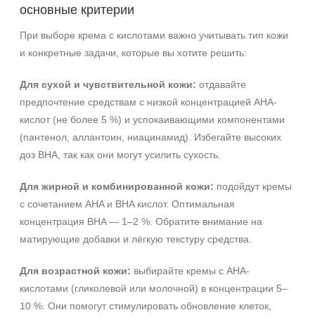
основные критерии
При выборе крема с кислотами важно учитывать тип кожи
и конкретные задачи, которые вы хотите решить:
Для сухой и чувствительной кожи:
отдавайте
+7 (495) 640-58-89
предпочтение средствам с низкой концентрацией AHA-
+7 (929) 933-09-89
кислот (не более 5 %) и успокаивающими компонентами
(пантенол, аллантоин, ниацинамид). Избегайте высоких
доз BHA, так как они могут усилить сухость.
Для жирной и комбинированной кожи:
подойдут кремы
с сочетанием AHA и BHA кислот. Оптимальная
концентрация BHA — 1–2 %. Обратите внимание на
матирующие добавки и лёгкую текстуру средства.
Для возрастной кожи:
выбирайте кремы с AHA-
кислотами (гликолевой или молочной) в концентрации 5–
10 %. Они помогут стимулировать обновление клеток,