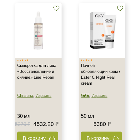
Воспаление
Показать еще
Результат
Гладкость
Защита
Обновление клеток
Показать еще
Сыворотка для лица
Ночной
Область применения
«Восстановление и
обновляющий крем /
сияние» Line Repair
Ester C Night Real
Декольте
cream
Лицо
Christina
,
Израиль
GiGi
,
Израиль
Тело
Показать еще
30 мл
50 мл
Объём
4532.20 ₽
5380 ₽
5270 ₽
30 мл
В корзину
В корзину
50 мл