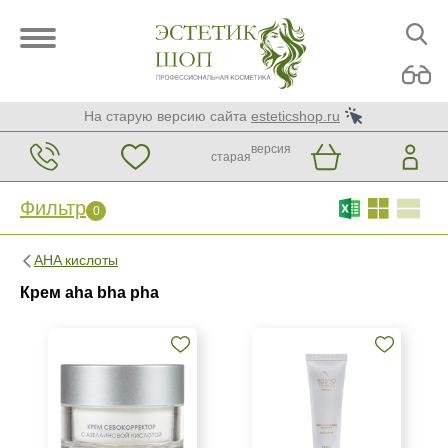
На старую версию сайта
esteticshop.ru
версия
старая
Фильтр
0
Фильтр
0
AHA кислоты
Бренд
Крем aha bha pha
Christina
GiGi
KORA Phytocosmetics
Показать еще
Страна