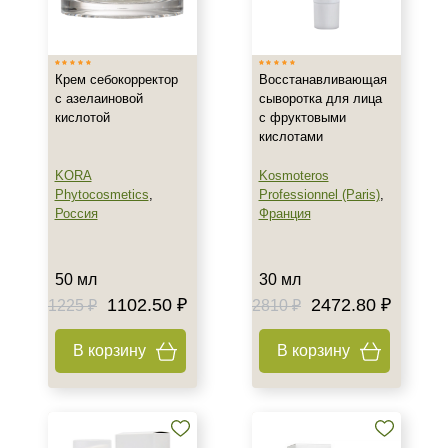
Израиль
Россия
Крем себокорректор
Восстанавливающая
Франция
с азелаиновой
сыворотка для лица
кислотой
с фруктовыми
Тип товара
кислотами
Крем
KORA
Kosmoteros
Сыворотка
Phytocosmetics
,
Professionnel (Paris)
,
Россия
Франция
Класс косметики
50 мл
30 мл
Домашняя
1102.50 ₽
2472.80 ₽
1225 ₽
2810 ₽
Профессиональная
В корзину
В корзину
Тип кожи
Все типы кожи
Жирная
Поврежденная