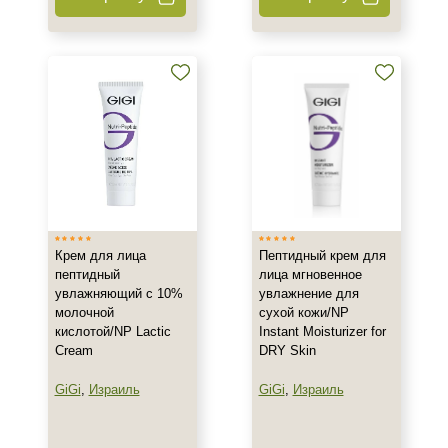
200 мл
Ингредиенты
Алоэ
Аминокислоты
Бисаболол
Показать еще
Время применения
Крем для лица
Пептидный крем для
Вечер
пептидный
лица мгновенное
увлажняющий с 10%
увлажнение для
День
молочной
сухой кожи/NP
Ежедневный
кислотой/NP Lactic
Instant Moisturizer for
Показать еще
Cream
DRY Skin
GiGi
,
Израиль
GiGi
,
Израиль