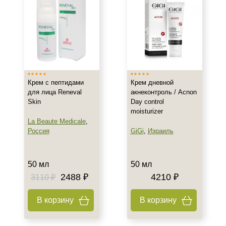
Показать еще
Возраст
Любой возраст (от 18 лет)
После 20
После 25
Крем с пептидами
Крем дневной
для лица Reneval
акнеконтроль / Acnon
Действие
Skin
Day control
moisturizer
La Beaute Medicale
,
Восстановление
Россия
GiGi
,
Израиль
Обновление
Осветление
Показать еще
50 мл
50 мл
2488 ₽
4210 ₽
3110 ₽
Назначение против
В корзину
В корзину
Акне
Возрастные изменения