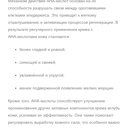
Механизм действия AHA‑кислот основан на их
способности разрушать связи между ороговевшими
клетками эпидермиса. Это приводит к мягкому
отшелушиванию и активизации процессов регенерации. В
результате регулярного применения крема с
AHA‑кислотами кожа становится:
более гладкой и ровной;
сияющей и свежей;
увлажнённой и упругой;
менее подверженной появлению мелких морщин.
Не показывать предложение о консультации
+7 (495) 640-58-89
Кроме того, AHA‑кислоты способствуют улучшению
+7 (929) 933-09-89
проникновения других активных компонентов крема вглубь
кожи, усиливая их эффективность. Они также помогают
регулировать выработку кожного сала, что особенно важно