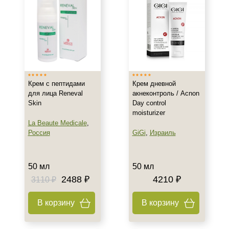
Показать еще
Возраст
Любой возраст (от 18 лет)
После 20
После 25
Крем с пептидами
Крем дневной
для лица Reneval
акнеконтроль / Acnon
Действие
Skin
Day control
moisturizer
La Beaute Medicale
,
Восстановление
Россия
GiGi
,
Израиль
Обновление
Осветление
Показать еще
50 мл
50 мл
2488 ₽
4210 ₽
3110 ₽
Назначение против
В корзину
В корзину
Акне
Возрастные изменения