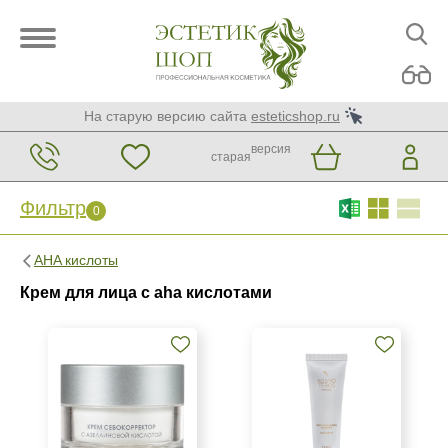
На старую версию сайта
esteticshop.ru
версия
старая
Фильтр
0
Фильтр
0
AHA кислоты
Бренд
Крем для лица с aha кислотами
Christina
GiGi
KORA Phytocosmetics
Показать еще
Страна