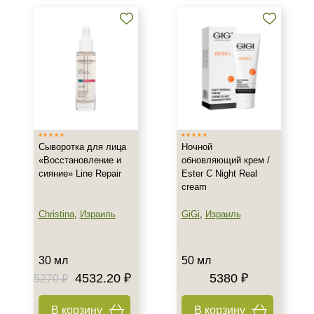
Воспаление
Показать еще
Результат
Гладкость
Защита
Обновление клеток
Показать еще
Сыворотка для лица
Ночной
Область применения
«Восстановление и
обновляющий крем /
сияние» Line Repair
Ester C Night Real
Декольте
cream
Лицо
Christina
,
Израиль
GiGi
,
Израиль
Тело
Показать еще
30 мл
50 мл
Объём
4532.20 ₽
5380 ₽
5270 ₽
30 мл
В корзину
В корзину
50 мл