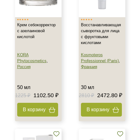
Израиль
Россия
Крем себокорректор
Восстанавливающая
Франция
с азелаиновой
сыворотка для лица
кислотой
с фруктовыми
Тип товара
кислотами
Крем
KORA
Kosmoteros
Сыворотка
Phytocosmetics
,
Professionnel (Paris)
,
Россия
Франция
Класс косметики
50 мл
30 мл
Домашняя
1102.50 ₽
2472.80 ₽
1225 ₽
2810 ₽
Профессиональная
В корзину
В корзину
Тип кожи
Все типы кожи
Жирная
Поврежденная