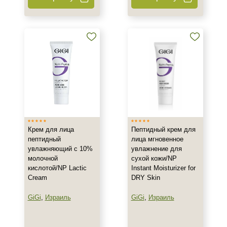
200 мл
Ингредиенты
Алоэ
Аминокислоты
Бисаболол
Показать еще
Время применения
Крем для лица
Пептидный крем для
Вечер
пептидный
лица мгновенное
увлажняющий с 10%
увлажнение для
День
молочной
сухой кожи/NP
Ежедневный
кислотой/NP Lactic
Instant Moisturizer for
Показать еще
Cream
DRY Skin
GiGi
,
Израиль
GiGi
,
Израиль