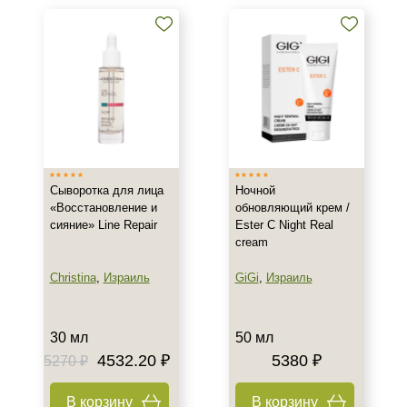
Воспаление
Показать еще
Результат
Гладкость
Защита
Обновление клеток
Показать еще
Сыворотка для лица
Ночной
Область применения
«Восстановление и
обновляющий крем /
сияние» Line Repair
Ester C Night Real
Декольте
cream
Лицо
Christina
,
Израиль
GiGi
,
Израиль
Тело
Показать еще
30 мл
50 мл
Объём
4532.20 ₽
5380 ₽
5270 ₽
30 мл
В корзину
В корзину
50 мл