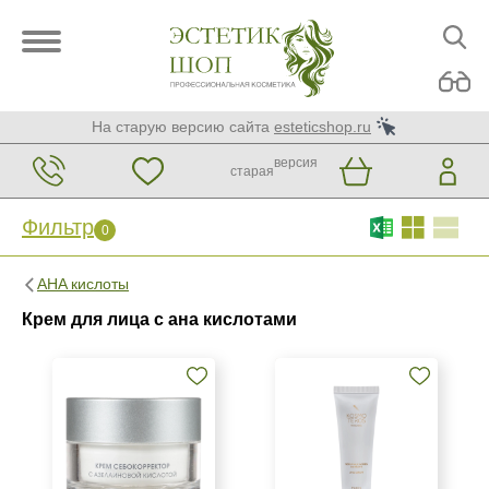
На старую версию сайта
esteticshop.ru
версия
старая
Фильтр
0
Фильтр
0
AHA кислоты
Бренд
Крем для лица с ана кислотами
Christina
GiGi
KORA Phytocosmetics
Показать еще
Страна