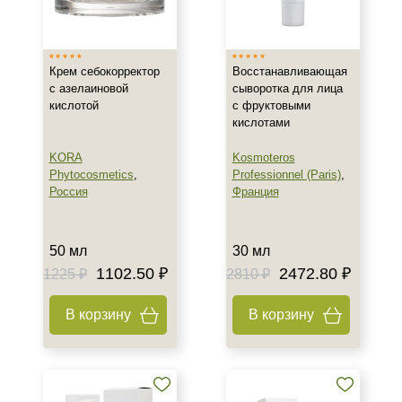
Израиль
Россия
Крем себокорректор
Восстанавливающая
Франция
с азелаиновой
сыворотка для лица
кислотой
с фруктовыми
Тип товара
кислотами
Крем
KORA
Kosmoteros
Сыворотка
Phytocosmetics
,
Professionnel (Paris)
,
Россия
Франция
Класс косметики
50 мл
30 мл
Домашняя
1102.50 ₽
2472.80 ₽
1225 ₽
2810 ₽
Профессиональная
В корзину
В корзину
Тип кожи
Все типы кожи
Жирная
Поврежденная