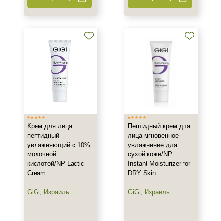
200 мл
Ингредиенты
Алоэ
Аминокислоты
Бисаболол
Показать еще
Время применения
Крем для лица
Пептидный крем для
Вечер
пептидный
лица мгновенное
увлажняющий с 10%
увлажнение для
День
молочной
сухой кожи/NP
Ежедневный
кислотой/NP Lactic
Instant Moisturizer for
Показать еще
Cream
DRY Skin
GiGi
,
Израиль
GiGi
,
Израиль