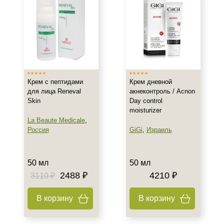
Показать еще
Возраст
Любой возраст (от 18 лет)
После 20
После 25
Крем с пептидами
Крем дневной
для лица Reneval
акнеконтроль / Acnon
Действие
Skin
Day control
moisturizer
La Beaute Medicale
,
Восстановление
Россия
GiGi
,
Израиль
Обновление
Осветление
Показать еще
50 мл
50 мл
2488 ₽
4210 ₽
3110 ₽
Назначение против
В корзину
В корзину
Акне
Возрастные изменения