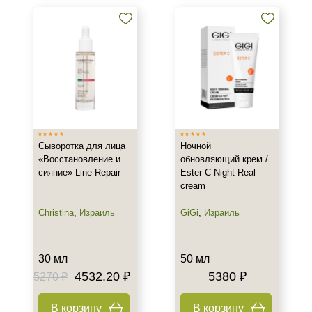
Воспаление
Показать еще
Результат
Гладкость
Защита
Обновление клеток
Показать еще
Сыворотка для лица
Ночной
Область применения
«Восстановление и
обновляющий крем /
сияние» Line Repair
Ester C Night Real
Декольте
cream
Лицо
Christina
,
Израиль
GiGi
,
Израиль
Тело
Показать еще
30 мл
50 мл
Объём
4532.20 ₽
5380 ₽
5270 ₽
30 мл
В корзину
В корзину
50 мл