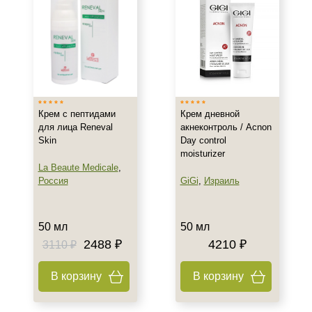
Показать еще
Возраст
Любой возраст (от 18 лет)
После 20
После 25
Крем с пептидами
Крем дневной
для лица Reneval
акнеконтроль / Acnon
Действие
Skin
Day control
moisturizer
La Beaute Medicale
,
Восстановление
Россия
GiGi
,
Израиль
Обновление
Осветление
Показать еще
50 мл
50 мл
2488 ₽
4210 ₽
3110 ₽
Назначение против
В корзину
В корзину
Акне
Возрастные изменения