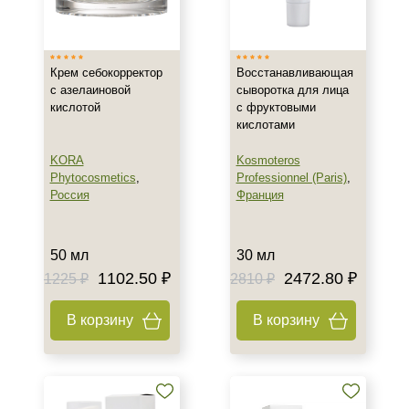
Израиль
Россия
Крем себокорректор
Восстанавливающая
Франция
с азелаиновой
сыворотка для лица
кислотой
с фруктовыми
Тип товара
кислотами
Крем
KORA
Kosmoteros
Сыворотка
Phytocosmetics
,
Professionnel (Paris)
,
Россия
Франция
Класс косметики
50 мл
30 мл
Домашняя
1102.50 ₽
2472.80 ₽
1225 ₽
2810 ₽
Профессиональная
В корзину
В корзину
Тип кожи
Все типы кожи
Жирная
Поврежденная