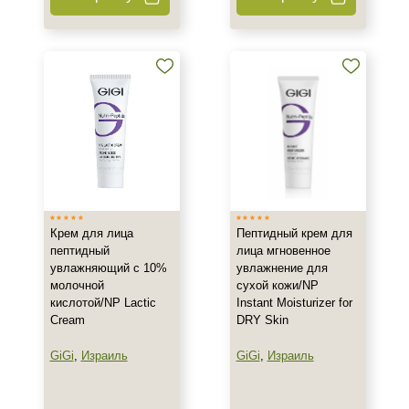
200 мл
Ингредиенты
Алоэ
Аминокислоты
Бисаболол
Показать еще
Время применения
Крем для лица
Пептидный крем для
Вечер
пептидный
лица мгновенное
увлажняющий с 10%
увлажнение для
День
молочной
сухой кожи/NP
Ежедневный
кислотой/NP Lactic
Instant Moisturizer for
Показать еще
Cream
DRY Skin
GiGi
,
Израиль
GiGi
,
Израиль