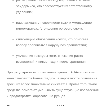
растворение связей между мёртвыми клетками
эпидермиса, что способствует их естественному
удалению;
+7 (495) 640-58-89
разглаживание поверхности кожи и уменьшение
+7 (929) 933-09-89
гиперкератоза (утолщения рогового слоя);
стимуляцию обновления клеток, что помогает
волосу пробиваться наружу без препятствий;
улучшение текстуры кожи, снижение риска
воспалений и пигментации после врастания.
При регулярном использовании крема с AHA‑кислотами
кожа становится более гладкой, а вероятность появления
вросших волос значительно снижается. Кроме того, такие
средства помогают уменьшить существующие воспаления
и предотвратить образование рубцов.