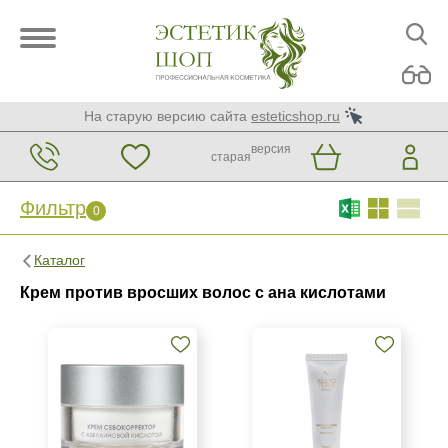
На старую версию сайта
esteticshop.ru
версия
старая
Фильтр
0
Фильтр
0
Каталог
Бренд
Крем против вросших волос с ана кислотами
Christina
GiGi
KORA Phytocosmetics
Показать еще
Страна