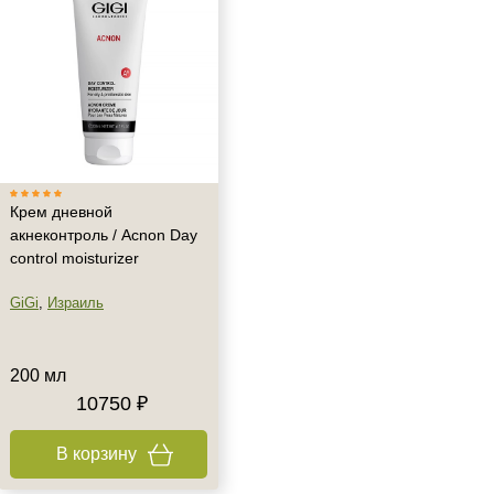
Крем дневной
акнеконтроль / Acnon Day
control moisturizer
GiGi
,
Израиль
200 мл
10750 ₽
В корзину