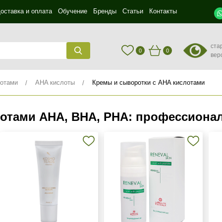
оставка и оплата
Обучение
Бренды
Статьи
Контакты
ста
0
0
вер
лотами
AHA кислоты
Кремы и сыворотки с AHA кислотами
лотами AHA, BHA, PHA: профессиона