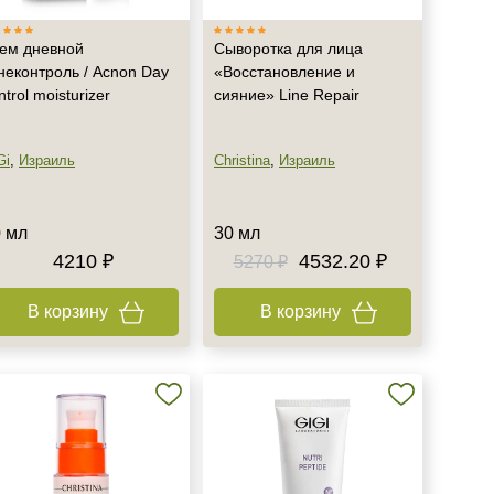
ем дневной
Сыворотка для лица
неконтроль / Acnon Day
«Восстановление и
ntrol moisturizer
сияние» Line Repair
Gi
,
Израиль
Christina
,
Израиль
 мл
30 мл
4210 ₽
4532.20 ₽
5270 ₽
В корзину
В корзину