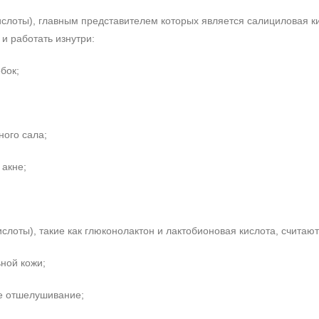
ислоты), главным представителем которых является салициловая 
и работать изнутри:
бок;
ного сала;
 акне;
ислоты), такие как глюконолактон и лактобионовая кислота, счита
ьной кожи;
е отшелушивание;