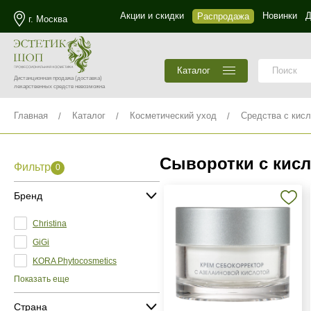
Акции и скидки
Новинки
Д
Распродажа
г. Москва
Каталог
Дистанционная продажа
(доставка)
лекарственных средств невозможна
Главная
Каталог
Косметический уход
Средства с кис
Сыворотки с кис
Фильтр
0
Бренд
Christina
GiGi
KORA Phytocosmetics
Показать еще
Страна