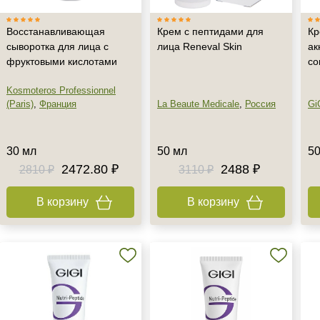
Восстанавливающая
Крем с пептидами для
Кр
сыворотка для лица с
лица Reneval Skin
ак
фруктовыми кислотами
co
Kosmoteros Professionnel
(Paris)
,
Франция
La Beaute Medicale
,
Россия
Gi
30 мл
50 мл
50
2472.80 ₽
2488 ₽
2810 ₽
3110 ₽
В корзину
В корзину