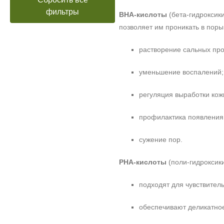
фильтры
BHA-кислоты
(бета-гидроксик
позволяет им проникать в поры 
растворение сальных про
уменьшение воспалений;
регуляция выработки кож
профилактика появления
сужение пор.
PHA-кислоты
(поли-гидроксик
подходят для чувствител
обеспечивают деликатно