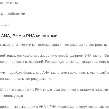
нкции кожи;
ыми свойствами;
влаги.
с AHA, BHA и PHA кислотами
итывать тип кожи и конкретные задачи, которые вы хотите решить
ной кожи:
оптимальны сыворотки с преобладанием BHA-кислот. Он
оявление новых высыпаний. Рекомендуется концентрация салицилов
ожи:
подойдут формулы с AHA-кислотами (молочная, гликолевая) в
вание, не вызывая раздражения.
бирайте сыворотки с PHA-кислотами или их сочетанием с низкими
ивность ухода.
рованные сыворотки с AHA и PHA кислотами помогут сократить пр