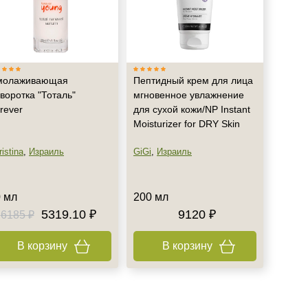
молаживающая
Пептидный крем для лица
воротка "Тоталь"
мгновенное увлажнение
rever
для сухой кожи/NP Instant
Moisturizer for DRY Skin
istina
,
Израиль
GiGi
,
Израиль
 мл
200 мл
5319.10 ₽
9120 ₽
6185 ₽
В корзину
В корзину