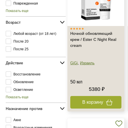
Поврежденная
Показать еще
Возраст
Ночной обновляющий
Любой возраст (от 18 лет)
крем / Ester C Night Real
После 20
cream
После 25
Действие
GiGi
,
Израиль
Восстановление
50 мл
Обновление
5380 ₽
Осветление
Показать еще
В корзину
Назначение против
Акне
Возрастные изменения