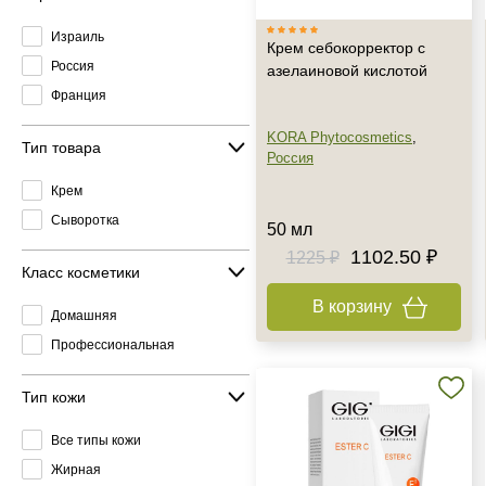
Израиль
Крем себокорректор с
Россия
азелаиновой кислотой
Франция
KORA Phytocosmetics
,
Тип товара
Россия
Крем
Сыворотка
50 мл
1102.50 ₽
1225 ₽
Класс косметики
В корзину
Домашняя
Профессиональная
Тип кожи
Все типы кожи
Жирная