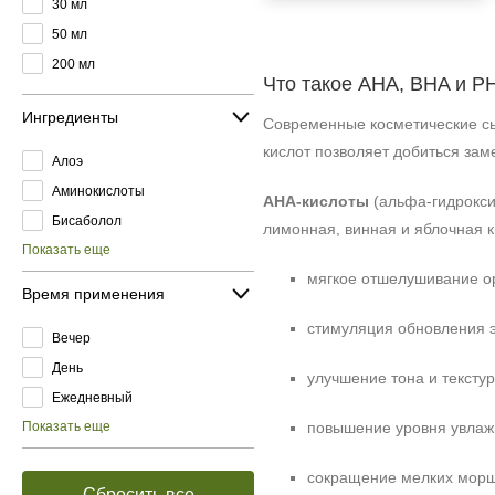
30 мл
50 мл
200 мл
Что такое AHA, BHA и P
Ингредиенты
Современные косметические сы
кислот позволяет добиться зам
Алоэ
Аминокислоты
AHA-кислоты
(альфа-гидрокси
Бисаболол
лимонная, винная и яблочная 
Показать еще
мягкое отшелушивание ор
Время применения
стимуляция обновления 
Вечер
День
улучшение тона и текстур
Ежедневный
Показать еще
повышение уровня увлаж
сокращение мелких мор
Сбросить все