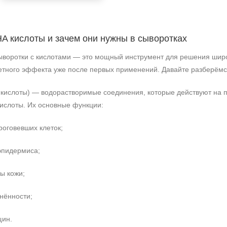
HA кислоты и зачем они нужны в сыворотках
воротки с кислотами — это мощный инструмент для решения широ
етного эффекта уже после первых применений. Давайте разберёмся
кислоты) — водорастворимые соединения, которые действуют на по
кислоты. Их основные функции:
оговевших клеток;
эпидермиса;
ы кожи;
+7 (495) 640-58-89
нённости;
+7 (929) 933-09-89
щин.