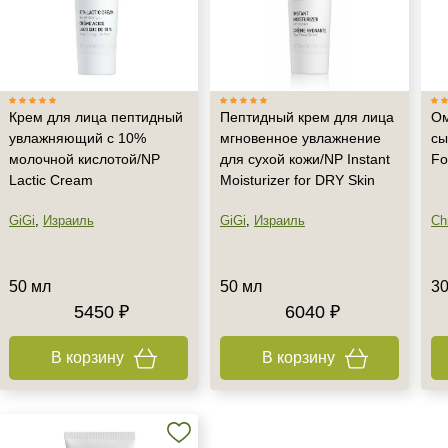
Крем для лица пептидный
Пептидный крем для лица
О
увлажняющий с 10%
мгновенное увлажнение
сы
молочной кислотой/NP
для сухой кожи/NP Instant
Fo
Lactic Cream
Moisturizer for DRY Skin
GiGi
,
Израиль
GiGi
,
Израиль
Chr
50 мл
50 мл
30
5450 ₽
6040 ₽
В корзину
В корзину