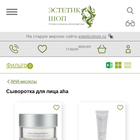
На старую версию сайта
esteticshop.ru
версия
старая
Фильтр
0
Фильтр
0
AHA кислоты
Бренд
Сыворотка для лица aha
Christina
GiGi
KORA Phytocosmetics
Показать еще
Страна