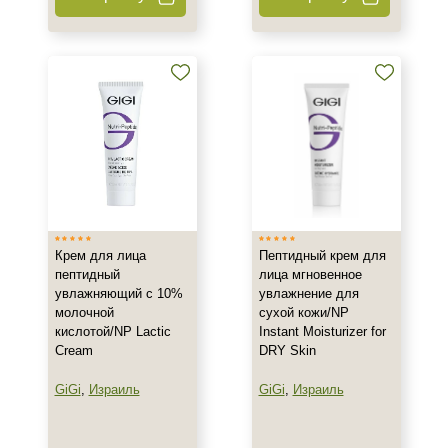
200 мл
Ингредиенты
Алоэ
Аминокислоты
Бисаболол
Показать еще
Время применения
Крем для лица
Пептидный крем для
Вечер
пептидный
лица мгновенное
увлажняющий с 10%
увлажнение для
День
молочной
сухой кожи/NP
Ежедневный
кислотой/NP Lactic
Instant Moisturizer for
Показать еще
Cream
DRY Skin
GiGi
,
Израиль
GiGi
,
Израиль