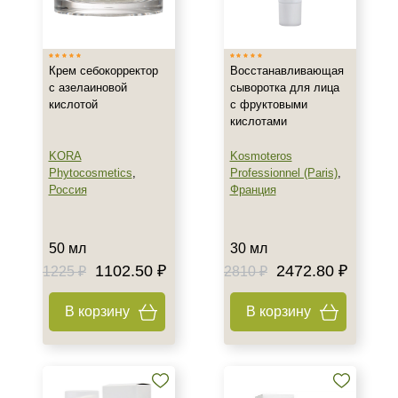
Израиль
Россия
Крем себокорректор
Восстанавливающая
Франция
с азелаиновой
сыворотка для лица
кислотой
с фруктовыми
Тип товара
кислотами
Крем
KORA
Kosmoteros
Сыворотка
Phytocosmetics
,
Professionnel (Paris)
,
Россия
Франция
Класс косметики
50 мл
30 мл
Домашняя
1102.50 ₽
2472.80 ₽
1225 ₽
2810 ₽
Профессиональная
В корзину
В корзину
Тип кожи
Все типы кожи
Жирная
Поврежденная