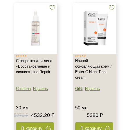
Воспаление
Показать еще
Результат
Гладкость
Защита
Обновление клеток
Показать еще
Сыворотка для лица
Ночной
Область применения
«Восстановление и
обновляющий крем /
сияние» Line Repair
Ester C Night Real
Декольте
cream
Лицо
Christina
,
Израиль
GiGi
,
Израиль
Тело
Показать еще
30 мл
50 мл
Объём
4532.20 ₽
5380 ₽
5270 ₽
30 мл
В корзину
В корзину
50 мл