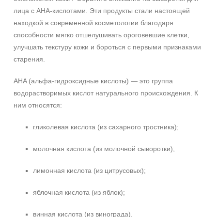
лица с AHA‑кислотами. Эти продукты стали настоящей
находкой в современной косметологии благодаря
способности мягко отшелушивать ороговевшие клетки,
улучшать текстуру кожи и бороться с первыми признаками
старения.
AHA (альфа‑гидроксидные кислоты) — это группа
водорастворимых кислот натурального происхождения. К
ним относятся:
гликолевая кислота (из сахарного тростника);
молочная кислота (из молочной сыворотки);
лимонная кислота (из цитрусовых);
яблочная кислота (из яблок);
+7 (495) 640-58-89
винная кислота (из винограда).
+7 (929) 933-09-89