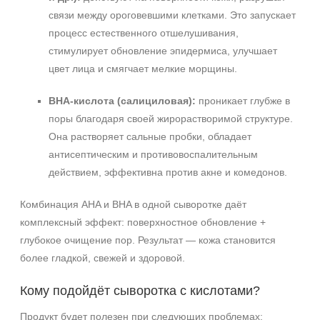
связи между ороговевшими клетками. Это запускает
процесс естественного отшелушивания,
стимулирует обновление эпидермиса, улучшает
цвет лица и смягчает мелкие морщины.
+7 (495) 640-58-89
+7 (929) 933-09-89
BHA-кислота (салициловая):
проникает глубже в
поры благодаря своей жирорастворимой структуре.
Она растворяет сальные пробки, обладает
антисептическим и противовоспалительным
действием, эффективна против акне и комедонов.
Комбинация AHA и BHA в одной сыворотке даёт
комплексный эффект: поверхностное обновление +
глубокое очищение пор. Результат — кожа становится
более гладкой, свежей и здоровой.
Кому подойдёт сыворотка с кислотами?
Продукт будет полезен при следующих проблемах: