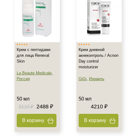
Показать еще
Возраст
Любой возраст (от 18 лет)
После 20
После 25
Крем с пептидами
Крем дневной
для лица Reneval
акнеконтроль / Acnon
Действие
Skin
Day control
moisturizer
La Beaute Medicale
,
Восстановление
Россия
GiGi
,
Израиль
Обновление
Осветление
Показать еще
50 мл
50 мл
2488 ₽
4210 ₽
3110 ₽
Назначение против
В корзину
В корзину
Акне
Возрастные изменения