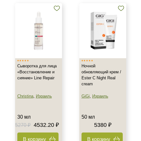
Воспаление
Показать еще
Результат
Гладкость
Защита
Обновление клеток
Показать еще
Сыворотка для лица
Ночной
Область применения
«Восстановление и
обновляющий крем /
сияние» Line Repair
Ester C Night Real
Декольте
cream
Лицо
Christina
,
Израиль
GiGi
,
Израиль
Тело
Показать еще
30 мл
50 мл
Объём
4532.20 ₽
5380 ₽
5270 ₽
30 мл
В корзину
В корзину
50 мл