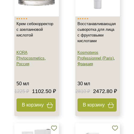
Израиль
Россия
Крем себокорректор
Восстанавливающая
Франция
с азелаиновой
сыворотка для лица
кислотой
с фруктовыми
Тип товара
кислотами
Крем
KORA
Kosmoteros
Сыворотка
Phytocosmetics
,
Professionnel (Paris)
,
Россия
Франция
Класс косметики
50 мл
30 мл
Домашняя
1102.50 ₽
2472.80 ₽
1225 ₽
2810 ₽
Профессиональная
В корзину
В корзину
Тип кожи
Все типы кожи
Жирная
Поврежденная