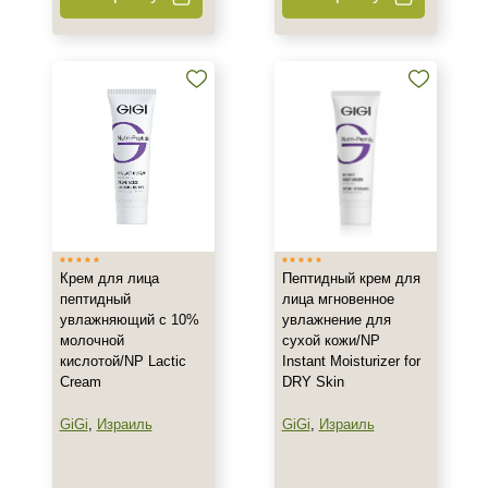
200 мл
Ингредиенты
Алоэ
Аминокислоты
Бисаболол
Показать еще
Время применения
Крем для лица
Пептидный крем для
Вечер
пептидный
лица мгновенное
увлажняющий с 10%
увлажнение для
День
молочной
сухой кожи/NP
Ежедневный
кислотой/NP Lactic
Instant Moisturizer for
Показать еще
Cream
DRY Skin
GiGi
,
Израиль
GiGi
,
Израиль