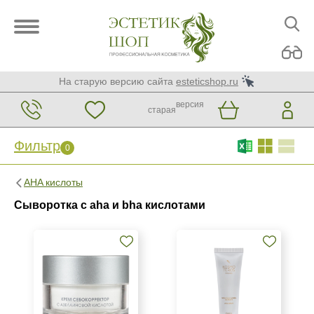
На старую версию сайта
esteticshop.ru
версия
старая
Фильтр
0
Фильтр
0
AHA кислоты
Бренд
Сыворотка с aha и bha кислотами
Christina
GiGi
KORA Phytocosmetics
Показать еще
Страна