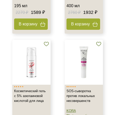
Жирная
195 мл
400 мл
Зрелая
1589 ₽
1932 ₽
2270 ₽
2760 ₽
Показать еще
В корзину
В корзину
Возраст
Любой возраст
Любой возраст (от 18 лет)
После 20
Показать еще
Действие
Восстановление
Матирование
Косметический гель
SOS-сыворотка
Обезжиривание
с 5% азелаиновой
против локальных
Показать еще
кислотой для лица
несовершенств
Назначение против
KORA