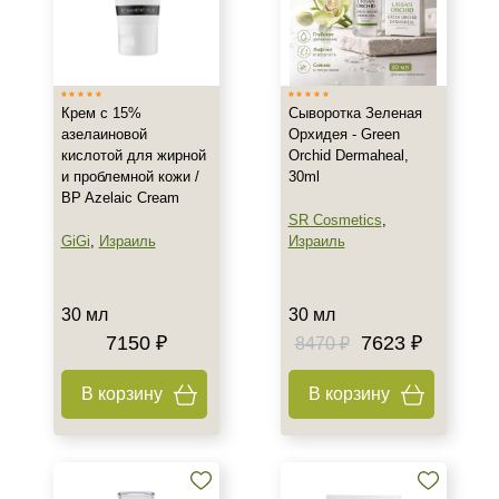
Крем с 15%
Сыворотка Зеленая
азелаиновой
Орхидея - Green
кислотой для жирной
Orchid Dermaheal,
и проблемной кожи /
30ml
BP Azelaic Cream
SR Cosmetics
,
GiGi
,
Израиль
Израиль
30 мл
30 мл
7150 ₽
7623 ₽
8470 ₽
В корзину
В корзину