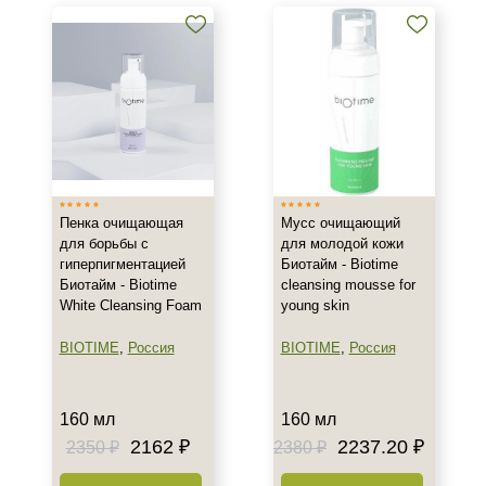
кислотой
Тоники, тонеры и лосьоны с
салициловой кислотой
Кремы и сыворотки с
азелаиновой кислотой
Показать еще
Бренд
Пенка очищающая
Мусс очищающий
BIOTIME
для борьбы с
для молодой кожи
BTpeeL
гиперпигментацией
Биотайм - Biotime
Christina
Биотайм - Biotime
cleansing mousse for
White Cleansing Foam
young skin
Показать еще
BIOTIME
,
Россия
BIOTIME
,
Россия
Страна
Израиль
160 мл
160 мл
Россия
2162 ₽
2237.20 ₽
2350 ₽
2380 ₽
Тип товара