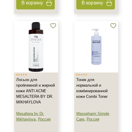
В корзину
В корзину
Гель
Концентрат
Крем
Показать еще
Тип пилинга
Азелаиновый
Мультикислотный
Поверхностно-срединный
Лосьон для
Тоник для
Класс косметики
проблемной и жирной
нормальной и
кожи ANTI ACNE
комбинированной
Домашняя
MESALTERA BY DR.
кожи Combi Toner
MIKHAYLOVA
Профессиональная
Mesaltera by Dr.
Mesopharm Simple
Тип кожи
Mikhaylova
,
Россия
Care
,
Россия
Все типы кожи