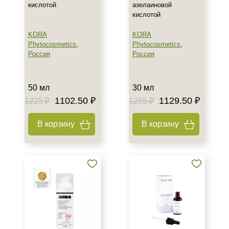
кислотой
азелаиновой
Лицо
кислотой
Тело
KORA
KORA
Показать еще
Phytocosmetics
,
Phytocosmetics
,
Россия
Россия
Объём
5 мл
50 мл
30 мл
8 мл
1102.50 ₽
1129.50 ₽
1225 ₽
1255 ₽
10 мл
Показать еще
В корзину
В корзину
Ингредиенты
Азелаиновая кислота
Алоэ
Аминокислоты
Показать еще
Время применения