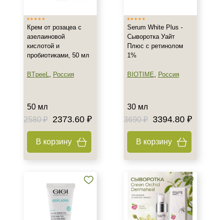
Вечер
Ежедневный
Крем от розацеа с
Serum White Plus -
Утро
азелаиновой
Сыворотка Уайт
кислотой и
Плюс с ретинолом
пробиотиками, 50 мл
1%
Пол
BTpeeL
,
Россия
BIOTIME
,
Россия
Для женщин
Процедура
50 мл
30 мл
2373.60 ₽
3394.80 ₽
2580 ₽
3690 ₽
Пилинг
В корзину
В корзину
Форма выпуска
Флакон