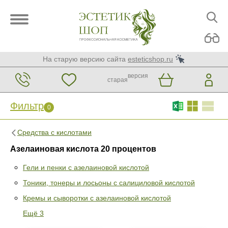
На старую версию сайта
esteticshop.ru
версия
старая
Фильтр
0
Средства с кислотами
Азелаиновая кислота 20 процентов
Гели и пенки с азелаиновой кислотой
Тоники, тонеры и лосьоны с салициловой кислотой
Фильтр
0
Кремы и сыворотки с азелаиновой кислотой
Раздел
Ещё 3
Гели и пенки с азелаиновой