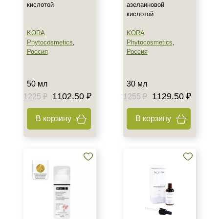
кислотой
азелаиновой
Лицо
кислотой
Тело
KORA
KORA
Показать еще
Phytocosmetics
,
Phytocosmetics
,
Россия
Россия
Объём
5 мл
50 мл
30 мл
8 мл
1102.50 ₽
1129.50 ₽
1225 ₽
1255 ₽
10 мл
Показать еще
В корзину
В корзину
Ингредиенты
Азелаиновая кислота
Алоэ
Аминокислоты
Показать еще
Время применения