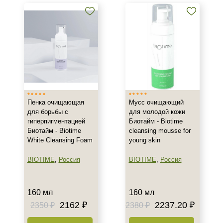
кислотой
Тоники, тонеры и лосьоны с
салициловой кислотой
Кремы и сыворотки с
азелаиновой кислотой
Показать еще
Бренд
Пенка очищающая
Мусс очищающий
BIOTIME
для борьбы с
для молодой кожи
BTpeeL
гиперпигментацией
Биотайм - Biotime
Christina
Биотайм - Biotime
cleansing mousse for
White Cleansing Foam
young skin
Показать еще
BIOTIME
,
Россия
BIOTIME
,
Россия
Страна
Израиль
160 мл
160 мл
Россия
2162 ₽
2237.20 ₽
2350 ₽
2380 ₽
Тип товара