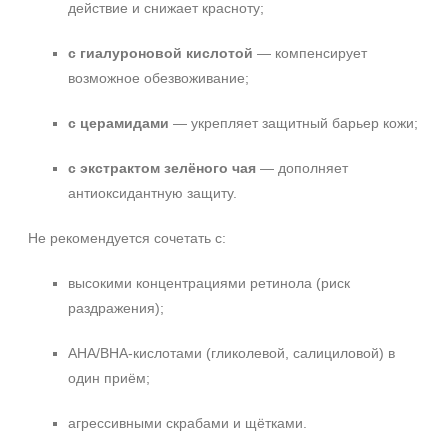
действие и снижает красноту;
с гиалуроновой кислотой
— компенсирует
возможное обезвоживание;
с церамидами
— укрепляет защитный барьер кожи;
с экстрактом зелёного чая
— дополняет
антиоксидантную защиту.
Не рекомендуется сочетать с:
высокими концентрациями ретинола (риск
раздражения);
AHA/BHA-кислотами (гликолевой, салициловой) в
один приём;
агрессивными скрабами и щётками.