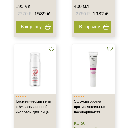
Жирная
195 мл
400 мл
Зрелая
1589 ₽
1932 ₽
2270 ₽
2760 ₽
Показать еще
В корзину
В корзину
Возраст
Любой возраст
Любой возраст (от 18 лет)
После 20
Показать еще
Действие
Восстановление
Матирование
Косметический гель
SOS-сыворотка
Обезжиривание
с 5% азелаиновой
против локальных
Показать еще
кислотой для лица
несовершенств
Назначение против
KORA