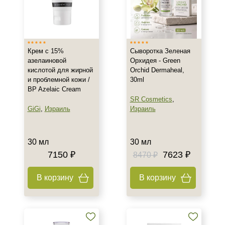
Крем с 15%
Сыворотка Зеленая
азелаиновой
Орхидея - Green
кислотой для жирной
Orchid Dermaheal,
и проблемной кожи /
30ml
BP Azelaic Cream
SR Cosmetics
,
GiGi
,
Израиль
Израиль
30 мл
30 мл
7150 ₽
7623 ₽
8470 ₽
В корзину
В корзину