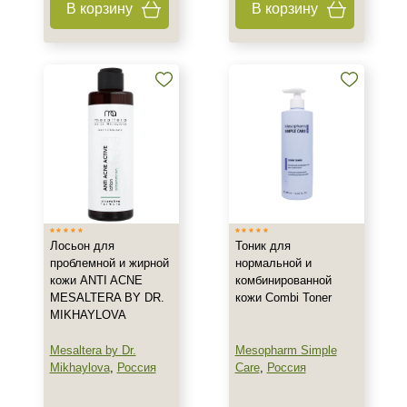
В корзину
В корзину
Гель
Концентрат
Крем
Показать еще
Тип пилинга
Азелаиновый
Мультикислотный
Поверхностно-срединный
Лосьон для
Тоник для
Класс косметики
проблемной и жирной
нормальной и
кожи ANTI ACNE
комбинированной
Домашняя
MESALTERA BY DR.
кожи Combi Toner
MIKHAYLOVA
Профессиональная
Mesaltera by Dr.
Mesopharm Simple
Тип кожи
Mikhaylova
,
Россия
Care
,
Россия
Все типы кожи