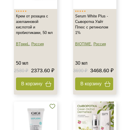
Вечер
Ежедневный
Крем от розацеа с
Serum White Plus -
Утро
азелаиновой
Сыворотка Уайт
кислотой и
Плюс с ретинолом
пробиотиками, 50 мл
1%
Пол
BTpeeL
,
Россия
BIOTIME
,
Россия
Для женщин
Процедура
50 мл
30 мл
2373.60 ₽
3468.60 ₽
2580 ₽
3690 ₽
Пилинг
В корзину
В корзину
Форма выпуска
Флакон