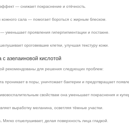
эффект — снижает покраснение и отёчность.
 кожного сала — помогает бороться с жирным блеском.
— уменьшает проявления гиперпигментации и постакне.
елушивает ороговевшие клетки, улучшая текстуру кожи.
а с азелаиновой кислотой
той рекомендованы для решения следующих проблем:
а проникает в поры, уничтожает бактерии и предотвращает появл
ивовоспалительным свойствам она уменьшает покраснения и купе
ляет выработку меланина, осветляя тёмные участки.
.
Мягко отшелушивает, делая поверхность лица гладкой.