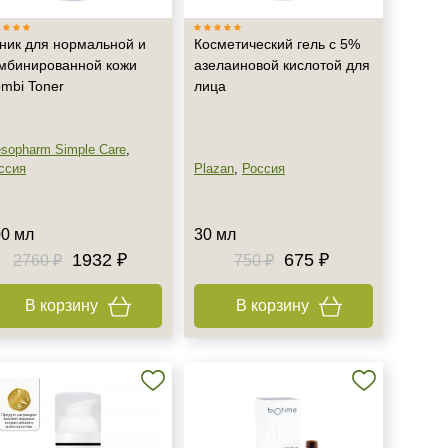
ник для нормальной и
Косметический гель с 5%
мбинированной кожи
азелаиновой кислотой для
mbi Toner
лица
sopharm Simple Care
,
ссия
Plazan
,
Россия
0 мл
30 мл
1932 ₽
675 ₽
2760 ₽
750 ₽
В корзину
В корзину