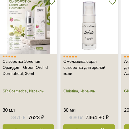
Сыворотка Зеленая
Омолаживающая
Ак
Орхидея - Green Orchid
сыворотка для зрелой
дл
Dermaheal, 30ml
кожи
Ac
SR Cosmetics
,
Израиль
Christina
,
Израиль
Gi
30 мл
30 мл
20
7623 ₽
7464.80 ₽
8470 ₽
8680 ₽