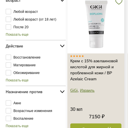
Возраст
Любой возраст
Любой возраст (от 18 лет)
После 20
Показать еще
Действие
Восстановление
Крем с 15% азелаиновой
Матирование
кислотой для жирной и
проблемной кожи / BP
Обезжиривание
Azelaic Cream
Показать еще
GiGi
,
Израиль
Назначение против
Акне
30 мл
Возрастные изменения
7150 ₽
Воспаление
Показать еще