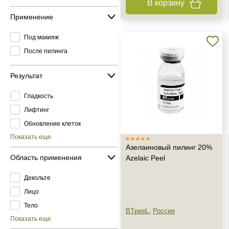
В корзину
Применение
Под макияж
После пилинга
Результат
Гладкость
Лифтинг
Обновление клеток
Показать еще
Азелаиновый пилинг 20%
Область применения
Azelaic Peel
Декольте
Лицо
Тело
BTpeeL
,
Россия
Показать еще