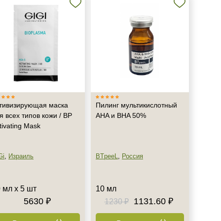
тивизирующая маска
Пилинг мультикислотный
я всех типов кожи / BP
AHA и BHA 50%
tivating Mask
Gi
,
Израиль
BTpeeL
,
Россия
 мл х 5 шт
10 мл
5630 ₽
1131.60 ₽
1230 ₽