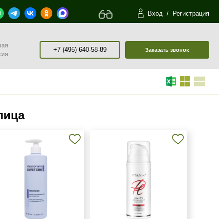
Вход
/
Регистрация
рая
+7 (495) 640-58-89
Заказать звонок
сия
лица