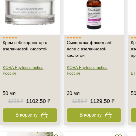
Крем себокорректор с
Сыворотка-флюид anti-
Кр
азелаиновой кислотой
acne с азелаиновой
аз
кислотой
пр
KORA Phytocosmetics
,
KORA Phytocosmetics
,
Россия
Россия
BT
50 мл
30 мл
50
1102.50 ₽
1129.50 ₽
1225 ₽
1255 ₽
В корзину
В корзину