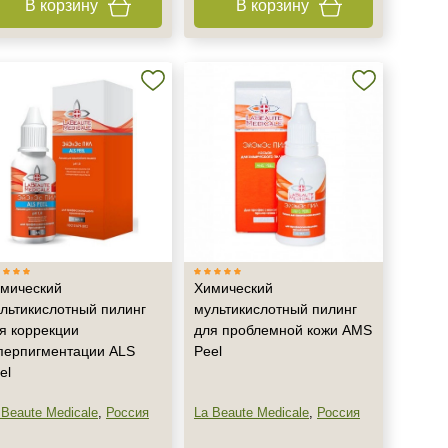
В корзину
В корзину
мический
Химический
льтикислотный пилинг
мультикислотный пилинг
я коррекции
для проблемной кожи AMS
перпигментации ALS
Peel
el
 Beaute Medicale
,
Россия
La Beaute Medicale
,
Россия