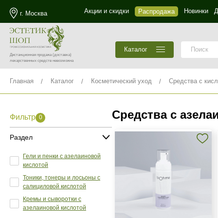
Акции и скидки
Новинки
Д
Распродажа
г. Москва
Каталог
Дистанционная продажа
(доставка)
лекарственных средств невозможна
Главная
Каталог
Косметический уход
Средства с кис
Средства с азела
Фильтр
0
Раздел
Гели и пенки с азелаиновой
кислотой
Тоники, тонеры и лосьоны с
салициловой кислотой
Кремы и сыворотки с
азелаиновой кислотой