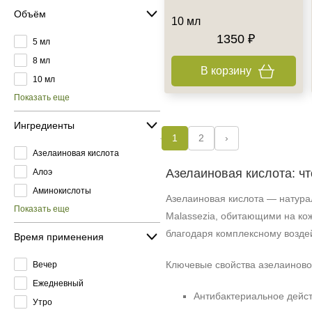
Объём
10 мл
1350 ₽
5 мл
8 мл
В корзину
10 мл
Показать еще
Ингредиенты
1
2
›
Азелаиновая кислота
Азелаиновая кислота: чт
Алоэ
Аминокислоты
Азелаиновая кислота — натура
Показать еще
Malassezia, обитающими на ко
благодаря комплексному возде
Время применения
Ключевые свойства азелаиново
Вечер
Ежедневный
Антибактериальное дейст
Утро