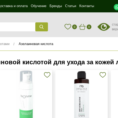
оставка и оплата
Обучение
Бренды
Статьи
Контакты
ста
0
0
вер
лотами
Азелаиновая кислота
иновой кислотой для ухода за кожей 