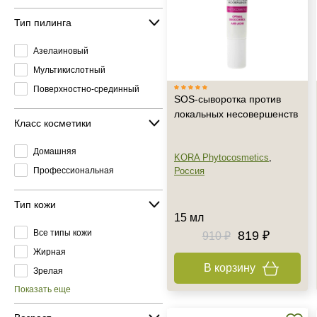
Тип пилинга
Азелаиновый
Мультикислотный
Поверхностно-срединный
SOS-сыворотка против
локальных несовершенств
Класс косметики
Домашняя
KORA Phytocosmetics
,
Профессиональная
Россия
Тип кожи
15 мл
Все типы кожи
819 ₽
910 ₽
Жирная
В корзину
Зрелая
Показать еще