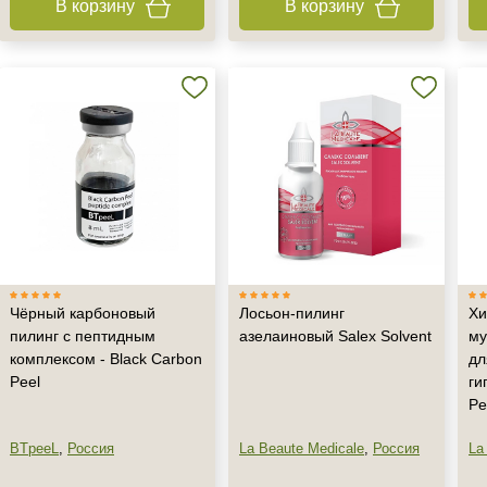
В корзину
В корзину
Чёрный карбоновый
Лосьон-пилинг
Хи
пилинг с пептидным
азелаиновый Salex Solvent
му
комплексом - Black Carbon
дл
Не показывать предложение о консультации
Peel
ги
+7 (495) 640-58-89
Pe
+7 (929) 933-09-89
BTpeeL
,
Россия
La Beaute Medicale
,
Россия
La