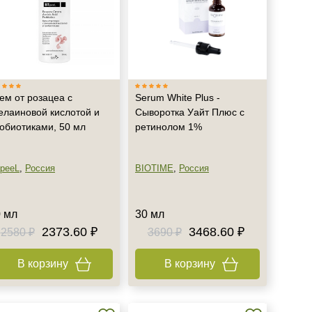
ем от розацеа с
Serum White Plus -
елаиновой кислотой и
Сыворотка Уайт Плюс с
обиотиками, 50 мл
ретинолом 1%
peeL
,
Россия
BIOTIME
,
Россия
 мл
30 мл
2373.60 ₽
3468.60 ₽
2580 ₽
3690 ₽
В корзину
В корзину