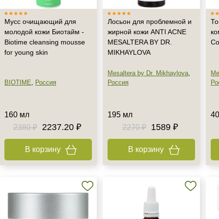
Мусс очищающий для
Лосьон для проблемной и
То
молодой кожи Биотайм -
жирной кожи ANTI ACNE
ко
Biotime cleansing mousse
MESALTERA BY DR.
Co
for young skin
MIKHAYLOVA
Mesaltera by Dr. Mikhaylova
,
Me
BIOTIME
,
Россия
Россия
Ро
160 мл
195 мл
40
2237.20 ₽
1589 ₽
2380 ₽
2270 ₽
В корзину
В корзину